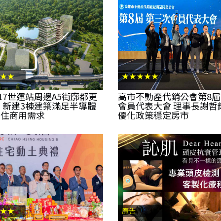
★★
★★★★★
17世運站周邊A5街廓都更
高市不動產代銷公會第8屆
 新建3棟建築滿足半導體
會員代表大會 理事長謝哲
商住商用需求
優化政策穩定房市
★★
廣告