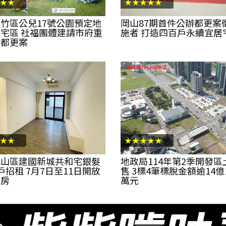
★★
★★★★★
竹區公兒17號公園預定地
岡山87期首件公辦都更案
宅區 社福團體建請市府重
施者 打造四百戶永續宜居
估都更案
★★
★★★★★
鳳山區建國新城共和宅銀髮
地政局114年第2季開發區
戶招租 7月7日至11日開放
售 3標4筆標脫金額逾14億1
看房
萬元