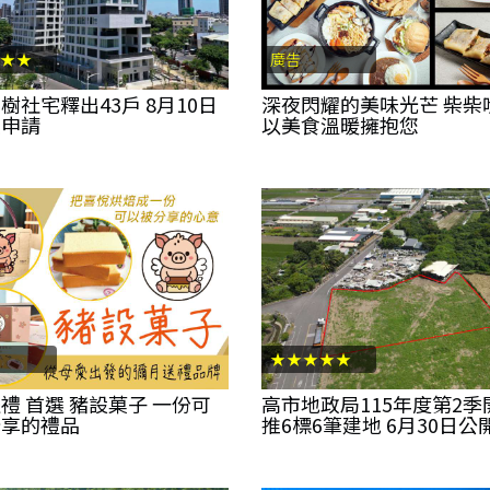
★★
廣告
樹社宅釋出43戶 8月10日
深夜閃耀的美味光芒 柴柴
理申請
以美食溫暖擁抱您
★★★★★
禮 首選 豬設菓子 一份可
高市地政局115年度第2季
分享的禮品
推6標6筆建地 6月30日公