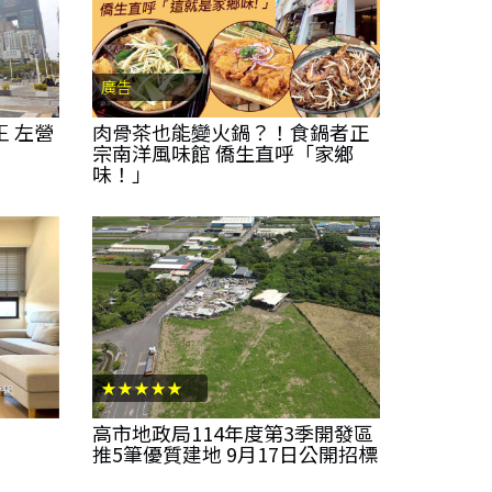
廣告
王 左營
肉骨茶也能變火鍋？！食鍋者正
宗南洋風味館 僑生直呼「家鄉
味！」
★★★★★
高市地政局114年度第3季開發區
推5筆優質建地 9月17日公開招標