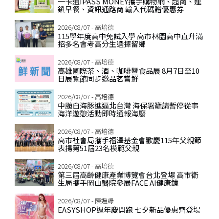
一卡通IPASS MONEY攜手購物網、超商、連
鎖早餐、資訊通路商 輸入代碼贈優惠券
2026/08/07 - 高培德
115學年度高中免試入學 高市林園高中直升滿
招多名會考高分生選擇留鄉
2026/08/07 - 高培德
高雄國際茶、酒、咖啡暨食品展 8月7日至10
日展覽館同步邀品茗嘗鮮
2026/08/07 - 高培德
中颱白海豚進逼北台灣 海保署籲請暫停從事
海洋遊憩活動即時通報海廢
2026/08/07 - 高培德
高市社會局攜手福澤基金會歡慶115年父親節
表揚第51屆23名模範父親
2026/08/07 - 高培德
第三屆高齡健康產業博覽會台北登場 高市衛
生局攜手岡山醫院參展FACE AI健康鏡
2026/08/07 - 陳遍綠
EASYSHOP週年慶開跑 七夕新品優惠齊登場