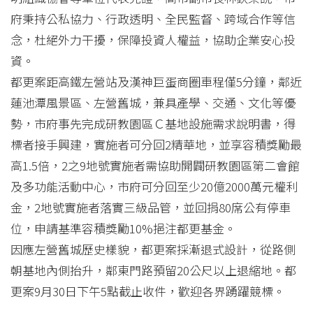
府秉持公私協力、行政透明、全民監督、跨域合作等信
念，杜絕外力干擾，保障投資人權益，協助企業安心投
資。
都更案距高鐵左營站及漢神巨蛋商圈車程僅5分鐘，鄰近
蓮池潭風景區、左營舊城，兼具產學、交通、文化等優
勢，市府事先完成研教園區Ｃ基地設施需求說明書，得
標者接手興建，實施者可分回2精華地，並享容積獎勵最
高1.5倍，2之9地號實施者需協助開闢研教園區第二會館
及多功能活動中心，市府可分回至少20億2000萬元權利
金，2地號實施者落實三級品管，並回捐80席公有停車
位，申請基準容積獎勵10%挹注都更基金。
因應左營舊城歷史樣貌，都更案採漸退式設計，從路側
朝基地內側抬升，鄰東門路預留20公尺以上退縮地。都
更案9月30日下午5點截止收件，歡迎各界踴躍競標。