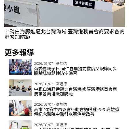
鎮
中颱白海豚進逼北台灣海域 臺灣港務首會商要求各商
港嚴加防範
更多報導
2026/08/07 - 高培德
海委會親子日 同仁眷屬提前歡度父親節同步
體驗城鎮韌性防空演習
2026/08/07 - 高培德
中颱白海豚進逼北台灣海域 臺灣港務首會商
要求各商港嚴加防範
2026/08/07 - 高培德
高市7旬翁中風影響行動言語喉嚨卡卡 高雄秀
傳紀念醫院中醫科水藥治療改善
2026/08/07 - 高培德