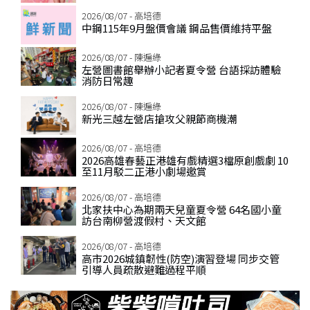
2026/08/07 - 高培德
中鋼115年9月盤價會議 鋼品售價維持平盤
2026/08/07 - 陳遍綠
左營圖書館舉辦小記者夏令營 台語採訪體驗
消防日常趣
2026/08/07 - 陳遍綠
新光三越左營店搶攻父親節商機潮
2026/08/07 - 高培德
2026高雄春藝正港雄有戲精選3檔原創戲劇 10
至11月駁二正港小劇場邀賞
2026/08/07 - 高培德
北家扶中心為期兩天兒童夏令營 64名國小童
訪台南柳營渡假村、天文館
2026/08/07 - 高培德
高市2026城鎮韌性(防空)演習登場 同步交管
引導人員疏散避難過程平順