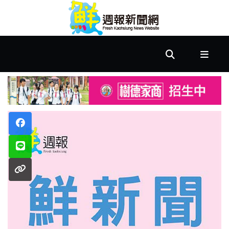
首
頁
市
政
文
教
樂
活
居
家