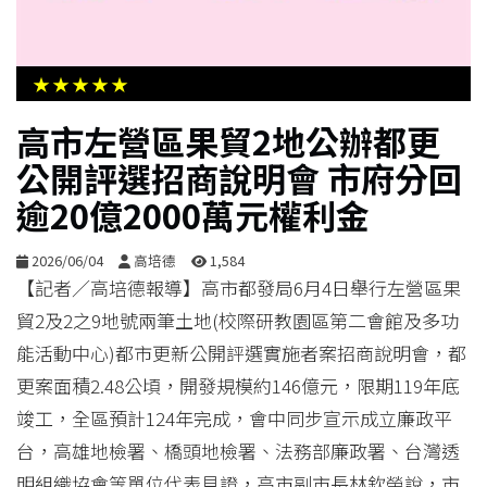
生
活
★★★★★
綜
高市左營區果貿2地公辦都更
合
公開評選招商說明會 市府分回
逾20億2000萬元權利金
影
音
2026/06/04
高培德
1,584
【記者／高培德報導】高市都發局6月4日舉行左營區果
購
貿2及2之9地號兩筆土地(校際研教園區第二會館及多功
物
能活動中心)都市更新公開評選實施者案招商說明會，都
更案面積2.48公頃，開發規模約146億元，限期119年底
竣工，全區預計124年完成，會中同步宣示成立廉政平
台，高雄地檢署、橋頭地檢署、法務部廉政署、台灣透
明組織協會等單位代表見證，高市副市長林欽榮說，市