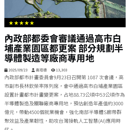
生
活
★★★★★
綜
內政部都委會審議通過高市白
合
埔產業園區都更案 部分規劃半
導體製造等廠商專用地
影
音
2025/09/23
高培德
13,303
內政部都市計畫委員會9月23日召開第 1087 次會議，高
購
市副市長林欽榮率隊列席，會中通過高市白埔產業園區
物
設置計畫都市計畫變更案，占地88.73公頃中53公頃作為
半導體製造及關聯廠商專用地，預估創造年產值約3000
億元，帶動4500個就業機會，強化南部半導體S廊帶群
聚效益及產業韌性，助攻台灣接軌人工智慧(AI)應用時
代。