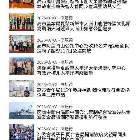
高市鳳山醫院前進高市圖大東藝術圖書館 繪
本故事推廣失智友善同步宣導嬰幼兒安全
2026/08/08 - 高培德
高市農業局夏祭新鮮市大崗山龍眼蜂蜜文化節
為期兩天阿蓮區大崗山如意公園邀參
2026/08/08 - 高培德
高市阿蓮岡山公托中心招收16名未滿2歲童 阿
蓮親子館8月17日營運開放
2026/08/08 - 高培德
海保署攜手夏威夷太平洋大學海廢研究中心
有效管控北太平洋海廢數量
2026/08/08 - 高培德
高市青年局115年參展補助 彈性開放符合資格
企業二度申請
2026/08/08 - 高培德
因應中颱白海豚中國公告管制經台灣海峽船隻
海委會籲請國際譴責擾亂航行秩序
2026/08/07 - 高培德
海委會親子日 同仁眷屬提前歡度父親節同步
體驗城鎮韌性防空演習