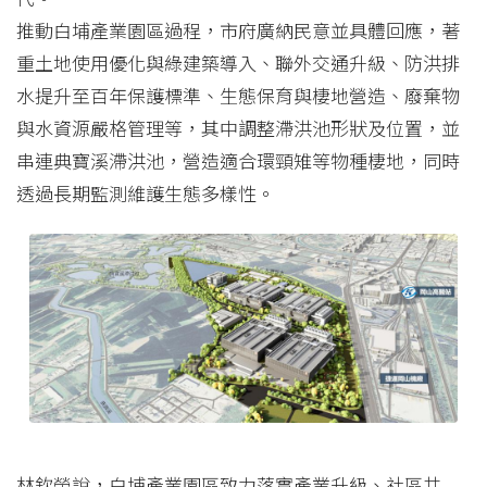
推動白埔產業園區過程，市府廣納民意並具體回應，著
重土地使用優化與綠建築導入、聯外交通升級、防洪排
水提升至百年保護標準、生態保育與棲地營造、廢棄物
與水資源嚴格管理等，其中調整滯洪池形狀及位置，並
串連典寶溪滯洪池，營造適合環頸雉等物種棲地，同時
透過長期監測維護生態多樣性。
林欽榮說，白埔產業園區致力落實產業升級、社區共