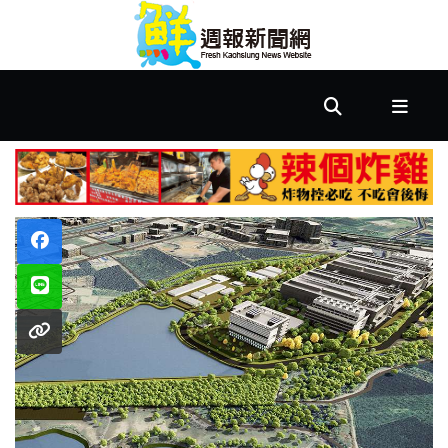
首
頁
市
政
文
教
樂
活
居
家