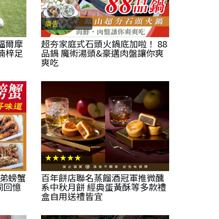
廣告
福爾摩
超夯家庭式石頭火鍋底加啦！ 88
楠梓足
品鍋 魔術湯頭&豪邁肉盤讓你爽
爽吃
★★★★★
兄弟螃蟹
百年餅店聯名蒸餾酒冠軍推微醺
同回憶
系中秋月餅 經典蛋黃酥等多款禮
盒自用送禮皆宜