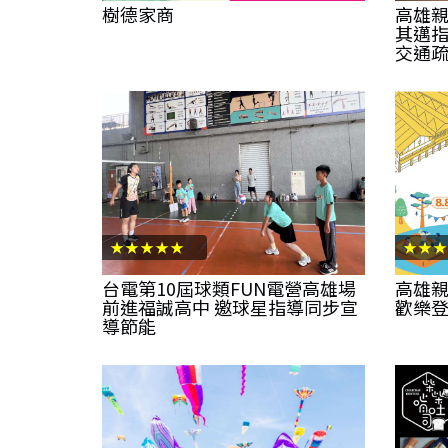
樹德家商
高雄親
其邁
交通
★★★★★
★★★
台電第10屆球類FUN電營高雄場
高雄親
前進福誠高中 邀球星指導同步宣
歡樂
導節能