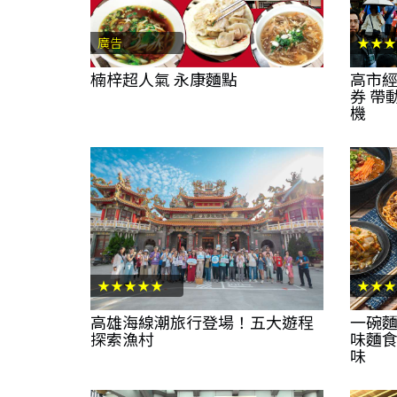
廣告
★★★
楠梓超人氣 永康麵點
高市經
券 帶
機
★★★★★
★★★
高雄海線潮旅行登場！五大遊程
一碗麵
探索漁村
味麵食
味