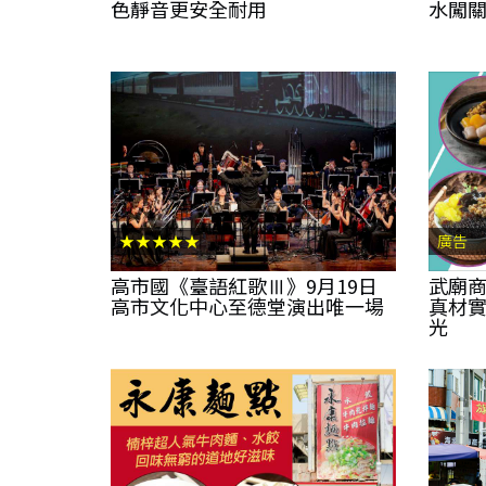
色靜音更安全耐用
水闖
★★★★★
廣告
高市國《臺語紅歌Ⅲ》9月19日
武廟商
高市文化中心至德堂演出唯一場
真材
光