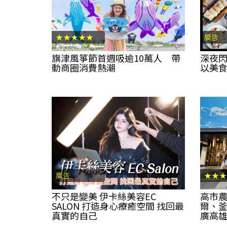
★★★★★
廣告
旗津風箏節首週吸逾10萬人 帶
深夜閃
動商圈消費熱潮
以美
廣告
★★★
不只是變美 伊卡絲美容EC
高市
SALON 打造身心療癒空間 找回最
爾、釜
真實的自己
廣高