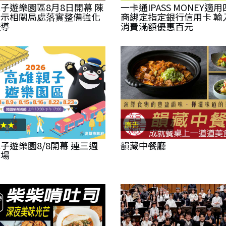
子遊樂園區8月8日開幕 陳
一卡通IPASS MONEY適
指示相關局處落實整備強化
商綁定指定銀行信用卡 輸
疏導
消費滿額優惠百元
★★
廣告
子遊樂園8/8開幕 連三週
韻藏中餐廳
登場