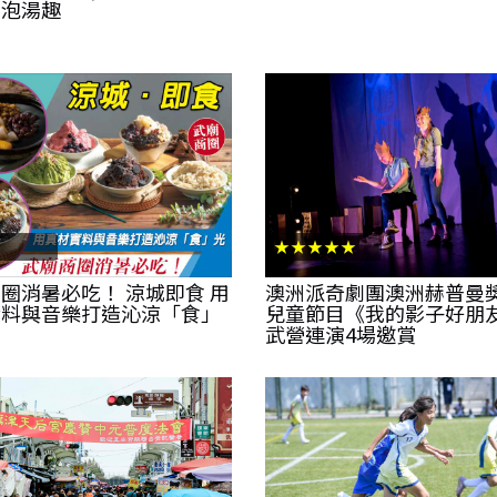
關泡湯趣
★★★★★
圈消暑必吃！ 涼城即食 用
澳洲派奇劇團澳洲赫普曼
實料與音樂打造沁涼「食」
兒童節目《我的影子好朋友
武營連演4場邀賞