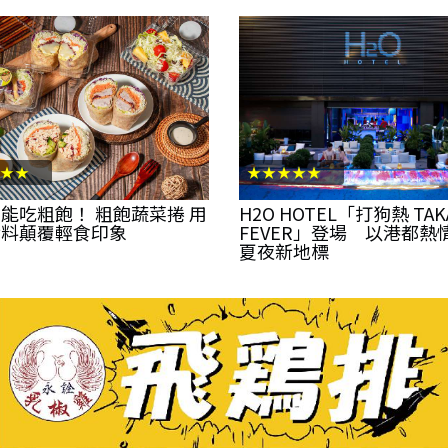
★★
★★★★★
能吃粗飽！ 粗飽蔬菜捲 用
H2O HOTEL「打狗熱 TAK
實料顛覆輕食印象
FEVER」登場 以港都熱
夏夜新地標