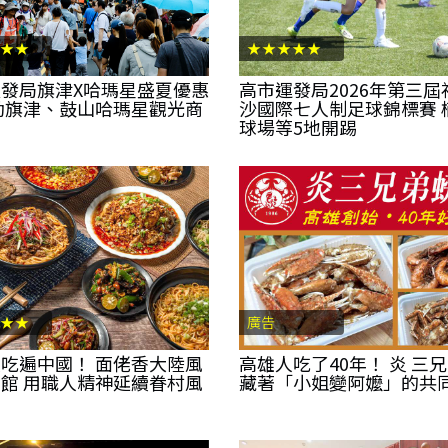
★★
★★★★★
發局旗津X哈瑪星盛夏優惠
高市運發局2026年第三屆
動旗津、鼓山哈瑪星觀光商
沙國際七人制足球錦標賽 
球場等5地開踢
★★
廣告
吃遍中國！ 面佬香大陸風
高雄人吃了40年！ 炎 三
館 用職人精神延續眷村風
藏著「小姐變阿嬤」的共