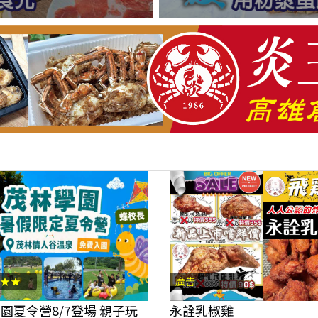
★★
廣告
園夏令營8/7登場 親子玩
永詮乳椒雞