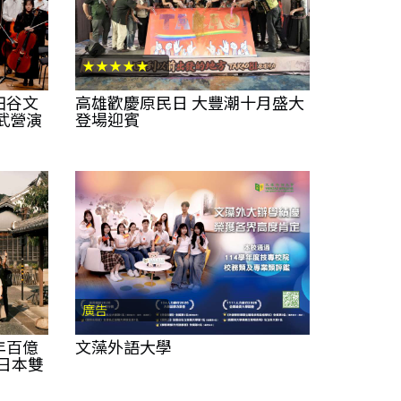
★★★★★
田谷文
高雄歡慶原民日 大豐潮十月盛大
武營演
登場迎賓
廣告
年百億
文藻外語大學
員日本雙