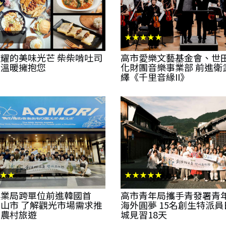
★★★★★
耀的美味光芒 柴柴啃吐司
高市愛樂文藝基金會、世
食溫暖擁抱您
化財團音樂事業部 前進衛
繹《千里音緣II》
★★
★★★★★
農業局跨單位前進韓國首
高市青年局攜手青發署青
山市 了解觀光市場需求推
海外圓夢 15名創生特派
雄農村旅遊
城見習18天