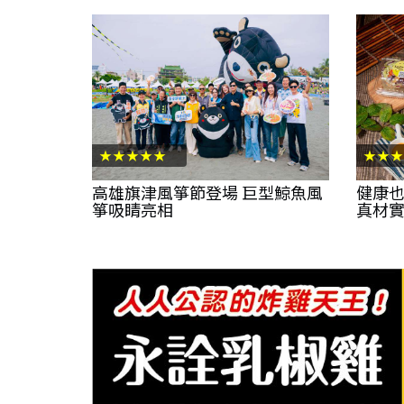
★★★★★
★★★
高雄旗津風箏節登場 巨型鯨魚風
健康也
箏吸睛亮相
真材