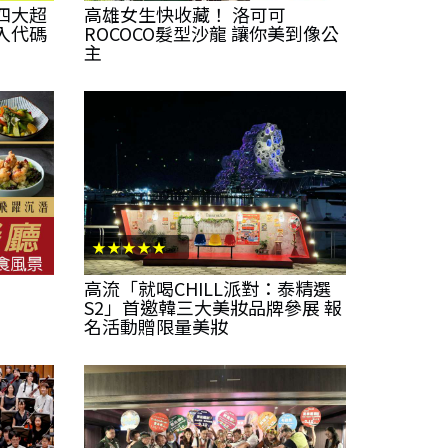
用四大超
高雄女生快收藏！ 洛可可
入代碼
ROCOCO髮型沙龍 讓你美到像公
主
★★★★★
高流「就喝CHILL派對：泰精選
S2」首邀韓三大美妝品牌參展 報
名活動贈限量美妝