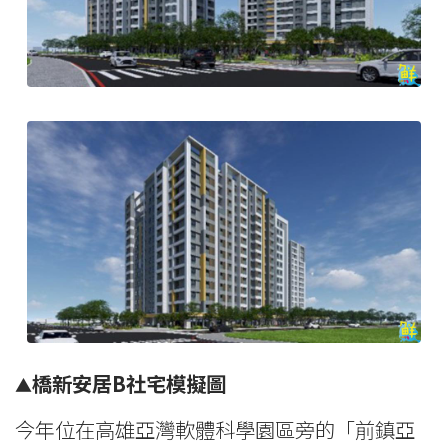
橋新安居B社宅模擬圖
▲
今年位在高雄亞灣軟體科學園區旁的「前鎮亞