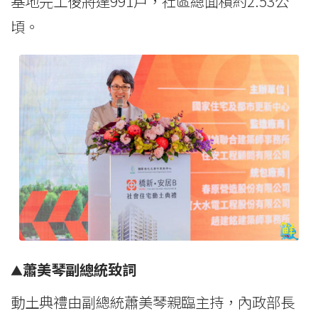
基地完工後將達991戶，社區總面積約2.53公
頃。
蕭美琴副總統致詞
▲
動土典禮由副總統蕭美琴親臨主持，內政部長