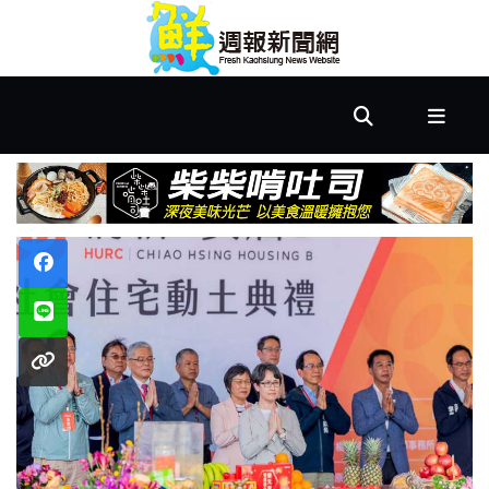
首
頁
市
政
文
教
樂
活
居
家