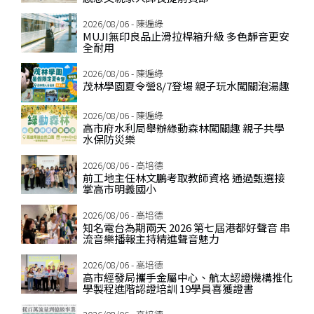
2026/08/06 - 陳遍綠
MUJI無印良品止滑拉桿箱升級 多色靜音更安
全耐用
2026/08/06 - 陳遍綠
茂林學園夏令營8/7登場 親子玩水闖關泡湯趣
2026/08/06 - 陳遍綠
高市府水利局舉辦綠動森林闖關趣 親子共學
水保防災樂
2026/08/06 - 高培德
前工地主任林文鵬考取教師資格 通過甄選接
掌高市明義國小
2026/08/06 - 高培德
知名電台為期兩天 2026 第七屆港都好聲音 串
流音樂播報主持精進聲音魅力
2026/08/06 - 高培德
高市經發局攜手金屬中心、航太認證機構推化
學製程進階認證培訓 19學員喜獲證書