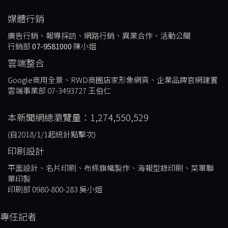
媒體行銷
廣告行銷、報導採訪、網路行銷、異業合作、活動公關
行銷部
07-9581000
陳小姐
雲端整合
Google商用全景、RWD商圈店家形象網頁、企業品牌官網建置
雲端事業部 07-3493727 王伯仁
本新聞網總瀏覽量：1,274,550,529
(自2018/1/1起統計點擊次)
印刷設計
平面設計、名片印刷、布條旗幟製作、海報型錄印刷、菜單聯
單印製
印刷部 0980-800-283 吳小姐
專任記者