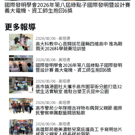
國際發明學會2026年第八屆綠點子國際發明暨設計賽
義大電機、資工師生抱回6獎
更多報導
2026/08/06 - 高培德
高大科教中心首開拔花蓮縣四維高中 推為期
兩天2026科學競賽培訓營
2026/08/06 - 高培德
國際發明學會2026年第八屆綠點子國際發明
暨設計賽 義大電機、資工師生抱回6獎
2026/08/06 - 高培德
高市鎮港園社大攜手高市圖草衙分館打造32
號生活實驗室 進駐台塑王氏昆仲公園
2026/08/06 - 高培德
高市警局少年隊贈吉祥物布偶賀父親節 邀原
民警察樂團獻藝開放點歌
2026/08/06 - 高培德
高雄郵局邀美濃憨兒窯庇護員工 手寫明信片
感恩父親家人師長提前賀節