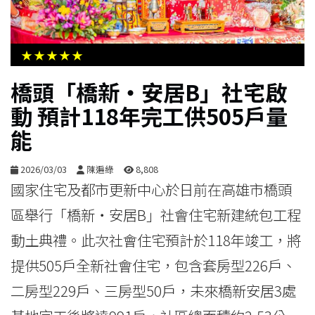
生
活
★★★★★
綜
橋頭「橋新・安居B」社宅啟
合
動 預計118年完工供505戶量
能
影
音
2026/03/03
陳遍綠
8,808
國家住宅及都市更新中心於日前在高雄市橋頭
購
區舉行「橋新・安居B」社會住宅新建統包工程
物
動土典禮。此次社會住宅預計於118年竣工，將
提供505戶全新社會住宅，包含套房型226戶、
二房型229戶、三房型50戶，未來橋新安居3處