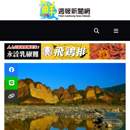
首
頁
市
政
文
教
樂
活
居
家