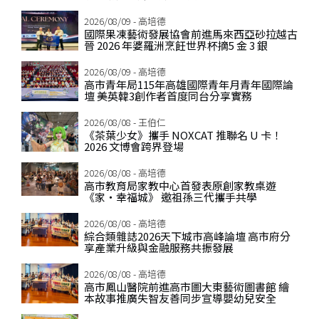
2026/08/09 - 高培德
國際果凍藝術發展協會前進馬來西亞砂拉越古
晉 2026 年婆羅洲烹飪世界杯摘5 金 3 銀
2026/08/09 - 高培德
高市青年局115年高雄國際青年月青年國際論
壇 美英韓3創作者首度同台分享實務
2026/08/08 - 王伯仁
《茶葉少女》攜手 NOXCAT 推聯名 U 卡！
2026 文博會跨界登場
2026/08/08 - 高培德
高市教育局家教中心首發表原創家教桌遊
《家‧幸福城》 邀祖孫三代攜手共學
2026/08/08 - 高培德
綜合類雜誌2026天下城市高峰論壇 高市府分
享產業升級與金融服務共振發展
2026/08/08 - 高培德
高市鳳山醫院前進高市圖大東藝術圖書館 繪
本故事推廣失智友善同步宣導嬰幼兒安全