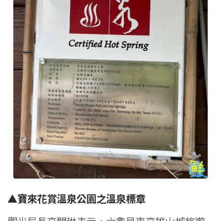
▲寶來花賞溫泉公園之溫泉標章
觀光局長高閔琳表示，六龜是東高雄山城旅遊