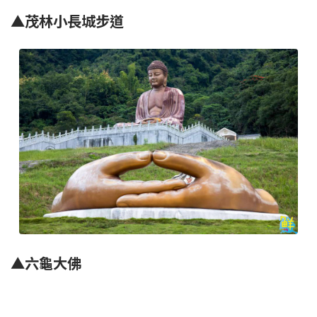
▲茂林小長城步道
▲六龜大佛