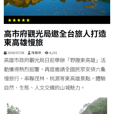
生
活
★★★★★
綜
高市府觀光局邀全台旅人打造
合
東高雄慢旅
影
2026/07/08
陳遍綠
4,231
音
高雄市政府觀光局日前舉辦「野趣東高雄」活
動獲得熱烈迴響，再度邀請全國民眾安排六龜
購
慢旅行，串聯茂林、桃源等東高雄景點，體驗
物
自然、生態、人文交織的山城魅力。