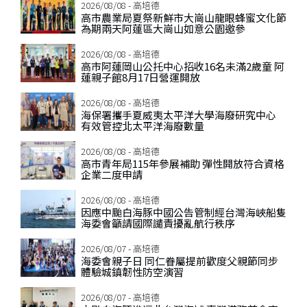
2026/08/08 - 高培德
高市農業局夏祭新鮮市大崗山龍眼蜂蜜文化節
為期兩天阿蓮區大崗山如意公園邀參
2026/08/08 - 高培德
高市阿蓮岡山公托中心招收16名未滿2歲童 阿
蓮親子館8月17日營運開放
2026/08/08 - 高培德
海保署攜手夏威夷太平洋大學海廢研究中心
有效管控北太平洋海廢數量
2026/08/08 - 高培德
高市青年局115年參展補助 彈性開放符合資格
企業二度申請
2026/08/08 - 高培德
因應中颱白海豚中國公告管制經台灣海峽船隻
海委會籲請國際譴責擾亂航行秩序
2026/08/07 - 高培德
海委會親子日 同仁眷屬提前歡度父親節同步
體驗城鎮韌性防空演習
2026/08/07 - 高培德