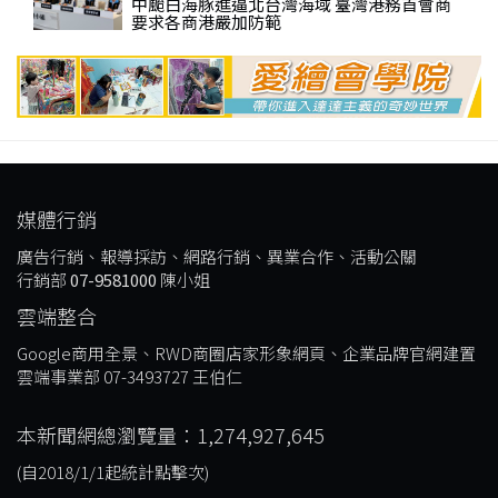
中颱白海豚進逼北台灣海域 臺灣港務首會商
要求各商港嚴加防範
媒體行銷
廣告行銷、報導採訪、網路行銷、異業合作、活動公關
行銷部
07-9581000
陳小姐
雲端整合
Google商用全景、RWD商圈店家形象網頁、企業品牌官網建置
雲端事業部 07-3493727 王伯仁
本新聞網總瀏覽量：1,274,927,645
(自2018/1/1起統計點擊次)