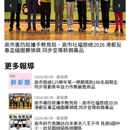
反
高市府代表團訪日本東京八王子市 見證6國中小、幼
兒園締結姊妺關係
2
更多報導
2026/08/09 - 高培德
高市慈總115學年第一學期獎助180名弱勢生
同步規劃青年自力市集展售商品
2026/08/09 - 高培德
高市毒防局攜手教育局、高市社福慈總2026
港都反毒盃繪圖賽頒獎 同步宣導新興毒品
2026/08/09 - 高培德
高市府代表團訪日本東京八王子市 見證6國中
小、幼兒園締結姊妺關係