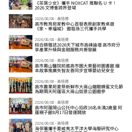
《茶葉少女》攜手 NOXCAT 推聯名 U 卡！
2026 文博會跨界登場
2026/08/08 - 高培德
高市教育局家教中心首發表原創家教桌遊
《家‧幸福城》 邀祖孫三代攜手共學
2026/08/08 - 高培德
綜合類雜誌2026天下城市高峰論壇 高市府分
享產業升級與金融服務共振發展
2026/08/08 - 高培德
高市鳳山醫院前進高市圖大東藝術圖書館 繪
本故事推廣失智友善同步宣導嬰幼兒安全
2026/08/08 - 高培德
高市農業局夏祭新鮮市大崗山龍眼蜂蜜文化節
為期兩天阿蓮區大崗山如意公園邀參
2026/08/08 - 高培德
高市阿蓮岡山公托中心招收16名未滿2歲童 阿
蓮親子館8月17日營運開放
2026/08/08 - 高培德
海保署攜手夏威夷太平洋大學海廢研究中心