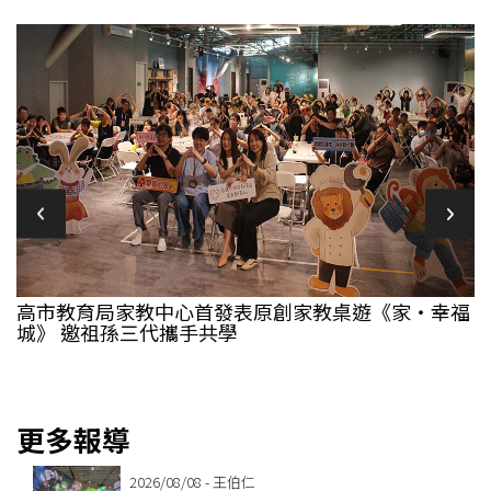
高市教育局家教中心首發表原創家教桌遊《家‧幸福
城》 邀祖孫三代攜手共學
博
更多報導
2026/08/08 - 王伯仁