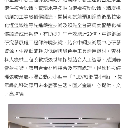
鍛件複合鍛造、實現水平多軸向鍛造複動鍛造、精度達
切削加工等級補償鍛造、開模測試前預測鍛造後晶粒變
化恆溫鍛造等先進鍛造技術及領先全台高精度智慧化補
償鍛造成形系統，有助提升生產效能達20倍，中鋼鋼鐵
研究發展處工程師許曉弘說，結合中鋼技術屬中心研發
資源，生產低能耗與低碳排綠色手工具需用鋼材，雲林
科大機械工程系教授張世穎探討結合人工智慧、感測器
雷射技術，應用合金材料接合及表面處理，悅動科技經
理張峻榮展示混合動力小型車「PLEV#1鄉間小轆」，揭
示綠能移動應用未來居家生活。圖／金屬中心提供、文
／高培德