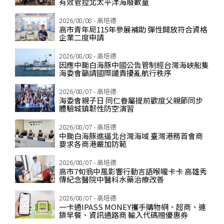
有效管控北太平洋海廢數量
2026/08/08 - 高培德
高市青年局115年參展補助 彈性開放符合資格
企業二度申請
2026/08/08 - 高培德
因應中颱白海豚中國公告管制經台灣海峽船隻
海委會籲請國際譴責擾亂航行秩序
2026/08/07 - 高培德
海委會親子日 同仁眷屬提前歡度父親節同步
體驗城鎮韌性防空演習
2026/08/07 - 高培德
中颱白海豚進逼北台灣海域 臺灣港務首會商
要求各商港嚴加防範
2026/08/07 - 高培德
高市7旬翁中風影響行動言語喉嚨卡卡 高雄秀
傳紀念醫院中醫科水藥治療改善
2026/08/07 - 高培德
一卡通IPASS MONEY攜手購物網、超商、連
鎖早餐、資訊通路商 輸入代碼贈優惠券