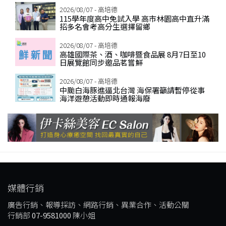
2026/08/07 - 高培德
115學年度高中免試入學 高市林園高中直升滿
招多名會考高分生選擇留鄉
2026/08/07 - 高培德
高雄國際茶、酒、咖啡暨食品展 8月7日至10
日展覽館同步邀品茗嘗鮮
2026/08/07 - 高培德
中颱白海豚進逼北台灣 海保署籲請暫停從事
海洋遊憩活動即時通報海廢
媒體行銷
廣告行銷、報導採訪、網路行銷、異業合作、活動公關
行銷部
07-9581000
陳小姐