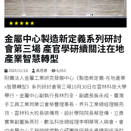
生
活
★★★★★
綜
金屬中心製造新定義系列研討
合
會第三場 產官學研續關注在地
產業智慧轉型
影
音
2025/11/10
高培德
6,553
財團法人金屬工業研究發展中心《製造新定義-在地產業
購
x智慧轉型》系列研討會第三場10月30日在雲林科技大學
物
舉行，金屬中心副執行長林烈全、副處長吳永成、臺灣
手工具工業同業公會榮譽理事長、界升工業總經理賴亮
孜、雲林科大校長張傳育、設計學院院長蔡登傳、立勇
實業副董吳燕珍、數泓科技總經理李明華等人與會，會
中金屬中心工程師張燦勳介紹團隊研發生產精密近淨型