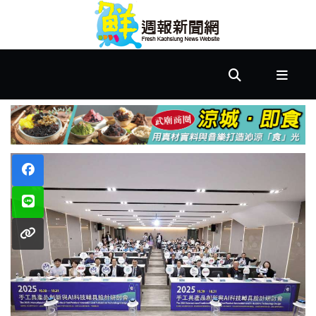
首
頁
市
政
文
教
樂
活
居
家