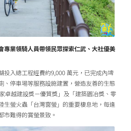
會專業領騎人員帶領民眾探索仁武、大社優美
投入總工程經費約9,000 萬元，已完成內埤
廁、停車場等服務設施建置，營造友善的生態
「國家卓越建設獎－優質獎」及「建築園冶獎、零
陸生螢火蟲「台灣窗螢」的重要棲息地，每逢
都市難得的賞螢景致。