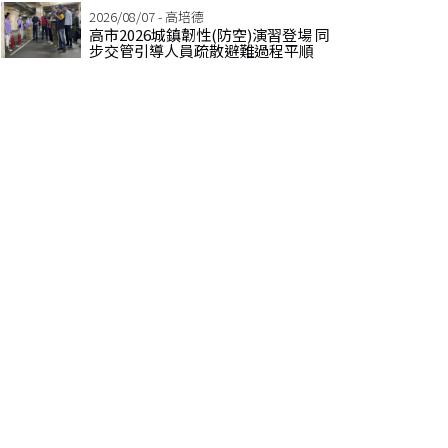
2026/08/07 - 高培德
高市2026城鎮韌性(防空)演習登場 同
步交管引導人員疏散避難過程平順