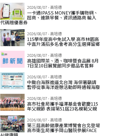
2026/08/07 - 高培德
一卡通IPASS MONEY攜手購物網、
超商、連鎖早餐、資訊通路商 輸入
代碼贈優惠券
2026/08/07 - 高培德
115學年度高中免試入學 高市林園高
中直升滿招多名會考高分生選擇留鄉
2026/08/07 - 高培德
高雄國際茶、酒、咖啡暨食品展 8月
7日至10日展覽館同步邀品茗嘗鮮
2026/08/07 - 高培德
中颱白海豚進逼北台灣 海保署籲請
暫停從事海洋遊憩活動即時通報海廢
2026/08/07 - 高培德
高市社會局攜手福澤基金會歡慶115
年父親節 表揚第51屆23名模範父親
2026/08/07 - 高培德
第三屆高齡健康產業博覽會台北登場
高市衛生局攜手岡山醫院參展FACE
AI健康鏡