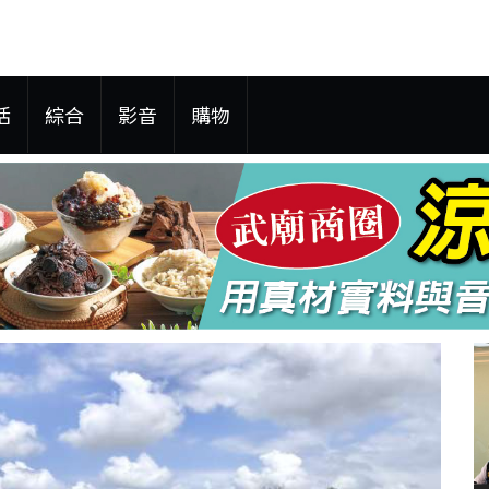
活
綜合
影音
購物