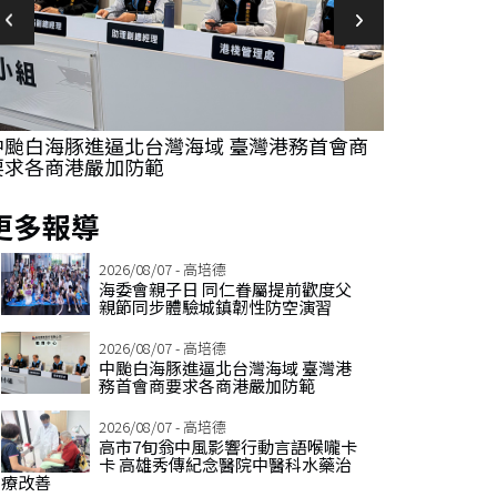
中颱白海豚進逼北台灣海域 臺灣港務首會商
高市7旬翁中
要求各商港嚴加防範
傳紀念醫院
更多報導
2026/08/07 - 高培德
海委會親子日 同仁眷屬提前歡度父
親節同步體驗城鎮韌性防空演習
2026/08/07 - 高培德
中颱白海豚進逼北台灣海域 臺灣港
務首會商要求各商港嚴加防範
2026/08/07 - 高培德
高市7旬翁中風影響行動言語喉嚨卡
卡 高雄秀傳紀念醫院中醫科水藥治
療改善