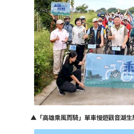
▲「高雄乘風而騎」單車慢遊觀音湖生