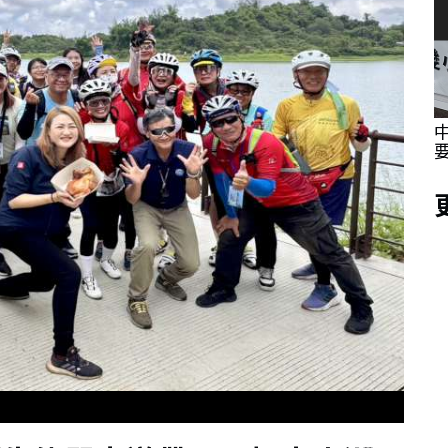
採訪體驗
海委會親子日 同仁眷屬提前歡度父親節同步
體驗城鎮韌性防空演習