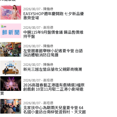
2026/08/07 - 陳遍綠
EASYSHOP週年慶開跑 七夕新品優
惠齊登場
2026/08/07 - 高培德
中鋼115年9月盤價會議 鋼品售價維
持平盤
2026/08/07 - 陳遍綠
左營圖書館舉辦小記者夏令營 台語
採訪體驗消防日常趣
2026/08/07 - 陳遍綠
新光三越左營店搶攻父親節商機潮
2026/08/07 - 高培德
2026高雄春藝正港雄有戲精選3檔原
創戲劇 10至11月駁二正港小劇場邀
賞
2026/08/07 - 高培德
北家扶中心為期兩天兒童夏令營 64
名國小童訪台南柳營渡假村、天文館