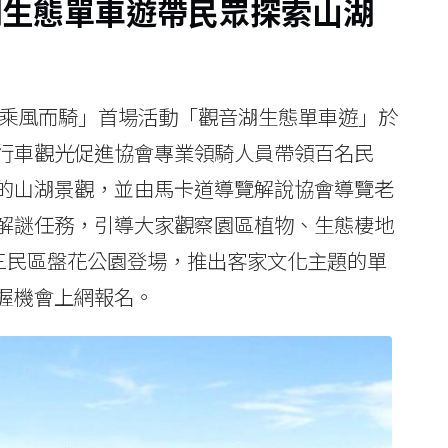
湖生態單車遊帶民眾探索山湖
雄乘風而騎」首場活動「觀音湖生態單車遊」於
行車觀光促進協會專業領騎人員帶領百名民
的山湖景觀，並由馬卡道導覽解說協會導覽老
解謎任務，引導大家觀察園區植物、生態棲地
在三民區盤花公園登場，推出客家文化主題的單
握機會上網報名。