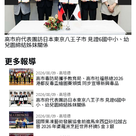
反
高市府代表團訪日本東京八王子市 見證6國中小、幼
兒園締結姊妺關係
2
更多報導
2026/08/09 - 高培德
高市毒防局攜手教育局、高市社福慈總2026
港都反毒盃繪圖賽頒獎 同步宣導新興毒品
2026/08/09 - 高培德
高市府代表團訪日本東京八王子市 見證6國中
小、幼兒園締結姊妺關係
2026/08/09 - 高培德
國際果凍藝術發展協會前進馬來西亞砂拉越古
晉 2026 年婆羅洲烹飪世界杯摘5 金 3 銀