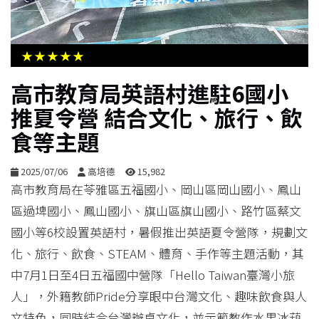
生
活
★★★★★
綜
高市教育局英語村進駐6國小
合
推夏令營 結合文化、旅行、飲
食等主題
影
音
2025/07/06
高培德
15,982
高市教育局在苓雅區五福國小、岡山區岡山國小、鳳山
購
區過埤國小、鳳山國小、旗山區旗山國小、路竹區蔡文
物
國小等6校設置英語村，暑假推出英語夏令營隊，規劃文
化、旅行、飲食、STEAM、體育、手作等主題活動，其
中7月1日至4日五福國中營隊「Hello Taiwan臺灣小旅
人」，外籍教師Pride分享眼中台灣文化、趣味飲食與人
文特色，同時結合台灣辦桌文化，並示範教作水果冰葫