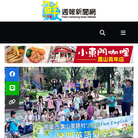
首
頁
市
政
文
教
樂
活
居
家