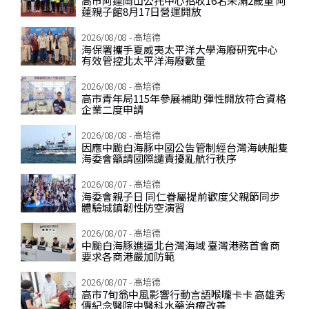
高市阿蓮岡山公托中心招收16名未滿2歲童 阿
蓮親子館8月17日營運開放
2026/08/08 - 高培德
海保署攜手夏威夷太平洋大學海廢研究中心
有效管控北太平洋海廢數量
2026/08/08 - 高培德
高市青年局115年參展補助 彈性開放符合資格
企業二度申請
2026/08/08 - 高培德
因應中颱白海豚中國公告管制經台灣海峽船隻
海委會籲請國際譴責擾亂航行秩序
2026/08/07 - 高培德
海委會親子日 同仁眷屬提前歡度父親節同步
體驗城鎮韌性防空演習
2026/08/07 - 高培德
中颱白海豚進逼北台灣海域 臺灣港務首會商
要求各商港嚴加防範
2026/08/07 - 高培德
高市7旬翁中風影響行動言語喉嚨卡卡 高雄秀
傳紀念醫院中醫科水藥治療改善