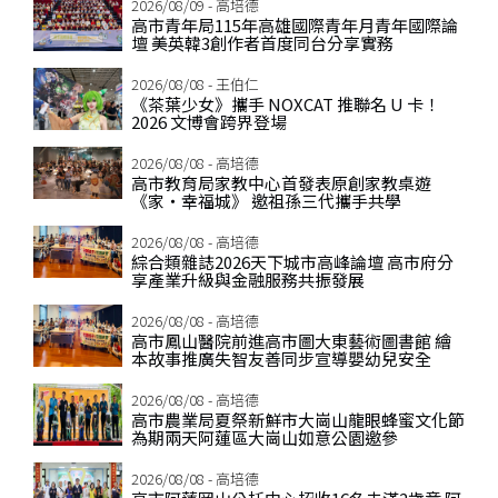
2026/08/09 - 高培德
高市青年局115年高雄國際青年月青年國際論
壇 美英韓3創作者首度同台分享實務
2026/08/08 - 王伯仁
《茶葉少女》攜手 NOXCAT 推聯名 U 卡！
2026 文博會跨界登場
2026/08/08 - 高培德
高市教育局家教中心首發表原創家教桌遊
《家‧幸福城》 邀祖孫三代攜手共學
2026/08/08 - 高培德
綜合類雜誌2026天下城市高峰論壇 高市府分
享產業升級與金融服務共振發展
2026/08/08 - 高培德
高市鳳山醫院前進高市圖大東藝術圖書館 繪
本故事推廣失智友善同步宣導嬰幼兒安全
2026/08/08 - 高培德
高市農業局夏祭新鮮市大崗山龍眼蜂蜜文化節
為期兩天阿蓮區大崗山如意公園邀參
2026/08/08 - 高培德