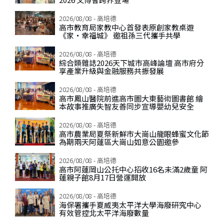
2026/08/08 - 高培德
高市教育局家教中心首發表原創家教桌遊
《家‧幸福城》 邀祖孫三代攜手共學
2026/08/08 - 高培德
綜合類雜誌2026天下城市高峰論壇 高市府分
享產業升級與金融服務共振發展
2026/08/08 - 高培德
高市鳳山醫院前進高市圖大東藝術圖書館 繪
本故事推廣失智友善同步宣導嬰幼兒安全
2026/08/08 - 高培德
高市農業局夏祭新鮮市大崗山龍眼蜂蜜文化節
為期兩天阿蓮區大崗山如意公園邀參
2026/08/08 - 高培德
高市阿蓮岡山公托中心招收16名未滿2歲童 阿
蓮親子館8月17日營運開放
2026/08/08 - 高培德
海保署攜手夏威夷太平洋大學海廢研究中心
有效管控北太平洋海廢數量