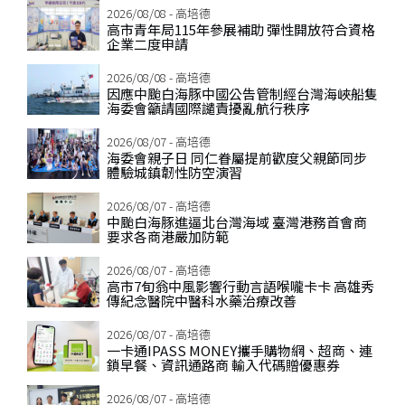
2026/08/08 - 高培德
高市青年局115年參展補助 彈性開放符合資格
企業二度申請
2026/08/08 - 高培德
因應中颱白海豚中國公告管制經台灣海峽船隻
海委會籲請國際譴責擾亂航行秩序
2026/08/07 - 高培德
海委會親子日 同仁眷屬提前歡度父親節同步
體驗城鎮韌性防空演習
2026/08/07 - 高培德
中颱白海豚進逼北台灣海域 臺灣港務首會商
要求各商港嚴加防範
2026/08/07 - 高培德
高市7旬翁中風影響行動言語喉嚨卡卡 高雄秀
傳紀念醫院中醫科水藥治療改善
2026/08/07 - 高培德
一卡通IPASS MONEY攜手購物網、超商、連
鎖早餐、資訊通路商 輸入代碼贈優惠券
2026/08/07 - 高培德