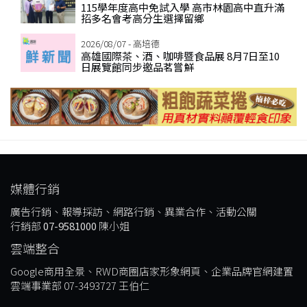
115學年度高中免試入學 高市林園高中直升滿
招多名會考高分生選擇留鄉
2026/08/07 - 高培德
高雄國際茶、酒、咖啡暨食品展 8月7日至10
日展覽館同步邀品茗嘗鮮
媒體行銷
廣告行銷、報導採訪、網路行銷、異業合作、活動公關
行銷部
07-9581000
陳小姐
雲端整合
Google商用全景、RWD商圈店家形象網頁、企業品牌官網建置
雲端事業部 07-3493727 王伯仁