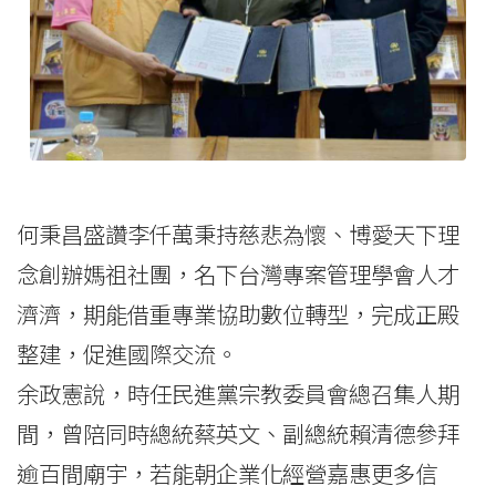
何秉昌盛讚李仟萬秉持慈悲為懷、博愛天下理
念創辦媽祖社團，名下台灣專案管理學會人才
濟濟，期能借重專業協助數位轉型，完成正殿
整建，促進國際交流。
余政憲說，時任民進黨宗教委員會總召集人期
間，曾陪同時總統蔡英文、副總統賴清德參拜
逾百間廟宇，若能朝企業化經營嘉惠更多信