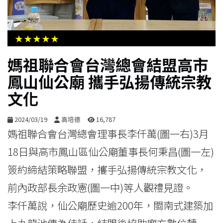
生
活
★★★★★
綜
媽祖聯合會台灣總會結盟高市
合
鳳山仙公廟 攜手弘揚傳統宗教
文化
影
音
2024/03/19
高培德
16,787
媽祖聯合會台灣總會理事長李仟萬(圖一右)3月
購
18日與高市鳳山區仙公廟董事長何秉昌(圖一左)
物
簽約締結策略聯盟，攜手弘揚傳統宗教文化，
前內政部長余政憲(圖一中)等人觀禮見證。
李仟萬說，仙公廟歷史逾200年，閩南式建築加