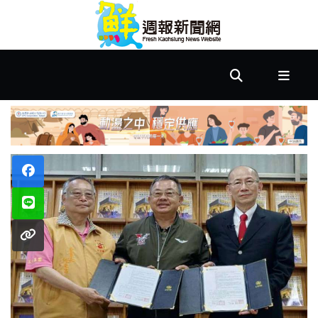
首
頁
市
政
文
教
樂
活
居
家