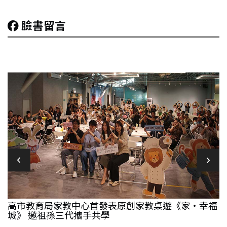
臉書留言
高市教育局家教中心首發表原創家教桌遊《家‧幸福
城》 邀祖孫三代攜手共學