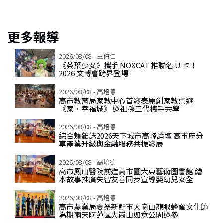
博
更多報導
2026/08/08 - 王伯仁
《茶葉少女》攜手 NOXCAT 推聯名 U 卡！
2026 文博會跨界登場
2026/08/08 - 高培德
高市教育局家教中心首發表原創家教桌遊
《家‧幸福城》 邀祖孫三代攜手共學
2026/08/08 - 高培德
綜合類雜誌2026天下城市高峰論壇 高市府分
享產業升級與金融服務共振發展
2026/08/08 - 高培德
高市鳳山醫院前進高市圖大東藝術圖書館 繪
本故事推廣失智友善同步宣導嬰幼兒安全
2026/08/08 - 高培德
高市農業局夏祭新鮮市大崗山龍眼蜂蜜文化節
為期兩天阿蓮區大崗山如意公園邀參