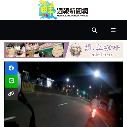
首
頁
市
政
文
教
樂
活
居
家