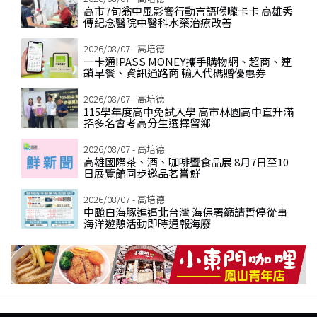
高市7旬翁中風影響行動言語喉嚨卡卡 高雄秀
傳紀念醫院中醫科水藥治療改善
2026/08/07 - 高培德
一卡通IPASS MONEY攜手購物網、超商、連
鎖早餐、資訊通路商 輸入代碼贈優惠券
2026/08/07 - 高培德
115學年度高中免試入學 高市林園高中直升滿
招多名會考高分生選擇留鄉
2026/08/07 - 高培德
高雄國際茶、酒、咖啡暨食品展 8月7日至10
日展覽館同步邀品茗嘗鮮
2026/08/07 - 高培德
中颱白海豚進逼北台灣 海保署籲請暫停從事
海洋遊憩活動即時通報海廢