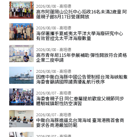
2026/08/08 - 高培德
高市阿蓮岡山公托中心招收16名未滿2歲童 阿
蓮親子館8月17日營運開放
2026/08/08 - 高培德
海保署攜手夏威夷太平洋大學海廢研究中心
有效管控北太平洋海廢數量
2026/08/08 - 高培德
高市青年局115年參展補助 彈性開放符合資格
企業二度申請
2026/08/08 - 高培德
因應中颱白海豚中國公告管制經台灣海峽船隻
海委會籲請國際譴責擾亂航行秩序
2026/08/07 - 高培德
海委會親子日 同仁眷屬提前歡度父親節同步
體驗城鎮韌性防空演習
2026/08/07 - 高培德
中颱白海豚進逼北台灣海域 臺灣港務首會商
要求各商港嚴加防範
2026/08/07 - 高培德