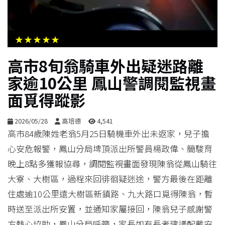
生
活
★★★★★
綜
高市8旬翁騎車外出疑迷路離
合
家逾10公里 鳳山警調閱監視畫
面覓得蹤影
影
音
2026/05/28
高培德
4,541
高市84歲陳姓老翁5月25日騎機車外出未返家，兒子擔
購
心安危報警，鳳山分局埤頂派出所警員楊政偉、簡駿育
物
晚上8點多獲報協尋，調閱監視畫面發現陳翁從鳳山騎往
大寮、大樹區，過程來回徘徊疑迷途，警方最後在距離
住處逾10公里遠大樹區新鎮路、九大路口覓得陳翁，暫
時送至派出所安置，並通知家屬接回，陳翁兒子感謝警
方熱心協助，鳳山分局呼籲，家長如有長者建議配戴安