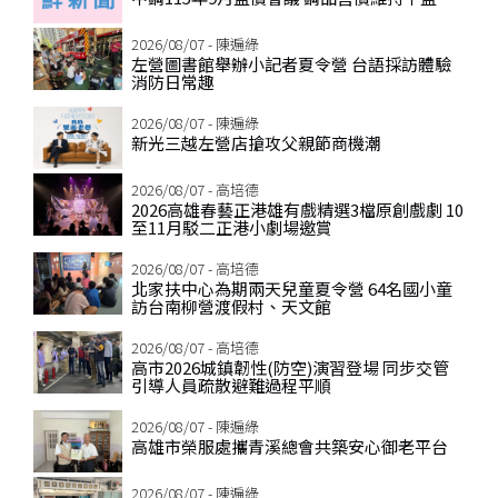
2026/08/07 - 陳遍綠
左營圖書館舉辦小記者夏令營 台語採訪體驗
消防日常趣
2026/08/07 - 陳遍綠
新光三越左營店搶攻父親節商機潮
2026/08/07 - 高培德
2026高雄春藝正港雄有戲精選3檔原創戲劇 10
至11月駁二正港小劇場邀賞
2026/08/07 - 高培德
北家扶中心為期兩天兒童夏令營 64名國小童
訪台南柳營渡假村、天文館
2026/08/07 - 高培德
高市2026城鎮韌性(防空)演習登場 同步交管
引導人員疏散避難過程平順
2026/08/07 - 陳遍綠
高雄市榮服處攜青溪總會共築安心御老平台
2026/08/07 - 陳遍綠