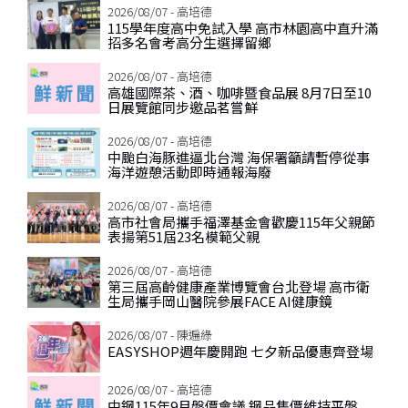
2026/08/07 - 高培德
115學年度高中免試入學 高市林園高中直升滿
招多名會考高分生選擇留鄉
2026/08/07 - 高培德
高雄國際茶、酒、咖啡暨食品展 8月7日至10
日展覽館同步邀品茗嘗鮮
2026/08/07 - 高培德
中颱白海豚進逼北台灣 海保署籲請暫停從事
海洋遊憩活動即時通報海廢
2026/08/07 - 高培德
高市社會局攜手福澤基金會歡慶115年父親節
表揚第51屆23名模範父親
2026/08/07 - 高培德
第三屆高齡健康產業博覽會台北登場 高市衛
生局攜手岡山醫院參展FACE AI健康鏡
2026/08/07 - 陳遍綠
EASYSHOP週年慶開跑 七夕新品優惠齊登場
2026/08/07 - 高培德
中鋼115年9月盤價會議 鋼品售價維持平盤