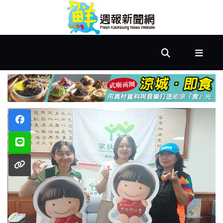
首
頁
市
政
文
教
樂
活
居
家