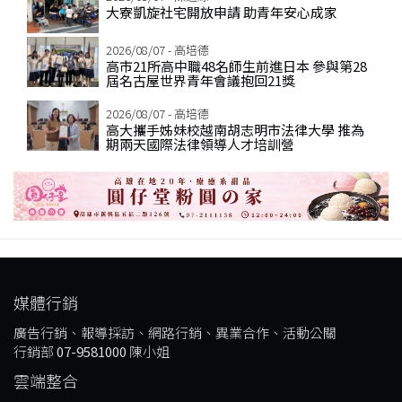
大寮凱旋社宅開放申請 助青年安心成家
2026/08/07 - 高培德
高市21所高中職48名師生前進日本 參與第28
屆名古屋世界青年會議抱回21獎
2026/08/07 - 高培德
高大攜手姊妹校越南胡志明市法律大學 推為
期兩天國際法律領導人才培訓營
媒體行銷
廣告行銷、報導採訪、網路行銷、異業合作、活動公關
行銷部
07-9581000
陳小姐
雲端整合