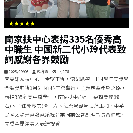
生
活
★★★★★
綜
南家扶中心表揚335名優秀高
合
中職生 中國新二代小玲代表致
詞感謝各界鼓勵
影
音
2025/09/06
高培德
14,376
南高雄家扶中心「希望工程，快樂助學」114學年度獎學
購
金頒獎典禮9月6日在科工館舉行，主題定為希望之路，
物
表揚335名高中職學生，南家扶中心副主委賴曼綺(圖一
右)、主任郭淑美(圖一左、社會局副局長葉玉如、中華
民國太陽光電發電系統商業同業公會副理事長黃進成、
立委李昆澤等人表達祝賀。