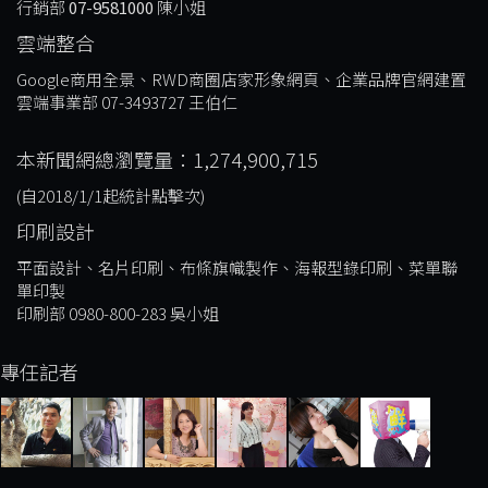
行銷部
07-9581000
陳小姐
雲端整合
Google商用全景、RWD商圈店家形象網頁、企業品牌官網建置
雲端事業部 07-3493727 王伯仁
本新聞網總瀏覽量：1,274,900,715
(自2018/1/1起統計點擊次)
印刷設計
平面設計、名片印刷、布條旗幟製作、海報型錄印刷、菜單聯
單印製
印刷部 0980-800-283 吳小姐
專任記者