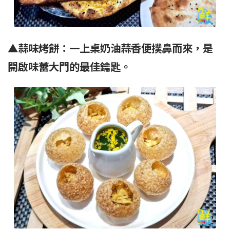
▲蒜味烤餅：一上桌奶油蒜香便撲鼻而來，是
開啟味蕾大門的最佳鑰匙。