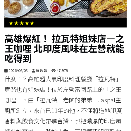
生
活
★★★★★
綜
高雄爆紅！ 拉瓦特姐妹店—之
合
王咖哩 北印度風味在左營就能
吃得到
影
音
2026/06/03
鮮週報
47,979
什麼！？高雄超人氣印度料理餐廳「拉瓦特」
購
竟然也有姐妹店！位於左營富國路上的「之王
物
咖哩」，由「拉瓦特」老闆的弟弟—Jaspal主
廚所創立，來台已11年的他，不僅將道地印度
香料與飲食文化帶進台灣，也把濃厚的印度風