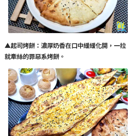
▲起司烤餅：濃厚奶香在口中緩緩化開，一拉
就牽絲的罪惡系烤餅。