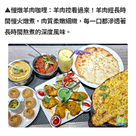
▲慢燉羊肉咖哩：羊肉控看過來！羊肉經長時
間慢火燉煮，肉質柔嫩細緻，每一口都滲透著
長時間熬煮的深度風味。