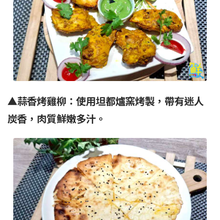
▲蒜香烤雞柳：使用坦都爐窯烤製，
帶有迷人
炭香，肉質鮮嫩多汁。