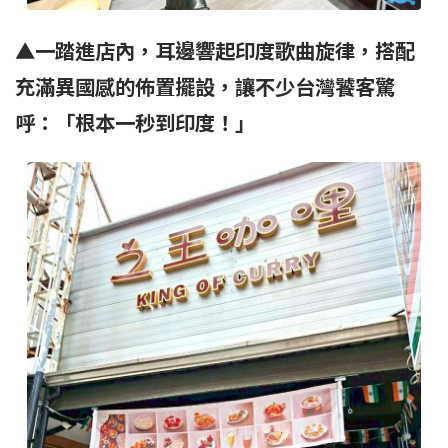
▲
一踏進店內，耳邊響起印度歌曲旋律，搭配
充滿異國感的佈置擺設，讓不少台灣饕客驚
呼：「根本一秒到印度！」