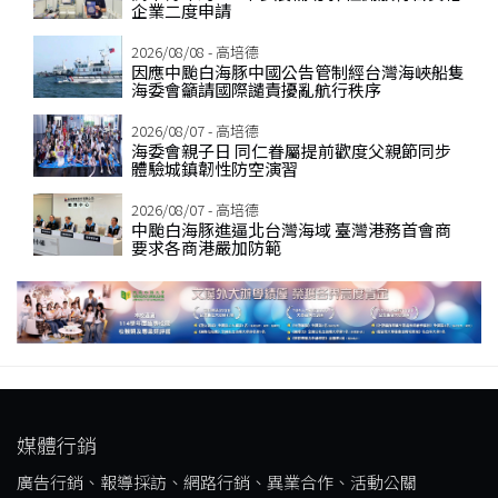
企業二度申請
2026/08/08 - 高培德
因應中颱白海豚中國公告管制經台灣海峽船隻
海委會籲請國際譴責擾亂航行秩序
2026/08/07 - 高培德
海委會親子日 同仁眷屬提前歡度父親節同步
體驗城鎮韌性防空演習
2026/08/07 - 高培德
中颱白海豚進逼北台灣海域 臺灣港務首會商
要求各商港嚴加防範
媒體行銷
廣告行銷、報導採訪、網路行銷、異業合作、活動公關