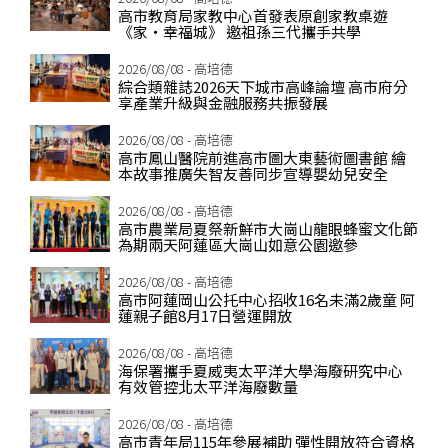
高市教育局家教中心首發表原創家教桌遊
《家‧幸福城》 邀祖孫三代攜手共學
2026/08/08 - 高培德
綜合類雜誌2026天下城市高峰論壇 高市府分
享產業升級與金融服務共振發展
2026/08/08 - 高培德
高市鳳山醫院前進高市圖大東藝術圖書館 繪
本故事推廣失智友善同步宣導嬰幼兒安全
2026/08/08 - 高培德
高市農業局夏祭新鮮市大崗山龍眼蜂蜜文化節
為期兩天阿蓮區大崗山如意公園邀參
2026/08/08 - 高培德
高市阿蓮岡山公托中心招收16名未滿2歲童 阿
蓮親子館8月17日營運開放
2026/08/08 - 高培德
海保署攜手夏威夷太平洋大學海廢研究中心
有效管控北太平洋海廢數量
2026/08/08 - 高培德
高市青年局115年參展補助 彈性開放符合資格