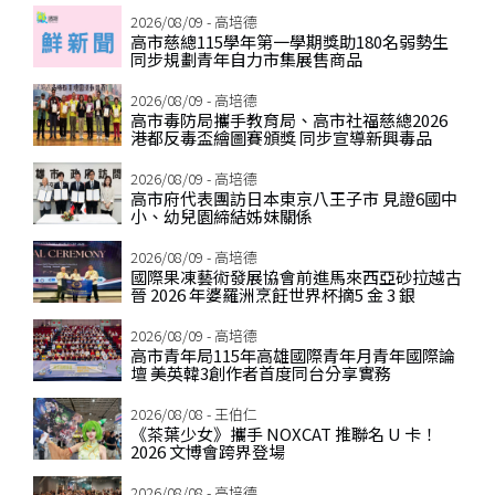
2026/08/09 - 高培德
高市慈總115學年第一學期獎助180名弱勢生
同步規劃青年自力市集展售商品
2026/08/09 - 高培德
高市毒防局攜手教育局、高市社福慈總2026
港都反毒盃繪圖賽頒獎 同步宣導新興毒品
2026/08/09 - 高培德
高市府代表團訪日本東京八王子市 見證6國中
小、幼兒園締結姊妺關係
2026/08/09 - 高培德
國際果凍藝術發展協會前進馬來西亞砂拉越古
晉 2026 年婆羅洲烹飪世界杯摘5 金 3 銀
2026/08/09 - 高培德
高市青年局115年高雄國際青年月青年國際論
壇 美英韓3創作者首度同台分享實務
2026/08/08 - 王伯仁
《茶葉少女》攜手 NOXCAT 推聯名 U 卡！
2026 文博會跨界登場
2026/08/08 - 高培德