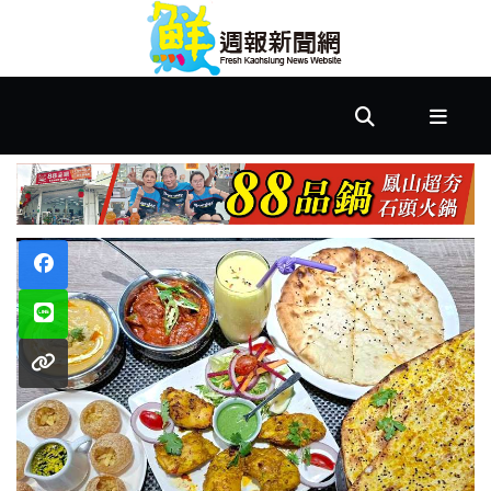
首
頁
市
政
文
教
樂
活
居
家