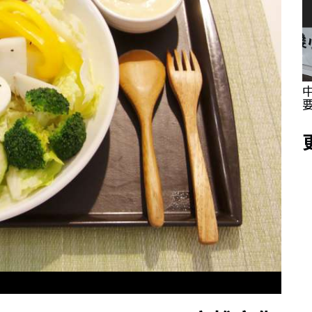
採訪體驗
海委會親子日 同仁眷屬提前歡度父親節同步
體驗城鎮韌性防空演習