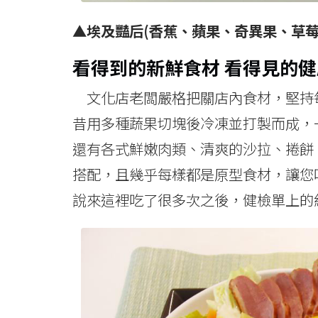
▲埃及豔后(香蕉、蘋果、奇異果、草莓
看得到的新鮮食材 看得見的
文化店老闆嚴格把關店內食材，堅持
昔用多種蔬果切塊後冷凍並打製而成，
還有各式鮮嫩肉類、清爽的沙拉、捲餅
搭配，且幾乎每樣都是原型食材，讓您
說來這裡吃了很多次之後，健檢單上的