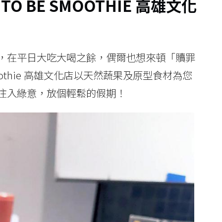
 BE SMOOTHIE 高雄文化
期
，在平日大吃大喝之餘，偶爾也想來頓「贖罪
oothie 高雄文化店以天然蔬果及原型食材為您
注入綠意，放個輕鬆的假期！