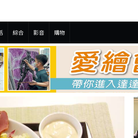
活
綜合
影音
購物