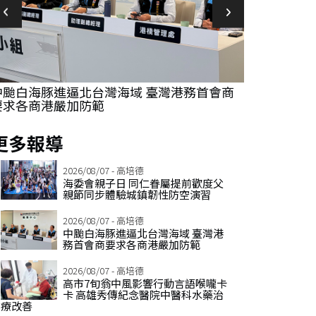
中颱白海豚進逼北台灣海域 臺灣港務首會商
高市7旬翁中
要求各商港嚴加防範
傳紀念醫院
更多報導
2026/08/07 - 高培德
海委會親子日 同仁眷屬提前歡度父
親節同步體驗城鎮韌性防空演習
2026/08/07 - 高培德
中颱白海豚進逼北台灣海域 臺灣港
務首會商要求各商港嚴加防範
2026/08/07 - 高培德
高市7旬翁中風影響行動言語喉嚨卡
卡 高雄秀傳紀念醫院中醫科水藥治
療改善