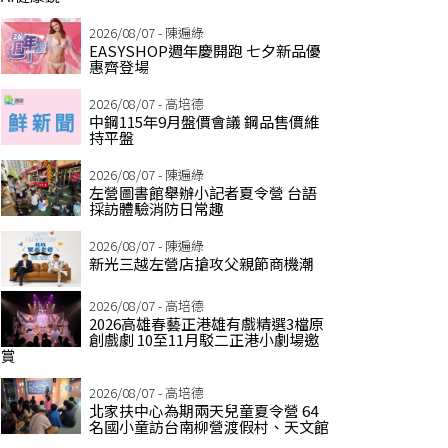
2026/08/07 - 陳遍綠
EASYSHOP週年慶開跑 七夕新品優
惠齊登場
2026/08/07 - 高培德
中鋼115年9月盤價會議 鋼品售價維
持平盤
2026/08/07 - 陳遍綠
左營圖書館舉辦小記者夏令營 台語
採訪體驗消防日常趣
2026/08/07 - 陳遍綠
新光三越左營店搶攻父親節商機潮
2026/08/07 - 高培德
2026高雄春藝正港雄有戲精選3檔原
創戲劇 10至11月駁二正港小劇場邀
賞
2026/08/07 - 高培德
北家扶中心為期兩天兒童夏令營 64
名國小童訪台南柳營渡假村、天文館