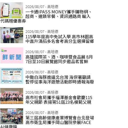
2026/08/07 - 高培德
一卡通IPASS MONEY攜手購物網、
超商、連鎖早餐、資訊通路商 輸入
代碼贈優惠券
2026/08/07 - 高培德
115學年度高中免試入學 高市林園高
中直升滿招多名會考高分生選擇留鄉
2026/08/07 - 高培德
高雄國際茶、酒、咖啡暨食品展 8月
7日至10日展覽館同步邀品茗嘗鮮
2026/08/07 - 高培德
中颱白海豚進逼北台灣 海保署籲請
暫停從事海洋遊憩活動即時通報海廢
2026/08/07 - 高培德
高市社會局攜手福澤基金會歡慶115
年父親節 表揚第51屆23名模範父親
2026/08/07 - 高培德
第三屆高齡健康產業博覽會台北登場
高市衛生局攜手岡山醫院參展FACE
AI健康鏡