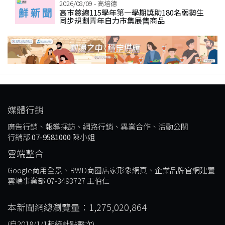
2026/08/09 - 高培德
高市慈總115學年第一學期獎助180名弱勢生
同步規劃青年自力市集展售商品
媒體行銷
廣告行銷、報導採訪、網路行銷、異業合作、活動公關
行銷部
07-9581000
陳小姐
雲端整合
Google商用全景、RWD商圈店家形象網頁、企業品牌官網建置
雲端事業部 07-3493727 王伯仁
本新聞網總瀏覽量：1,275,020,864
(自2018/1/1起統計點擊次)