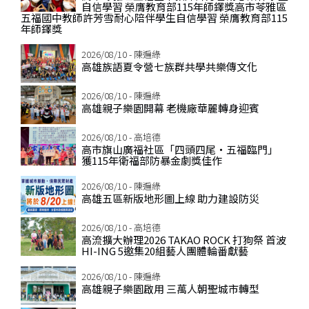
自信學習 榮膺教育部115年師鐸獎高市苓雅區
五福國中教師許芳雪耐心陪伴學生自信學習 榮膺教育部115
年師鐸獎
2026/08/10 - 陳遍綠
高雄族語夏令營七族群共學共樂傳文化
2026/08/10 - 陳遍綠
高雄親子樂園開幕 老機廠華麗轉身迎賓
2026/08/10 - 高培德
高市旗山廣福社區「四頭四尾‧五福臨門」
獲115年衛福部防暴金劇獎佳作
2026/08/10 - 陳遍綠
高雄五區新版地形圖上線 助力建設防災
2026/08/10 - 高培德
高流擴大辦理2026 TAKAO ROCK 打狗祭 首波
HI-ING 5邀集20組藝人團體輪番獻藝
2026/08/10 - 陳遍綠
高雄親子樂園啟用 三萬人朝聖城市轉型