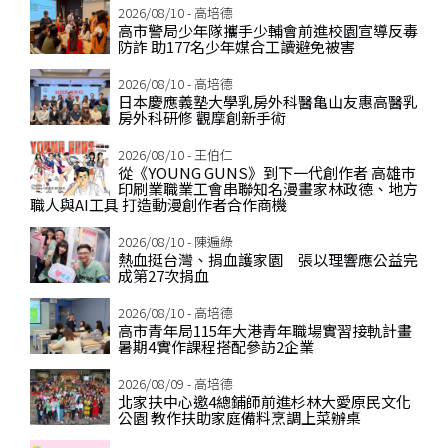
2026/08/10 - 高培德
高市警局少年隊攜手少輔會前進校園宣導反毒
防詐 助177名少年媒合工讀避免被害
2026/08/10 - 高培德
日本慶應義塾大學乳房外科醫亀山友惠高醫乳
房外科研修 觀摩創新手術
2026/08/10 - 王伯仁
從《YOUNG GUNS》到下一代創作者 高雄巿
印刷業職業工會串聯知名漫畫家林政德、地方
職人與AI工具 打造動漫創作者合作商機
2026/08/10 - 陳遍綠
熱血挺台灣、捐血護家園 張以理響應公益完
成第27次捐血
2026/08/10 - 高培德
高市青年局115年大港青年職場實習接軌計畫
暑期4實作課程搭配參訪2企業
2026/08/09 - 高培德
北家扶中心邀4總鋪師前進杉林大愛原民文化
公園 教作扶助家庭備料烹調上菜辦桌