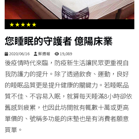
生
活
★★★★★
綜
您睡眠的守護者 億陽床業
合
2020/06/16
鮮週報
19,089
影
後疫情時代來臨，防疫新生活讓民眾更重視自
音
我防護力的提升。除了透過飲食、運動，良好
的睡眠品質更是提升健康的關鍵力。若睡眠品
購
質不佳、不容易入眠，就算每天睡滿8小時卻依
物
舊感到疲累，也因此坊間就有輒數十萬或更高
單價的、號稱多功能的床墊也是有消費者願意
買單。