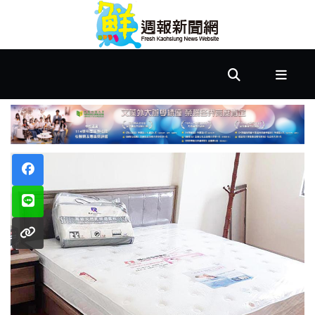
首
頁
市
政
文
教
樂
活
居
家