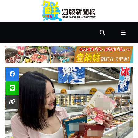
首
頁
市
政
文
教
樂
活
居
家