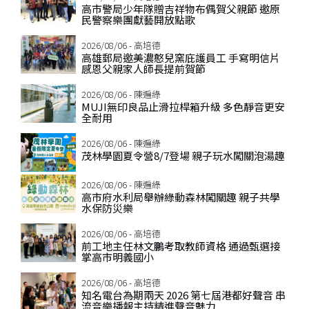
高市警局少年隊贈吉祥物布偶賀父親節 邀原
民警察樂團獻藝開放點歌
2026/08/06 - 高培德
高雄郵局邀美濃憨兒窯庇護員工 手寫明信片
感恩父親家人師長提前賀節
2026/08/06 - 陳遍綠
MUJI無印良品止滑拉桿箱升級 多色靜音更安
全耐用
2026/08/06 - 陳遍綠
茂林學園夏令營8/7登場 親子玩水闖關泡湯趣
2026/08/06 - 陳遍綠
高市府水利局舉辦綠動森林闖關趣 親子共學
水保防災樂
2026/08/06 - 高培德
前工地主任林文鵬考取教師資格 通過甄選接
掌高市明義國小
2026/08/06 - 高培德
知名電台為期兩天 2026 第七屆港都好聲音 串
流音樂播報主持精進聲音魅力