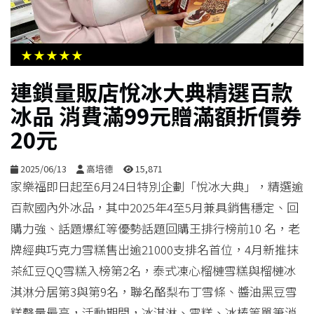
生
活
★★★★★
綜
連鎖量販店悅冰大典精選百款
合
冰品 消費滿99元贈滿額折價券
20元
影
音
2025/06/13
高培德
15,871
家樂福即日起至6月24日特別企劃「悅冰大典」，精選逾
購
百款國內外冰品，其中2025年4至5月兼具銷售穩定、回
物
購力強、話題爆紅等優勢話題回購王排行榜前10 名，老
牌經典巧克力雪糕售出逾21000支排名首位，4月新推抹
茶紅豆QQ雪糕入榜第2名，泰式凍心榴槤雪糕與榴槤冰
淇淋分居第3與第9名，聯名酪梨布丁雪條、醬油黑豆雪
糕聲量最高，活動期間，冰淇淋、雪糕、冰棒等單筆消