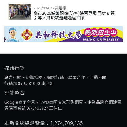
2026/08/07 - 高培德
高市2026城鎮韌性(防空)演習登場 同步交管
引導人員疏散避難過程平順
媒體行銷
廣告行銷、報導採訪、網路行銷、異業合作、活動公關
行銷部
07-9581000
陳小姐
雲端整合
Google商用全景、RWD商圈店家形象網頁、企業品牌官網建置
雲端事業部 07-3493727 王伯仁
本新聞網總瀏覽量：1,274,709,135