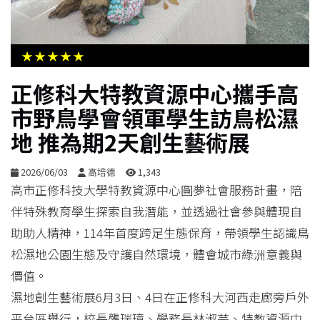
生
活
★★★★★
綜
正修科大特教資源中心攜手高
合
市野鳥學會領軍學生訪鳥松濕
地 推為期2天創生藝術展
影
音
2026/06/03
高培德
1,343
高市正修科技大學特教資源中心圓夢社會服務計畫，陪
購
伴特殊教育學生探索自我潛能，並透過社會參與體現自
物
助助人精神，114年首度跨足生態保育，帶領學生認識鳥
松濕地公園生態及守護自然環境，體會城市綠洲意義與
價值。
濕地創生藝術展6月3日、4日在正修科大河西走廊旁戶外
平台區舉行，校長龔瑞璋、學務長林淑芸、特教資源中