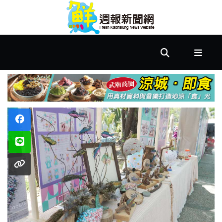
首
頁
市
政
文
教
樂
活
居
家