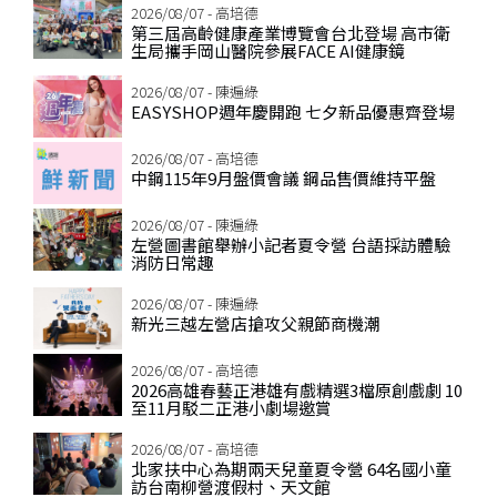
2026/08/07 - 高培德
第三屆高齡健康產業博覽會台北登場 高市衛
生局攜手岡山醫院參展FACE AI健康鏡
2026/08/07 - 陳遍綠
EASYSHOP週年慶開跑 七夕新品優惠齊登場
2026/08/07 - 高培德
中鋼115年9月盤價會議 鋼品售價維持平盤
2026/08/07 - 陳遍綠
左營圖書館舉辦小記者夏令營 台語採訪體驗
消防日常趣
2026/08/07 - 陳遍綠
新光三越左營店搶攻父親節商機潮
2026/08/07 - 高培德
2026高雄春藝正港雄有戲精選3檔原創戲劇 10
至11月駁二正港小劇場邀賞
2026/08/07 - 高培德
北家扶中心為期兩天兒童夏令營 64名國小童
訪台南柳營渡假村、天文館