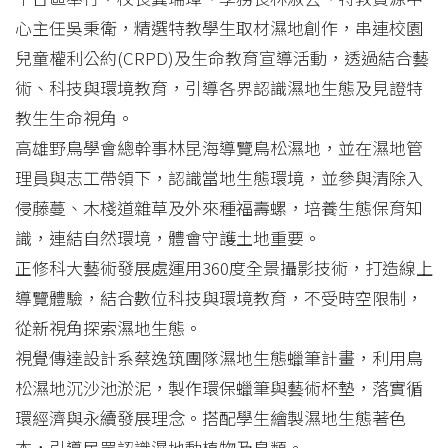
心主任吳秉衛，精選特教學生取材濕地創作，串連校園
兒童權利公約(CRPD)及生命教育宣導活動，透過結合藝
術、科技與環境教育，引導各界認識濕地生態及見證特
教生生命視角。
高雄野鳥學會總幹事林昆海導覽鳥松濕地，並在濕地管
理員與志工帶領下，認識當地生態環境，並參與清除入
侵藤蔓、木棧道雜草及外來種福壽螺，培養生態保育知
識，連結自然環境，體會守護土地重要。
正修科大藝術發展處運用360度全景攝影技術，打造線上
導覽體驗，結合數位科技與環境教育，不受時空限制，
從新視角探索濕地生態。
視覺傳達設計系蔡逸筑團隊濕地生態蠟筆計畫，利用鳥
松濕地沉沙池淤泥，製作環保蠟筆與藝術杯墊，落實循
環經濟與永續發展理念。搭配學生繪製濕地生態著色
本，引導民眾認識濕地動植物及鳥類。