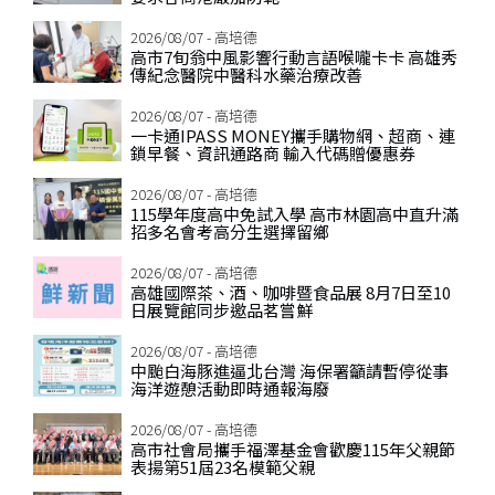
2026/08/07 - 高培德
高市7旬翁中風影響行動言語喉嚨卡卡 高雄秀
傳紀念醫院中醫科水藥治療改善
2026/08/07 - 高培德
一卡通IPASS MONEY攜手購物網、超商、連
鎖早餐、資訊通路商 輸入代碼贈優惠券
2026/08/07 - 高培德
115學年度高中免試入學 高市林園高中直升滿
招多名會考高分生選擇留鄉
2026/08/07 - 高培德
高雄國際茶、酒、咖啡暨食品展 8月7日至10
日展覽館同步邀品茗嘗鮮
2026/08/07 - 高培德
中颱白海豚進逼北台灣 海保署籲請暫停從事
海洋遊憩活動即時通報海廢
2026/08/07 - 高培德
高市社會局攜手福澤基金會歡慶115年父親節
表揚第51屆23名模範父親