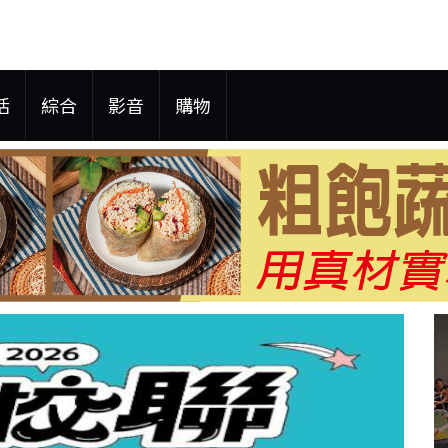
活
綜合
影音
購物