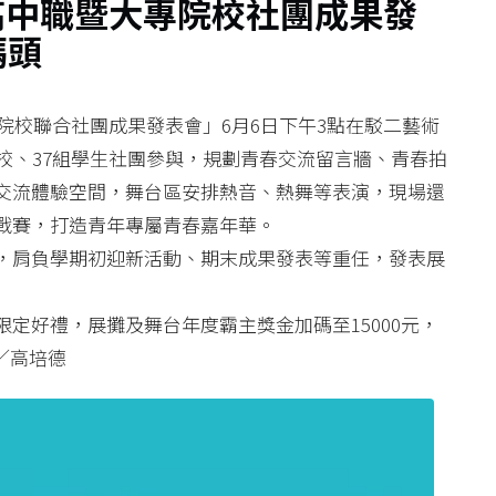
聯高中職暨大專院校社團成果發
碼頭
專院校聯合社團成果發表會」6月6日下午3點在駁二藝術
校、37組學生社團參與，規劃青春交流留言牆、青春拍
交流體驗空間，舞台區安排熱音、熱舞等表演，現場還
戰賽，打造青年專屬青春嘉年華。
，肩負學期初迎新活動、期末成果發表等重任，發表展
定好禮，展攤及舞台年度霸主獎金加碼至15000元，
／高培德