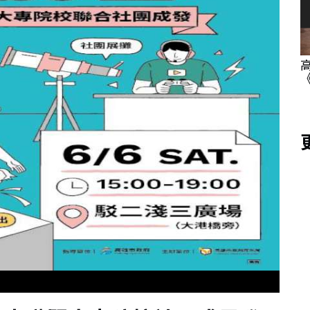
卡 高雄秀
《茶葉少女》攜手 NOXCAT 推聯名 U 卡！
2026 文博會跨界登場