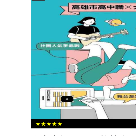
域 臺灣港務首會商
高市7旬翁中風影響行動言語喉嚨卡
傳紀念醫院中醫科水藥治療改善
★★★★★