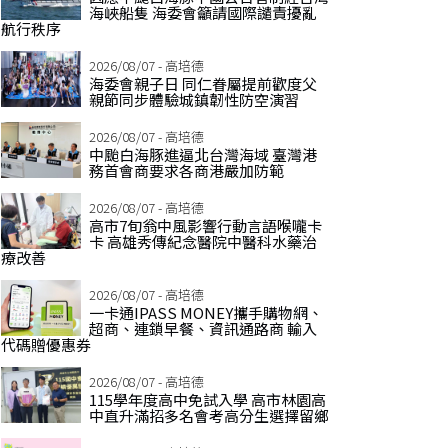
海峽船隻 海委會籲請國際譴責擾亂
航行秩序
2026/08/07 - 高培德
海委會親子日 同仁眷屬提前歡度父
親節同步體驗城鎮韌性防空演習
2026/08/07 - 高培德
中颱白海豚進逼北台灣海域 臺灣港
務首會商要求各商港嚴加防範
2026/08/07 - 高培德
高市7旬翁中風影響行動言語喉嚨卡
卡 高雄秀傳紀念醫院中醫科水藥治
療改善
2026/08/07 - 高培德
一卡通IPASS MONEY攜手購物網、
超商、連鎖早餐、資訊通路商 輸入
代碼贈優惠券
2026/08/07 - 高培德
115學年度高中免試入學 高市林園高
中直升滿招多名會考高分生選擇留鄉