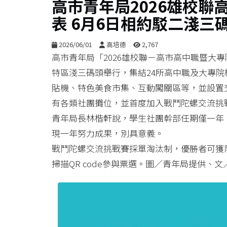
高市青年局2026雄校
表 6月6日相約駁二淺三
2026/06/01
高培德
2,767
高市青年局「2026雄校聯－高市高中職暨大
特區淺三碼頭舉行，集結24所高中職及大專院
貼機、特色美食市集、互動闖關區等，並設置
有各類社團攤位，並首度加入戰鬥陀螺交流挑
青年局長林楷軒說，學生社團幹部任期僅一年
現一年努力成果，別具意義。
戰鬥陀螺交流挑戰賽採單淘汰制，優勝者可獲限
掃描QR code參與票選。圖／青年局提供、文