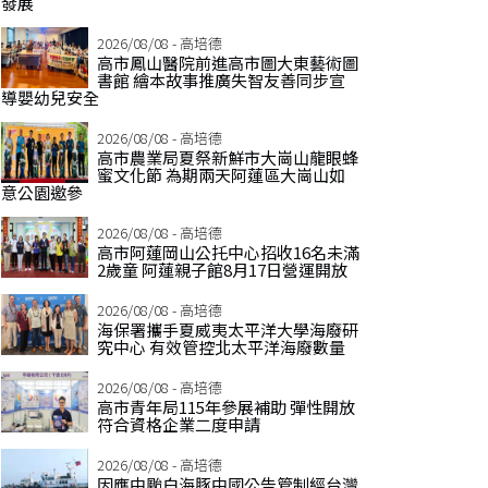
發展
2026/08/08 - 高培德
高市鳳山醫院前進高市圖大東藝術圖
書館 繪本故事推廣失智友善同步宣
導嬰幼兒安全
2026/08/08 - 高培德
高市農業局夏祭新鮮市大崗山龍眼蜂
蜜文化節 為期兩天阿蓮區大崗山如
意公園邀參
2026/08/08 - 高培德
高市阿蓮岡山公托中心招收16名未滿
2歲童 阿蓮親子館8月17日營運開放
2026/08/08 - 高培德
海保署攜手夏威夷太平洋大學海廢研
究中心 有效管控北太平洋海廢數量
2026/08/08 - 高培德
高市青年局115年參展補助 彈性開放
符合資格企業二度申請
2026/08/08 - 高培德
因應中颱白海豚中國公告管制經台灣