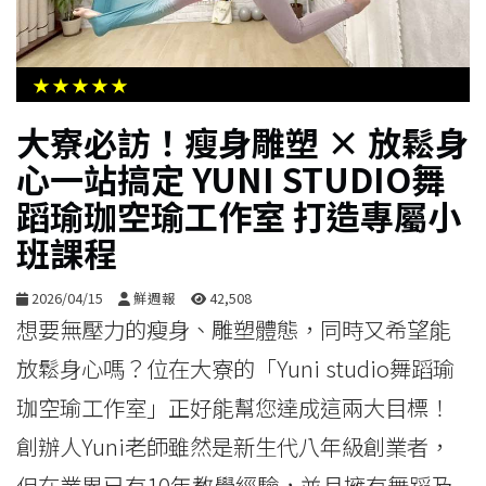
生
活
★★★★★
綜
大寮必訪！瘦身雕塑 × 放鬆身
合
心一站搞定 YUNI STUDIO舞
蹈瑜珈空瑜工作室 打造專屬小
影
音
班課程
2026/04/15
鮮週報
42,508
購
想要無壓力的瘦身、雕塑體態，同時又希望能
物
放鬆身心嗎？位在大寮的「Yuni studio舞蹈瑜
珈空瑜工作室」正好能幫您達成這兩大目標！
創辦人Yuni老師雖然是新生代八年級創業者，
但在業界已有10年教學經驗，並且擁有舞蹈及