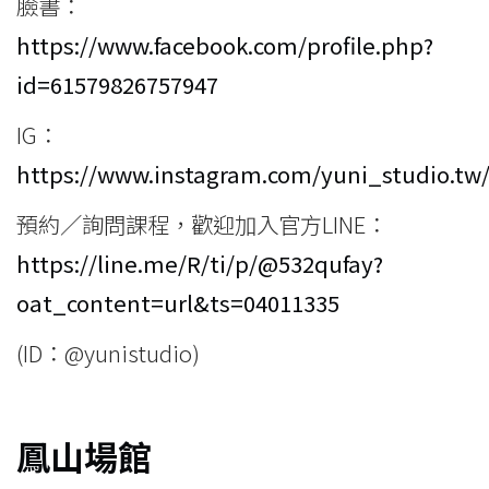
臉書：
https://www.facebook.com/profile.php?
id=61579826757947
IG：
https://www.instagram.com/yuni_studio.tw
預約／詢問課程，歡迎加入官方LINE：
https://line.me/R/ti/p/@532qufay?
oat_content=url&ts=04011335
(ID：@yunistudio)
鳳山場館