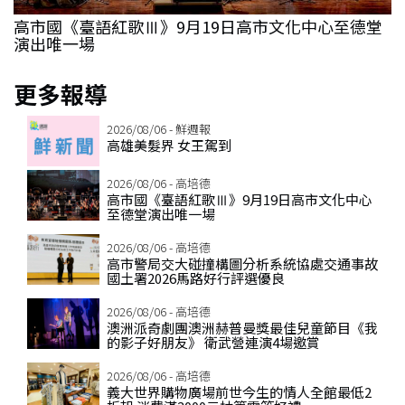
高市國《臺語紅歌Ⅲ》9月19日高市文化中心至德堂
演出唯一場
更多報導
2026/08/06 - 鮮週報
高雄美髮界 女王駕到
2026/08/06 - 高培德
高市國《臺語紅歌Ⅲ》9月19日高市文化中心
至德堂演出唯一場
2026/08/06 - 高培德
高市警局交大碰撞構圖分析系統協處交通事故
國土署2026馬路好行評選優良
2026/08/06 - 高培德
澳洲派奇劇團澳洲赫普曼獎最佳兒童節目《我
的影子好朋友》 衛武營連演4場邀賞
2026/08/06 - 高培德
義大世界購物廣場前世今生的情人全館最低2