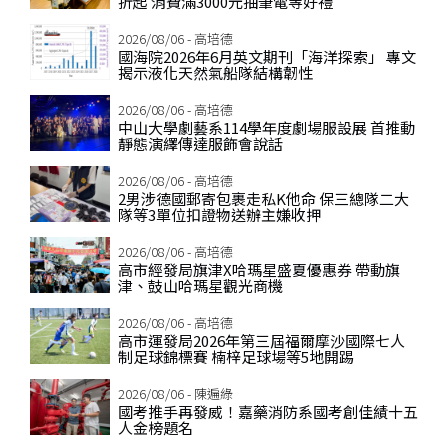
折起 消費滿3000元抽筆電等好禮
2026/08/06 - 高培德
國海院2026年6月英文期刊「海洋探索」 專文
揭示液化天然氣船隊結構韌性
2026/08/06 - 高培德
中山大學劇藝系114學年度劇場服設展 首推動
靜態演繹傳達服飾會說話
2026/08/06 - 高培德
2男涉德國郵寄包裹走私K他命 保三總隊二大
隊等3單位扣證物送辦主嫌收押
2026/08/06 - 高培德
高市經發局旗津X哈瑪星盛夏優惠券 帶動旗
津、鼓山哈瑪星觀光商機
2026/08/06 - 高培德
高市運發局2026年第三屆福爾摩沙國際七人
制足球錦標賽 楠梓足球場等5地開踢
2026/08/06 - 陳遍綠
國考推手再發威！嘉藥消防系國考創佳績十五
人金榜題名