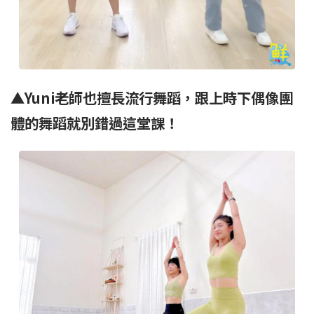
▲
Yuni老師也擅長流行舞蹈，跟上時下偶像團
體的舞蹈就別錯過這堂課！