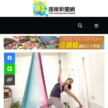
首
頁
市
政
文
教
樂
活
居
家