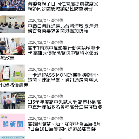
海委會親子日 同仁眷屬提前歡度父
親節同步體驗城鎮韌性防空演習
2026/08/07 - 高培德
中颱白海豚進逼北台灣海域 臺灣港
務首會商要求各商港嚴加防範
2026/08/07 - 高培德
高市7旬翁中風影響行動言語喉嚨卡
卡 高雄秀傳紀念醫院中醫科水藥治
療改善
2026/08/07 - 高培德
一卡通IPASS MONEY攜手購物網、
超商、連鎖早餐、資訊通路商 輸入
代碼贈優惠券
2026/08/07 - 高培德
115學年度高中免試入學 高市林園高
中直升滿招多名會考高分生選擇留鄉
2026/08/07 - 高培德
高雄國際茶、酒、咖啡暨食品展 8月
7日至10日展覽館同步邀品茗嘗鮮