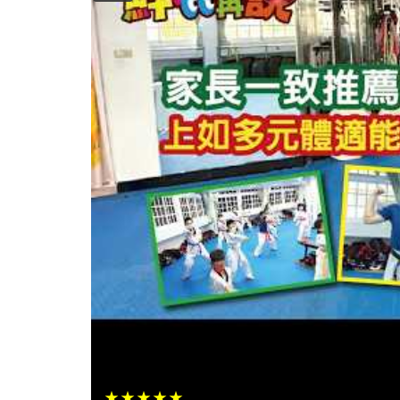
高市教育局家教中心首發表原創家
《家‧幸福城》 邀祖孫三代攜手共
Y攜手購物網、超商、連
入代碼贈優惠券
★★★★★