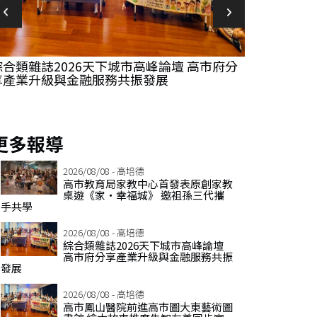
高市鳳山醫院前進高市圖大東藝術圖書館 繪
高市農業局
本故事推廣失智友善同步宣導嬰幼兒安全
為期兩天阿
更多報導
2026/08/08 - 高培德
高市教育局家教中心首發表原創家教
桌遊《家‧幸福城》 邀祖孫三代攜
手共學
2026/08/08 - 高培德
綜合類雜誌2026天下城市高峰論壇
高市府分享產業升級與金融服務共振
發展
2026/08/08 - 高培德
高市鳳山醫院前進高市圖大東藝術圖