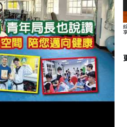
教桌遊
綜合類雜誌2026天下城市高峰論壇 高市府分
學
享產業升級與金融服務共振發展