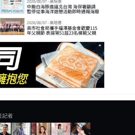
2026/08/07 - 高培德
中颱白海豚進逼北台灣 海保署籲請
暫停從事海洋遊憩活動即時通報海廢
2026/08/07 - 高培德
高市社會局攜手福澤基金會歡慶115
年父親節 表揚第51屆23名模範父親
任記者