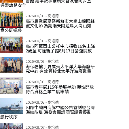
書館 繪本故事推廣失智友善同步宣
導嬰幼兒安全
2026/08/08 - 高培德
高市農業局夏祭新鮮市大崗山龍眼蜂
蜜文化節 為期兩天阿蓮區大崗山如
意公園邀參
2026/08/08 - 高培德
高市阿蓮岡山公托中心招收16名未滿
2歲童 阿蓮親子館8月17日營運開放
2026/08/08 - 高培德
海保署攜手夏威夷太平洋大學海廢研
究中心 有效管控北太平洋海廢數量
2026/08/08 - 高培德
高市青年局115年參展補助 彈性開放
符合資格企業二度申請
2026/08/08 - 高培德
因應中颱白海豚中國公告管制經台灣
海峽船隻 海委會籲請國際譴責擾亂
航行秩序
2026/08/07 - 高培德