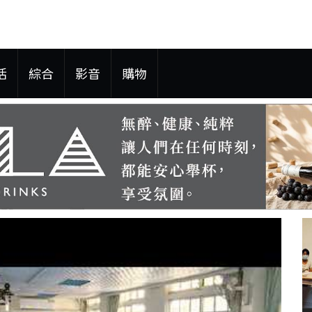
活
綜合
影音
購物