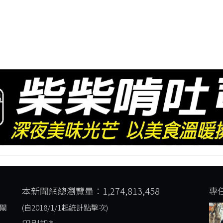
本新聞網總瀏覽量：1,274,813,458
專
關
(自2018/1/1起統計點擊次)