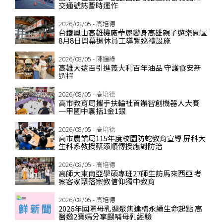
交通號誌暫時運作
2026/08/05 - 高培德
台鐵鳳山高雄機廠華麗變身高雄親子遊樂園區
8月8日開幕退休員工導覽巡禮設施
2026/08/05 - 陳遍綠
高雄大遠百引進義大利百年油品 守護食安新
選擇
2026/08/05 - 高培德
高市教育局攜手扶輪社首辦智創機器人大賽
一甲國中囊括1金1銀
2026/08/05 - 高培德
高市農業局115年度校園防蛇教育宣導 屏科大
生科系教授蔡添順傳授應對防治
2026/08/05 - 高培德
高師大東南亞學碩專班27師生訪馬來西亞 考
察客家聚落宗教信仰獨中教育
2026/08/05 - 高培德
2026年國際母乳週聚焦建構永續生命起點 高
醫邀2寶媽分享餵哺母乳經驗