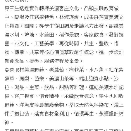
專三生透過實作轉譯美濃客庄文化，凸顯技職教育做
中、臨場及任務學特色，林淑瑛說，成果展落實美濃文
化轉譯，團隊引導學生從田調及走讀地方出發，認識美
濃水圳、埤塘、水蓮田、稻作景觀、客家飲食、發酵技
藝、茶文化、工藝美學，再從時間、共生、豐收、惜
物、傳承、共享等核心價值萃取創作概念，進一步設計
餐食飲品、擺盤、服務流程及桌景。
宴會取材美濃野蓮、老蘿蔔、梅乾菜、水八角、紅花紫
蘇草、鳳梨、芭樂、美濃山茶等，端出迎賓小點、沙
拉、湯品、主菜、飲品、甜點等料理，連結美濃水圳記
憶、客庄餐桌、惜食精神、永續飲食概念，學生也回收
野蓮、洋蔥皮等農業廢棄物，萃取天然色料染布，躍上
伴手禮包裝，落實食材全利用、循環再生、永續設計精
神。
五專餐飲廚藝科主任李柏宏說，宴會展現專三生高度投