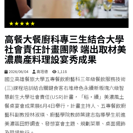
生
活
★★★★★
綜
高餐大餐廚科專三生結合大學
合
社會責任計畫團隊 端出取材美
濃農產料理設宴秀成果
影
音
2026/06/04
高培德
1,118
國立高雄餐旅大學五專餐飲廚藝科三年級餐飲服務技術
購
(三)課程培訓結合關鍵食客右堆綠色永續新粄塊六級智
物
慧創生大學社會責任(USR)計畫，「稻・續」美濃風土
餐桌宴會成果展6月4日舉行，計畫主持人、五專餐飲廚
藝科副教授林淑瑛、廚藝學院教師葉建志指導學生前進
美濃區田野調查、發想宴會主題、規劃菜單、桌面擺飾
及現場執行。