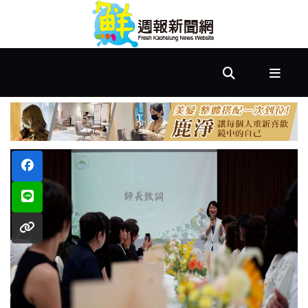
首
頁
市
政
文
教
樂
活
居
家