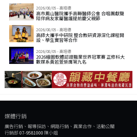
2026/08/05 - 高培德
高市鳳山醫院攜手高縣醫師公會 合唱團獻聲
陪伴病友家屬醫護提前慶父親節
2026/08/05 - 高培德
高師大攜手中研院 整合教研資源深化課程開
設、學生實習等合作
2026/08/05 - 高培德
2026繪圖軟體認證職業世界冠軍賽 正修科大
數媒系黃若萱榮膺第九名
媒體行銷
廣告行銷、報導採訪、網路行銷、異業合作、活動公關
行銷部
07-9581000
陳小姐