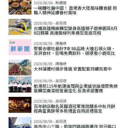
2026/08/06 - 鮮週報
一碗麵吃遍中國！ 面佬香大陸風味麵食館 用
職人精神延續眷村風味
2026/08/05 - 高培德
台鐵高雄機廠轉型變身高雄親子遊樂園區8月
8日開幕 高捷黃線列車模型首度亮相
2026/08/05 - 陳遍綠
聚餐去哪吃最好❓來 88品鍋 大嗑石頭火鍋、
澎湃食材，狂喝免費飲料、順便看小鹿斑比
2026/08/05 - 陳遍綠
大林蒲遷村穩步推進 安置配套持續完善中
2026/08/05 - 高培德
航港局115年航運倫理與企業誠信論壇聚焦綠
能轉型廉潔經營最佳化 反貪承諾響應
2026/08/05 - 高培德
百年餅店聯名蒸餾酒冠軍推微醺系中秋月餅
經典蛋黃酥等多款禮盒自用送禮皆宜
2026/08/05 - 高培德
高市中山三路、凱旋四路線路遷改 部分路口