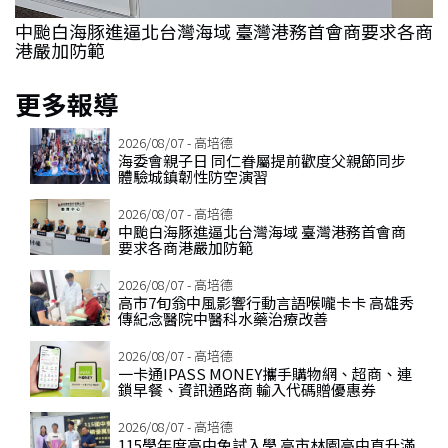
鎮
中颱白海豚進逼北台灣海域 臺灣港務首會商要求各商
港嚴加防範
更多報導
2026/08/07 - 高培德
海委會親子日 同仁眷屬提前歡度父親節同步
體驗城鎮韌性防空演習
2026/08/07 - 高培德
中颱白海豚進逼北台灣海域 臺灣港務首會商
要求各商港嚴加防範
2026/08/07 - 高培德
高市7旬翁中風影響行動言語喉嚨卡卡 高雄秀
傳紀念醫院中醫科水藥治療改善
2026/08/07 - 高培德
一卡通IPASS MONEY攜手購物網、超商、連
鎖早餐、資訊通路商 輸入代碼贈優惠券
2026/08/07 - 高培德
115學年度高中免試入學 高市林園高中直升滿