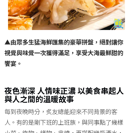
▲由眾多生猛海鮮匯集的豪華拼盤，絕對讓你
視覺與味覺一次獲得滿足，享受大海最鮮甜的
饗宴。
夜色漸深 人情味正濃 以美食串起人
與人之間的溫暖故事
每到夜晚時分，炙友總能迎來不同背景的客
人。有的是剛下班的上班族，與同事點了幾樣
小菜、炸物、烤物、串燒，再搭配幾瓶酒水，