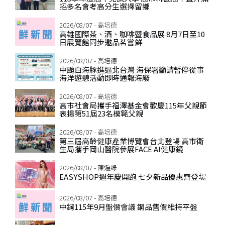
招多名會考高分生選擇留鄉
2026/08/07 - 高培德
高雄國際茶、酒、咖啡暨食品展 8月7日至10
日展覽館同步邀品茗嘗鮮
2026/08/07 - 高培德
中颱白海豚進逼北台灣 海保署籲請暫停從事
海洋遊憩活動即時通報海廢
2026/08/07 - 高培德
高市社會局攜手福澤基金會歡慶115年父親節
表揚第51屆23名模範父親
2026/08/07 - 高培德
第三屆高齡健康產業博覽會台北登場 高市衛
生局攜手岡山醫院參展FACE AI健康鏡
2026/08/07 - 陳遍綠
EASYSHOP週年慶開跑 七夕新品優惠齊登場
2026/08/07 - 高培德
中鋼115年9月盤價會議 鋼品售價維持平盤