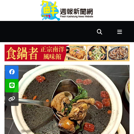
首
頁
市
政
文
教
樂
活
居
家