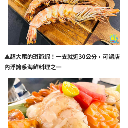
▲超大尾的斑節蝦！一支就近30公分，可謂店
內浮誇系海鮮料理之一