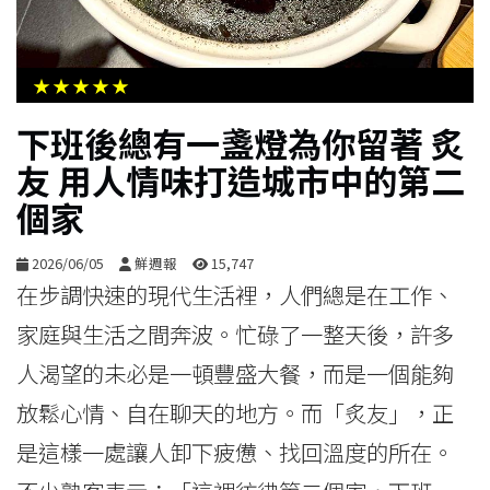
生
活
★★★★★
綜
下班後總有一盞燈為你留著 炙
合
友 用人情味打造城市中的第二
個家
影
音
2026/06/05
鮮週報
15,747
在步調快速的現代生活裡，人們總是在工作、
購
家庭與生活之間奔波。忙碌了一整天後，許多
物
人渴望的未必是一頓豐盛大餐，而是一個能夠
放鬆心情、自在聊天的地方。而「炙友」，正
是這樣一處讓人卸下疲憊、找回溫度的所在。