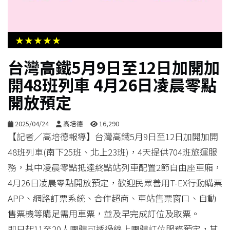
生
活
★★★★★
綜
台灣高鐵5月9日至12日加開加
合
開48班列車 4月26日凌晨零點
開放預定
影
音
2025/04/24
高培德
16,290
【記者／高培德報導】台灣高鐵5月9日至12日加開加開
購
48班列車(南下25班、北上23班)，4天提供704班旅運服
物
務，其中凌晨零點抵達終點站列車配置2節自由座車廂，
4月26日凌晨零點開放預定，歡迎民眾善用T-EX行動購票
APP、網路訂票系統、合作超商、車站售票窗口、自動
售票機等購足需用車票，並及早完成訂位及取票。
即日起11至20人團體可透過線上團體訂位服務預定，其