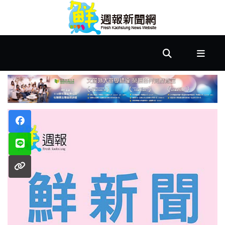
首
頁
市
政
文
教
樂
活
居
家