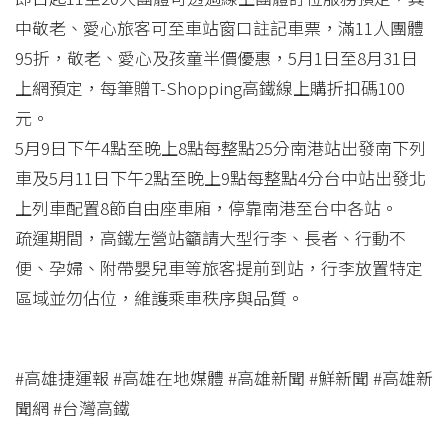
中敬老、愛心旅客可至車站窗口註記車票，滿11人團體
95折，敬老、愛心及孩童半價優惠，5月1日至8月31日
上網預定，每筆贈T-Shopping高鐵線上購折扣碼100
元。
5月9日下午4點至晚上8點每整點25分南港站出發南下列
車及5月11日下午2點至晚上9點每整點4分台中站出發北
上列車配置8節自由座車廂，停靠南港至台中各站。
疏運期間，高鐵左營站籲請大型行李、長者、行動不
便、孕婦、附帶嬰兒車等旅客提前到站，行李放置特定
區域並勿佔位，維護乘車秩序與品質。
#高雄捷運報 #高雄在地媒體 #高雄新聞 #鮮新聞 #高雄新
聞網 #台灣高鐵