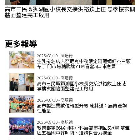
門
高市三民區獅湖國小校長交接洪裕欽上任 忠孝樓玄關
牆面整建完工啟用
更多報導
2026/08/10 - 高培德
生乳捲名店店亞尼克中秋限定阿薩姆紅茶三顆
布丁 門市焦糖脆脆YTM盲盒5口味應景
2026/08/10 - 高培德
高市三民區獅湖國小校長交接洪裕欽上任 忠
孝樓玄關牆面整建完工啟用
2026/08/10 - 高培德
高市製造業數位轉型升級 陳其邁：展傳產韌
性能量
2026/08/10 - 高培德
教育部第66屆國中小科展高市抱回5冠軍 苓雅
區五福國中許晅禎、凌靖哲合力摘金