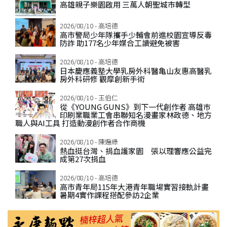
高雄親子樂園啟用 三萬人朝聖城市轉型
2026/08/10 - 高培德
高市警局少年隊攜手少輔會前進校園宣導反毒
防詐 助177名少年媒合工讀避免被害
2026/08/10 - 高培德
日本慶應義塾大學乳房外科醫亀山友惠高醫乳
房外科研修 觀摩創新手術
2026/08/10 - 王伯仁
從《YOUNG GUNS》到下一代創作者 高雄巿
印刷業職業工會串聯知名漫畫家林政德、地方
職人與AI工具 打造動漫創作者合作商機
2026/08/10 - 陳遍綠
熱血挺台灣、捐血護家園 張以理響應公益完
成第27次捐血
2026/08/10 - 高培德
高市青年局115年大港青年職場實習接軌計畫
暑期4實作課程搭配參訪2企業