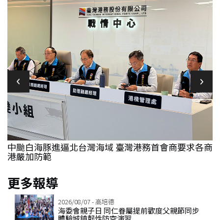
商
高市7旬翁中風影響行動言語喉嚨卡卡 高雄秀傳紀念
一
醫院中醫科水藥治療改善
更多報導
2026/08/07 - 高培德
海委會親子日 同仁眷屬提前歡度父親節同步
體驗城鎮韌性防空演習