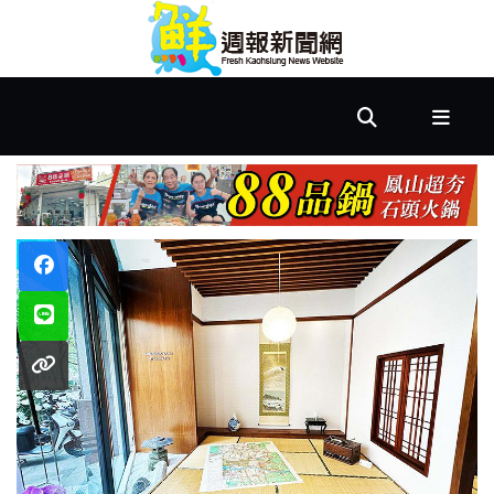
首
頁
市
政
文
教
樂
活
居
家