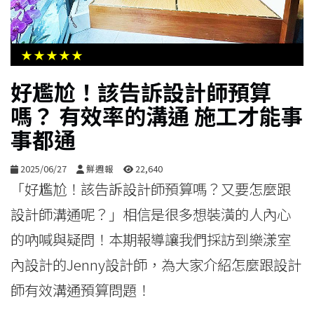
生
活
★★★★★
綜
好尷尬！該告訴設計師預算
合
嗎？ 有效率的溝通 施工才能事
事都通
影
音
2025/06/27
鮮週報
22,640
「好尷尬！該告訴設計師預算嗎？又要怎麼跟
購
設計師溝通呢？」相信是很多想裝潢的人內心
物
的吶喊與疑問！本期報導讓我們採訪到樂漾室
內設計的Jenny設計師，為大家介紹怎麼跟設計
師有效溝通預算問題！