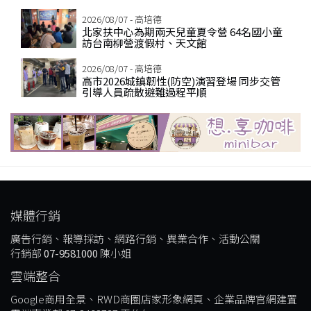
2026/08/07 - 高培德
北家扶中心為期兩天兒童夏令營 64名國小童
訪台南柳營渡假村、天文館
2026/08/07 - 高培德
高市2026城鎮韌性(防空)演習登場 同步交管
引導人員疏散避難過程平順
媒體行銷
廣告行銷、報導採訪、網路行銷、異業合作、活動公關
行銷部
07-9581000
陳小姐
雲端整合
Google商用全景、RWD商圈店家形象網頁、企業品牌官網建置