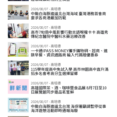
2026/08/07 - 高培德
中颱白海豚進逼北台灣海域 臺灣港務首會商
要求各商港嚴加防範
2026/08/07 - 高培德
高市7旬翁中風影響行動言語喉嚨卡卡 高雄秀
傳紀念醫院中醫科水藥治療改善
2026/08/07 - 高培德
一卡通IPASS MONEY攜手購物網、超商、連
鎖早餐、資訊通路商 輸入代碼贈優惠券
2026/08/07 - 高培德
115學年度高中免試入學 高市林園高中直升滿
招多名會考高分生選擇留鄉
2026/08/07 - 高培德
高雄國際茶、酒、咖啡暨食品展 8月7日至10
日展覽館同步邀品茗嘗鮮
2026/08/07 - 高培德
中颱白海豚進逼北台灣 海保署籲請暫停從事
海洋遊憩活動即時通報海廢