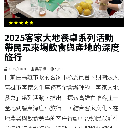
生
活
★★★★★
綜
2025客家大地餐桌系列活動
合
帶民眾來場飲食與產地的深度
旅行
影
音
2025/10/20
吳昭緣
9,800
日前由高雄市政府客家事務委員會、財團法人
購
高雄市客家文化事務基金會辦理的「客家大地
物
餐桌」系列活動，推出「探索高雄右堆客庄—
產地到餐桌深度小旅行」，結合客家文化、在
地農業與飲食美學的客庄行動，帶領民眾前往