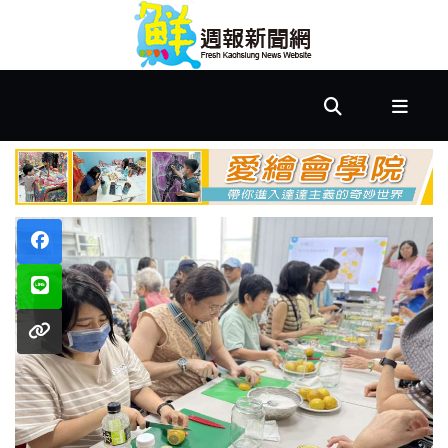
首
頁
市
政
文
教
樂
活
居
家