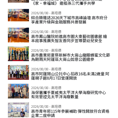
《家‧幸福城》 邀祖孫三代攜手共學
2026/08/08 - 高培德
綜合類雜誌2026天下城市高峰論壇 高市府分
享產業升級與金融服務共振發展
2026/08/08 - 高培德
高市鳳山醫院前進高市圖大東藝術圖書館 繪
本故事推廣失智友善同步宣導嬰幼兒安全
2026/08/08 - 高培德
高市農業局夏祭新鮮市大崗山龍眼蜂蜜文化節
為期兩天阿蓮區大崗山如意公園邀參
2026/08/08 - 高培德
高市阿蓮岡山公托中心招收16名未滿2歲童 阿
蓮親子館8月17日營運開放
2026/08/08 - 高培德
海保署攜手夏威夷太平洋大學海廢研究中心
有效管控北太平洋海廢數量
2026/08/08 - 高培德
高市青年局115年參展補助 彈性開放符合資格
企業二度申請