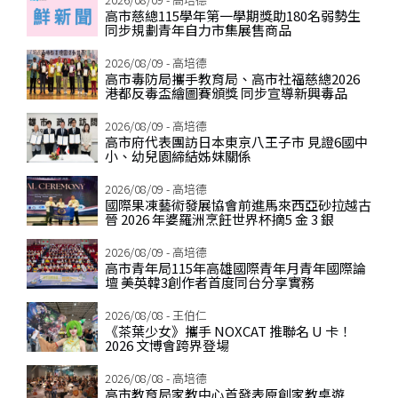
高市慈總115學年第一學期獎助180名弱勢生
同步規劃青年自力市集展售商品
2026/08/09 - 高培德
高市毒防局攜手教育局、高市社福慈總2026
港都反毒盃繪圖賽頒獎 同步宣導新興毒品
2026/08/09 - 高培德
高市府代表團訪日本東京八王子市 見證6國中
小、幼兒園締結姊妺關係
2026/08/09 - 高培德
國際果凍藝術發展協會前進馬來西亞砂拉越古
晉 2026 年婆羅洲烹飪世界杯摘5 金 3 銀
2026/08/09 - 高培德
高市青年局115年高雄國際青年月青年國際論
壇 美英韓3創作者首度同台分享實務
2026/08/08 - 王伯仁
《茶葉少女》攜手 NOXCAT 推聯名 U 卡！
2026 文博會跨界登場
2026/08/08 - 高培德
高市教育局家教中心首發表原創家教桌遊