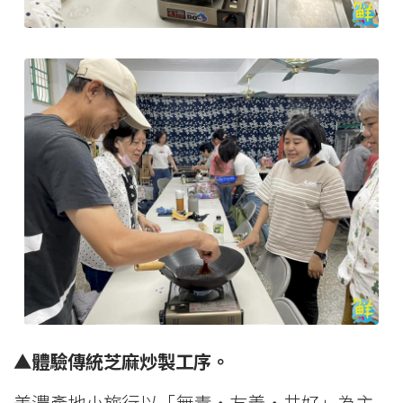
▲體驗傳統芝麻炒製工序。
美濃產地小旅行以「無毒‧友善‧共好」為主