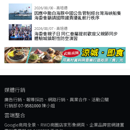
2026/08/08 - 高培德
因應中颱白海豚中國公告管制經台灣海峽船隻
海委會籲請國際譴責擾亂航行秩序
2026/08/07 - 高培德
海委會親子日 同仁眷屬提前歡度父親節同步
體驗城鎮韌性防空演習
媒體行銷
廣告行銷、報導採訪、網路行銷、異業合作、活動公關
行銷部
07-9581000
陳小姐
雲端整合
Google商用全景、RWD商圈店家形象網頁、企業品牌官網建置