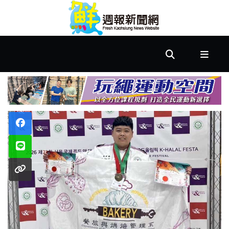
首
頁
市
政
文
教
樂
活
居
家