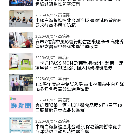
體驗城鎮韌性防空演習
2026/08/07 - 高培德
中颱白海豚進逼北台灣海域 臺灣港務首會商
要求各商港嚴加防範
2026/08/07 - 高培德
高市7旬翁中風影響行動言語喉嚨卡卡 高雄秀
傳紀念醫院中醫科水藥治療改善
2026/08/07 - 高培德
一卡通IPASS MONEY攜手購物網、超商、連
鎖早餐、資訊通路商 輸入代碼贈優惠券
2026/08/07 - 高培德
115學年度高中免試入學 高市林園高中直升滿
招多名會考高分生選擇留鄉
2026/08/07 - 高培德
高雄國際茶、酒、咖啡暨食品展 8月7日至10
日展覽館同步邀品茗嘗鮮
2026/08/07 - 高培德
中颱白海豚進逼北台灣 海保署籲請暫停從事
海洋遊憩活動即時通報海廢