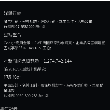
媒體行銷
廣告行銷、報導採訪、網路行銷、異業合作、活動公關
行銷部
07-9581000
陳小姐
雲端整合
Google商用全景、RWD商圈店家形象網頁、企業品牌官網建置
雲端事業部 07-3493727 王伯仁
本新聞網總瀏覽量：1,274,742,144
(自2018/1/1起統計點擊次)
印刷設計
平面設計、名片印刷、布條旗幟製作、海報型錄印刷、菜單聯
單印製
印刷部 0980-800-283 吳小姐
專任記者