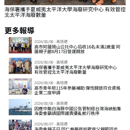
子
海保署攜手夏威夷太平洋大學海廢研究中心 有效管控
北太平洋海廢數量
更多報導
2026/08/08 - 高培德
高市阿蓮岡山公托中心招收16名未滿2歲童 阿
蓮親子館8月17日營運開放
2026/08/08 - 高培德
海保署攜手夏威夷太平洋大學海廢研究中心
有效管控北太平洋海廢數量
2026/08/08 - 高培德
高市青年局115年參展補助 彈性開放符合資格
企業二度申請
2026/08/08 - 高培德
因應中颱白海豚中國公告管制經台灣海峽船隻
海委會籲請國際譴責擾亂航行秩序
2026/08/07 - 高培德
海委會親子日 同仁眷屬提前歡度父親節同步