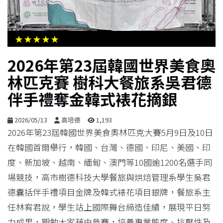
生
活
★★★★★
綜
2026年第23屆韓國世界美食奧
合
林匹克賽 樹科大餐旅系吳君德
伴手禮奪金韓式裱花摘銀
影
音
2026/05/13
高培德
1,193
2026年第23屆韓國世界美食奧林匹克大賽5月9日及10日
購
在韓國首爾舉行，韓國、台灣、德國、印尼、美國、印
物
度、新加坡、越南、緬甸、澳門等10國逾1200名選手同
場競技，高市樹德科技大學餐旅與烘焙管理系學生吳君
德囊括伴手禮項目金牌及韓式裱花項目銀牌，餐旅系主
任林宥君說，學生站上國際舞台締造佳績，展現平日努
力成果，期勉大家藉由參賽，培養專業態度、抗壓性及