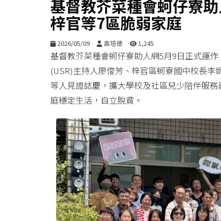
基督教芥菜種會蚵仔寮助
梓官等7區脆弱家庭
2026/05/09
高培德
1,245
基督教芥菜種會蚵仔寮助人網5月9日正式運
(USR)主持人廖俊芳、梓官區蚵寮國中校長
等人見證誌慶，擴大學校及社區兒少陪伴服務
庭穩定生活，自立脫貧。