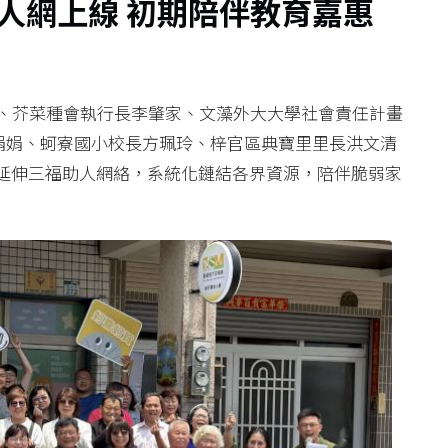
人網上線 初期陪伴教育嘉惠
作、芥菜種會執行長李肇家、文藻外大大學社會責任計畫
李娟娟、蚵寮國小校長方珮玲、梓官區典寶里里長洪文清
延伸三福助人網絡，系統化鏈結各界資源，陪伴脆弱家