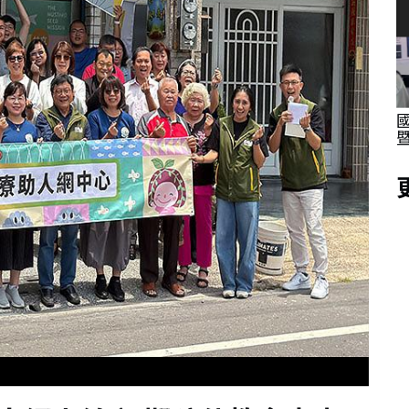
座 電商
高大科教中心首開拔花蓮縣四維高中 推為期
兩天2026科學競賽培訓營