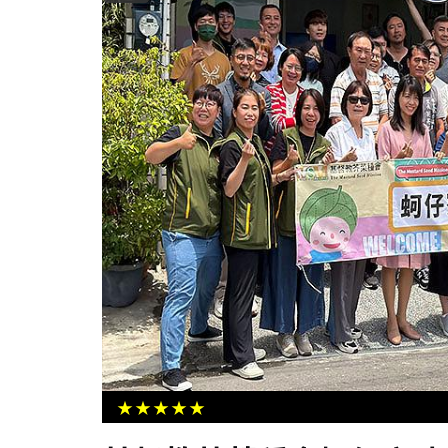
、航太認證機構推化
高市勞工局勞教生活中心職人分享講
學員喜獲證書
創辦人森田談創業破框思維
★★★★★