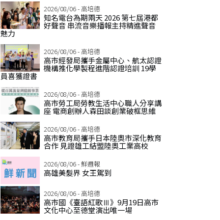
2026/08/06 - 高培德
知名電台為期兩天 2026 第七屆港都
好聲音 串流音樂播報主持精進聲音
魅力
2026/08/06 - 高培德
高市經發局攜手金屬中心、航太認證
機構推化學製程進階認證培訓 19學
員喜獲證書
2026/08/06 - 高培德
高市勞工局勞教生活中心職人分享講
座 電商創辦人森田談創業破框思維
2026/08/06 - 高培德
高市教育局攜手日本陸奧市深化教育
合作 見證雄工結盟陸奧工業高校
2026/08/06 - 鮮週報
高雄美髮界 女王駕到
2026/08/06 - 高培德
高市國《臺語紅歌Ⅲ》9月19日高市
文化中心至德堂演出唯一場