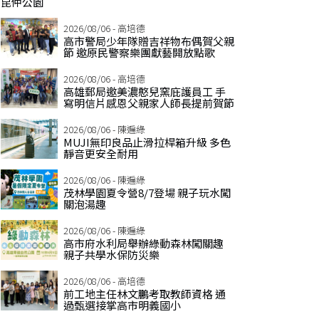
昆仲公園
2026/08/06 - 高培德
高市警局少年隊贈吉祥物布偶賀父親
節 邀原民警察樂團獻藝開放點歌
2026/08/06 - 高培德
高雄郵局邀美濃憨兒窯庇護員工 手
寫明信片感恩父親家人師長提前賀節
2026/08/06 - 陳遍綠
MUJI無印良品止滑拉桿箱升級 多色
靜音更安全耐用
2026/08/06 - 陳遍綠
茂林學園夏令營8/7登場 親子玩水闖
關泡湯趣
2026/08/06 - 陳遍綠
高市府水利局舉辦綠動森林闖關趣
親子共學水保防災樂
2026/08/06 - 高培德
前工地主任林文鵬考取教師資格 通
過甄選接掌高市明義國小