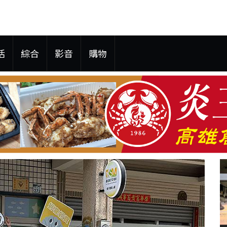
活
綜合
影音
購物