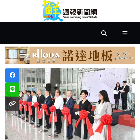
首
頁
市
政
文
教
樂
活
居
家