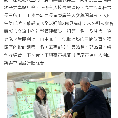
親子共享設計等，正修科大校長龔瑞璋、高市府副秘書
長王啟川、工務局副局長黃榮慶等人參與開幕式，大四
生陳廷瑜、蔡靜汶《全球運籌X遠見高雄：未來科技與智
慧城市交流中心》榮獲建築設計組第一名，吳其哲、徐
丞泓《常民劇場—自由無向，沈默場域的空間敘事》獲
頒室內設計組第一名。五專部學生吳銘豐、郭品君、盧
俐妤結合早市、黃昏市與夜市機能《時序市場》入圍建
築與空間設計類競賽。