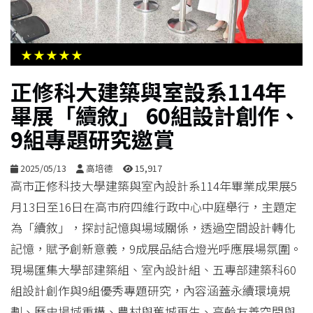
生
活
★★★★★
綜
正修科大建築與室設系114年
合
畢展「續敘」 60組設計創作、
9組專題研究邀賞
影
音
2025/05/13
高培德
15,917
高市正修科技大學建築與室內設計系114年畢業成果展5
購
月13日至16日在高市府四維行政中心中庭舉行，主題定
物
為「續敘」，探討記憶與場域關係，透過空間設計轉化
記憶，賦予創新意義，9成展品結合燈光呼應展場氛圍。
現場匯集大學部建築組、室內設計組、五專部建築科60
組設計創作與9組優秀專題研究，內容涵蓋永續環境規
劃、歷史場域重構、農村與舊城再生、高齡友善空間與