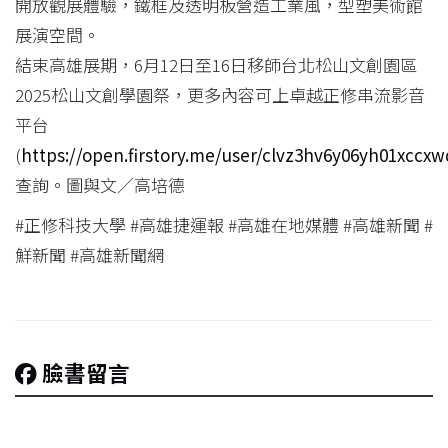
開放觀展體驗，鐵框及透明板營造工業風，型塑美術館
展演空間。
結束高雄展期，6月12日至16日移師台北松山文創園區
2025松山文創學園祭，更多內容可上卓越正修串流影音
平台
(
https://open.firstory.me/user/clvz3hv6y06yh01xccx
查詢。圖與文／高培德
#正修科技大學 #高雄捷運報 #高雄在地媒體 #高雄新聞 #
鮮新聞 #高雄新聞網
臉書留言