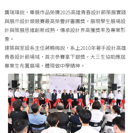
龔瑞璋說，畢展作品榮膺2025高雄青春設計節策展實踐
與展示設計類競賽最高榮譽評審團獎，展現學生展場設
計與策展思維創新成熟，傳承設計界高獲獎率及專業形
象。
建築與室設系主任蔣曉梅說，系上2010年著手設計高雄
青春設計節場域，首次參賽拿下銀獎，大三生協助應屆
畢業生布置展場，體現做中學精神。