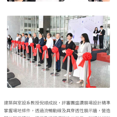
建築與室設系教授倪順成說，評審團盛讚展場設計精準
掌握場地條件，透過流暢動線及具穿透性展示牆，營造