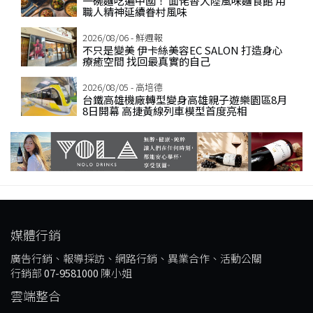
一碗麵吃遍中國！ 面佬香大陸風味麵食館 用
職人精神延續眷村風味
2026/08/06 - 鮮週報
不只是變美 伊卡絲美容EC SALON 打造身心
療癒空間 找回最真實的自己
2026/08/05 - 高培德
台鐵高雄機廠轉型變身高雄親子遊樂園區8月
8日開幕 高捷黃線列車模型首度亮相
媒體行銷
廣告行銷、報導採訪、網路行銷、異業合作、活動公關
行銷部
07-9581000
陳小姐
雲端整合