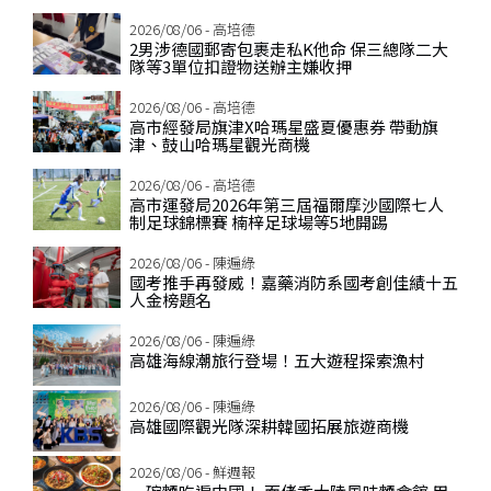
2026/08/06 - 高培德
2男涉德國郵寄包裹走私K他命 保三總隊二大
隊等3單位扣證物送辦主嫌收押
2026/08/06 - 高培德
高市經發局旗津X哈瑪星盛夏優惠券 帶動旗
津、鼓山哈瑪星觀光商機
2026/08/06 - 高培德
高市運發局2026年第三屆福爾摩沙國際七人
制足球錦標賽 楠梓足球場等5地開踢
2026/08/06 - 陳遍綠
國考推手再發威！嘉藥消防系國考創佳績十五
人金榜題名
2026/08/06 - 陳遍綠
高雄海線潮旅行登場！五大遊程探索漁村
2026/08/06 - 陳遍綠
高雄國際觀光隊深耕韓國拓展旅遊商機
2026/08/06 - 鮮週報