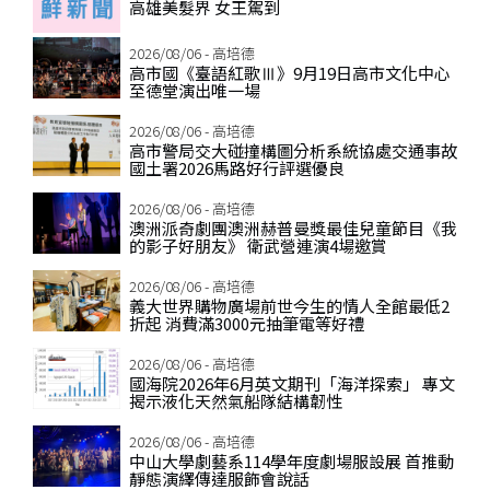
高雄美髮界 女王駕到
2026/08/06 - 高培德
高市國《臺語紅歌Ⅲ》9月19日高市文化中心
至德堂演出唯一場
2026/08/06 - 高培德
高市警局交大碰撞構圖分析系統協處交通事故
國土署2026馬路好行評選優良
2026/08/06 - 高培德
澳洲派奇劇團澳洲赫普曼獎最佳兒童節目《我
的影子好朋友》 衛武營連演4場邀賞
2026/08/06 - 高培德
義大世界購物廣場前世今生的情人全館最低2
折起 消費滿3000元抽筆電等好禮
2026/08/06 - 高培德
國海院2026年6月英文期刊「海洋探索」 專文
揭示液化天然氣船隊結構韌性
2026/08/06 - 高培德
中山大學劇藝系114學年度劇場服設展 首推動
靜態演繹傳達服飾會說話