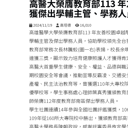
高醫大榮膺教育部113 
獲傑出學輔主管、學務人
2024/11/19
高培德
16,010
高雄醫學大學榮膺教育部113 年友善校園卓
學輔主管及傑出學務人員，協助學校領先全台
教育部常務次長林騰蛟(圖一右)表揚，校長余
連獲三獎，顯示致力培育健康照護人才獲得肯
高醫大首重學生健康、安全、權益、品德與職
期校園安全等會議，推動宣導反霸凌、交通安
產權、民主法治教育等，曾獲選110年大專校
優學校等，學生事務處心理師葉真秀獲頒教育部
師榮膺112年度教育部南區傑出學務人員。
學生社團連續14年參與全國社團評鑑獲獎，1
109年從160所大專院校中勝出，獲頒教育
高醫大學務長陳朝政說，感謝評審委員肯定學