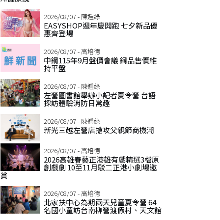
2026/08/07 - 陳遍綠
EASYSHOP週年慶開跑 七夕新品優
惠齊登場
2026/08/07 - 高培德
中鋼115年9月盤價會議 鋼品售價維
持平盤
2026/08/07 - 陳遍綠
左營圖書館舉辦小記者夏令營 台語
採訪體驗消防日常趣
2026/08/07 - 陳遍綠
新光三越左營店搶攻父親節商機潮
2026/08/07 - 高培德
2026高雄春藝正港雄有戲精選3檔原
創戲劇 10至11月駁二正港小劇場邀
賞
2026/08/07 - 高培德
北家扶中心為期兩天兒童夏令營 64
名國小童訪台南柳營渡假村、天文館