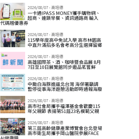
2026/08/07 - 高培德
一卡通IPASS MONEY攜手購物網、
超商、連鎖早餐、資訊通路商 輸入
代碼贈優惠券
2026/08/07 - 高培德
115學年度高中免試入學 高市林園高
中直升滿招多名會考高分生選擇留鄉
2026/08/07 - 高培德
高雄國際茶、酒、咖啡暨食品展 8月
7日至10日展覽館同步邀品茗嘗鮮
2026/08/07 - 高培德
中颱白海豚進逼北台灣 海保署籲請
暫停從事海洋遊憩活動即時通報海廢
2026/08/07 - 高培德
高市社會局攜手福澤基金會歡慶115
年父親節 表揚第51屆23名模範父親
2026/08/07 - 高培德
第三屆高齡健康產業博覽會台北登場
高市衛生局攜手岡山醫院參展FACE
AI健康鏡