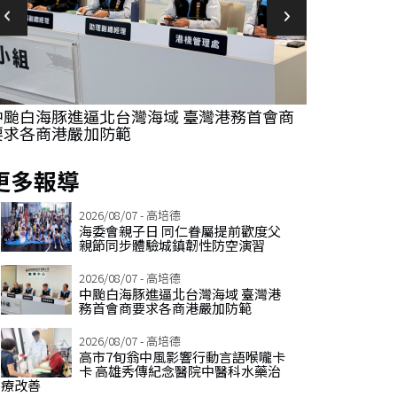
中颱白海豚進逼北台灣海域 臺灣港務首會商
高市7旬翁中
要求各商港嚴加防範
傳紀念醫院
更多報導
2026/08/07 - 高培德
海委會親子日 同仁眷屬提前歡度父
親節同步體驗城鎮韌性防空演習
2026/08/07 - 高培德
中颱白海豚進逼北台灣海域 臺灣港
務首會商要求各商港嚴加防範
2026/08/07 - 高培德
高市7旬翁中風影響行動言語喉嚨卡
卡 高雄秀傳紀念醫院中醫科水藥治
療改善