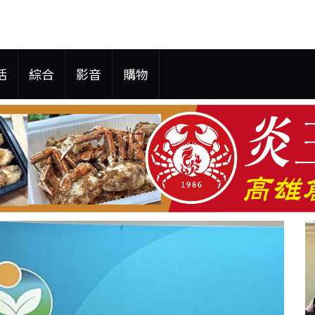
活
綜合
影音
購物