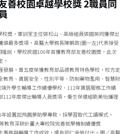
年友善校園卓越學校獎 2職員同
員
越學校獎，軍訓室主任張松山、高級組員張國英同獲傑出
獲頒最多獎項，高醫大學務長陳朝政(圖一左)代表接受
明隆說，學校民國100年首獲教育部友善校園獎，此次
定，
涯發展，曾五度榮獲教育部品德教育特色學校，校方定
全教育、賃居安全、性別平等、防制藥物濫用、智慧財
院境外學生輔導工作績優學校、112年賃居服務工作績
112年度傑出輔導人員獎項，衛生保健組劉美怡護理
06年設置起飛圓夢助學專款，採學習取代工讀模式，
部高等教育深耕計畫大專校院完善就學機制績優獎
生事務與輔導工作成效，還有同仁辛勞付出。圖／高醫