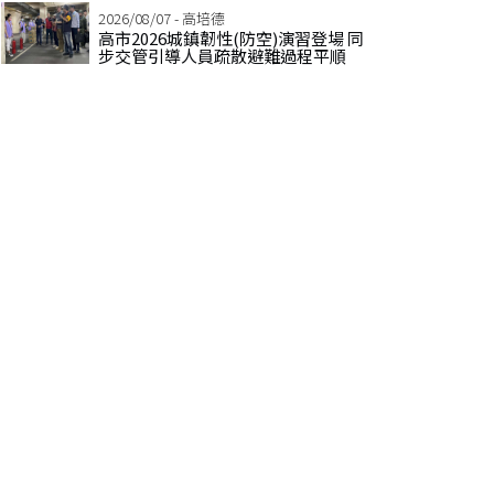
2026/08/07 - 高培德
高市2026城鎮韌性(防空)演習登場 同
步交管引導人員疏散避難過程平順