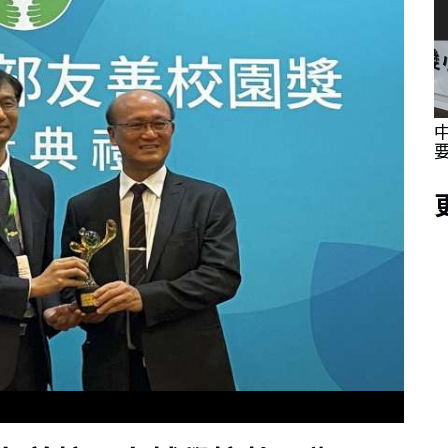
採訪體驗
海委會親子日 同仁眷屬提前歡度父親節同步
體驗城鎮韌性防空演習