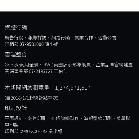
媒體行銷
廣告行銷、報導採訪、網路行銷、異業合作、活動公關
行銷部
07-9581000
陳小姐
雲端整合
Google商用全景、RWD商圈店家形象網頁、企業品牌官網建置
雲端事業部 07-3493727 王伯仁
本新聞網總瀏覽量：1,274,571,817
(自2018/1/1起統計點擊次)
印刷設計
平面設計、名片印刷、布條旗幟製作、海報型錄印刷、菜單聯
單印製
印刷部 0980-800-283 吳小姐