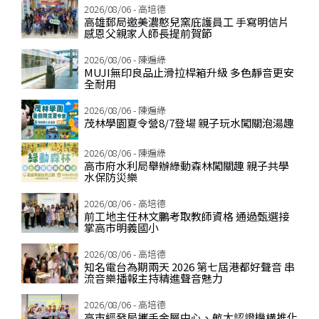
2026/08/06 - 高培德
高雄郵局邀美濃憨兒窯庇護員工 手寫明信片
感恩父親家人師長提前賀節
2026/08/06 - 陳遍綠
MUJI無印良品止滑拉桿箱升級 多色靜音更安
全耐用
2026/08/06 - 陳遍綠
茂林學園夏令營8/7登場 親子玩水闖關泡湯趣
2026/08/06 - 陳遍綠
高市府水利局舉辦綠動森林闖關趣 親子共學
水保防災樂
2026/08/06 - 高培德
前工地主任林文鵬考取教師資格 通過甄選接
掌高市明義國小
2026/08/06 - 高培德
知名電台為期兩天 2026 第七屆港都好聲音 串
流音樂播報主持精進聲音魅力
2026/08/06 - 高培德
高市經發局攜手金屬中心、航太認證機構推化