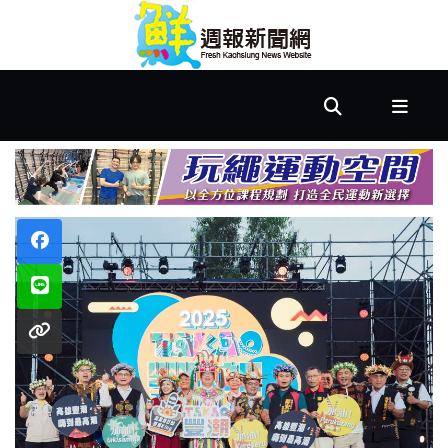
首
頁
市
政
文
教
樂
活
居
家