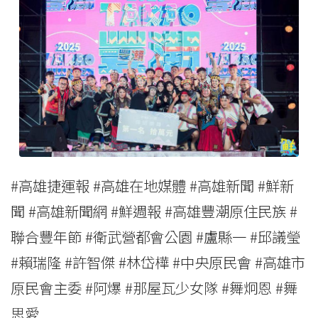
#高雄捷運報 #高雄在地媒體 #高雄新聞 #鮮新
聞 #高雄新聞網 #鮮週報 #高雄豐潮原住民族 #
聯合豐年節 #衛武營都會公園 #盧縣一 #邱議瑩
#賴瑞隆 #許智傑 #林岱樺 #中央原民會 #高雄市
原民會主委 #阿爆 #那屋瓦少女隊 #舞炯恩 #舞
思愛