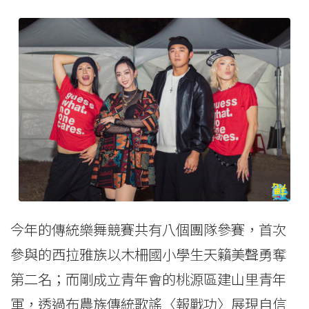
今年的傳統樂舞競賽共有八個團隊參賽，首次
參與的西拉雅族以木柵國小學生天籟美聲勇奪
第二名；而剛成立青年會的桃源區建山里青年
軍，透過布農族傳統歌謠〈報戰功〉展現自信