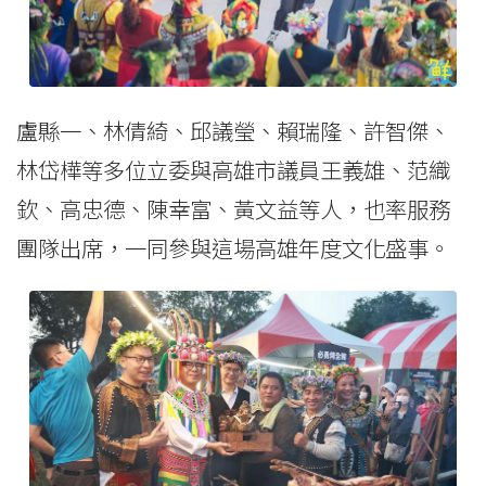
盧縣一、林倩綺、邱議瑩、賴瑞隆、許智傑、
林岱樺等多位立委與高雄市議員王義雄、范織
欽、高忠德、陳幸富、黃文益等人，也率服務
團隊出席，一同參與這場高雄年度文化盛事。