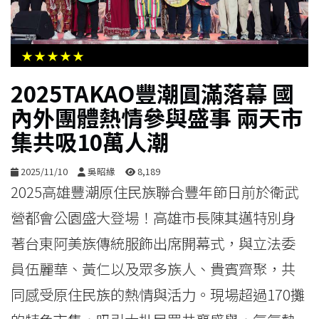
生
活
★★★★★
綜
2025TAKAO豐潮圓滿落幕 國
合
內外團體熱情參與盛事 兩天市
集共吸10萬人潮
影
音
2025/11/10
吳昭緣
8,189
2025高雄豐潮原住民族聯合豐年節日前於衛武
購
營都會公園盛大登場！高雄市長陳其邁特別身
物
著台東阿美族傳統服飾出席開幕式，與立法委
員伍麗華、黃仁以及眾多族人、貴賓齊聚，共
同感受原住民族的熱情與活力。現場超過170攤