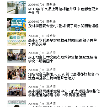
2026/08/06 - 陳遍綠
MUJI無印良品止滑拉桿箱升級 多色靜音更安
全耐用
2026/08/06 - 陳遍綠
茂林學園夏令營8/7登場 親子玩水闖關泡湯趣
2026/08/06 - 陳遍綠
高市府水利局舉辦綠動森林闖關趣 親子共學
水保防災樂
2026/08/06 - 高培德
前工地主任林文鵬考取教師資格 通過甄選接
掌高市明義國小
2026/08/06 - 高培德
知名電台為期兩天 2026 第七屆港都好聲音 串
流音樂播報主持精進聲音魅力
2026/08/06 - 高培德
高市經發局攜手金屬中心、航太認證機構推化
學製程進階認證培訓 19學員喜獲證書
2026/08/06 - 高培德