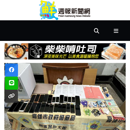
首
頁
市
政
文
教
樂
活
居
家