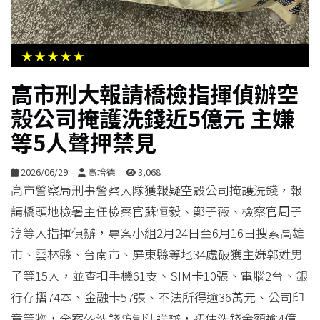
生
活
★★★★★
綜
高市刑大報請橋檢指揮偵辦空
合
殼公司掩護洗錢近5億元 主嫌
等5人聲押禁見
影
音
2026/06/29
高培德
3,068
高市警察局刑事警察大隊獲報疑空殼公司掩護洗錢，報
購
請橋頭地檢署主任檢察官蘇恒毅、鄭子薇、檢察官周子
物
淳等人指揮偵辦，專案小組2月24日至6月16日搜索高雄
市、雲林縣、台南市、屏東縣等地34處破獲主嫌郭姓男
子等15人，並查扣手機61支、SIM卡10張、電腦2台、銀
行存摺74本、金融卡57張、不法所得逾36萬元、公司印
章等物，全案依洗錢防制法送辦，初估洗錢金額逾4億