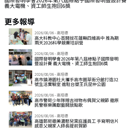
國際發明學會2026年第八屆綠點子國際發明暨設計賽
義大電機、資工師生抱回6獎
更多報導
2026/08/06 - 高培德
高大科教中心首開拔花蓮縣四維高中 推為期
兩天2026科學競賽培訓營
2026/08/06 - 高培德
國際發明學會2026年第八屆綠點子國際發明
暨設計賽 義大電機、資工師生抱回6獎
2026/08/06 - 高培德
高市鎮港園社大攜手高市圖草衙分館打造32
號生活實驗室 進駐台塑王氏昆仲公園
2026/08/06 - 高培德
高市警局少年隊贈吉祥物布偶賀父親節 邀原
民警察樂團獻藝開放點歌
2026/08/06 - 高培德
高雄郵局邀美濃憨兒窯庇護員工 手寫明信片
感恩父親家人師長提前賀節