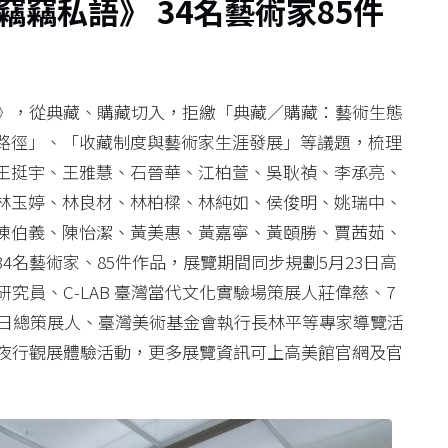
竊私語》 34名藝術家85件
語》，從典藏、購藏切入，拒繳「典藏／購藏：藝術生態
路徑」、「收藏制度與藝術家生涯發展」等議題，梳理
王挺宇、王雅慧、石晉華、江柏萱、吳耿禎、李承亮、
林玉婷、林良材、林柏樑、林純如、侯俊明、姚瑞中、
陳伯義、陳怡潔、黃美惠、黃嘉寧、黃頤勝、賈茜茹、
4名藝術家、85件作品，展覽期間同步規劃5月23日高
究員、C-LAB 臺灣當代文化實驗場策展人莊偉慈、7
2日總策展人、臺灣美術基金會執行長林平等專家導覽活
館夜行觀展體驗活動，更多展覽資訊可上高美館官網及官