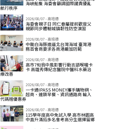
海峽船隻 海委會籲請國際譴責擾亂
航行秩序
2026/08/07 - 高培德
海委會親子日 同仁眷屬提前歡度父
親節同步體驗城鎮韌性防空演習
2026/08/07 - 高培德
中颱白海豚進逼北台灣海域 臺灣港
務首會商要求各商港嚴加防範
2026/08/07 - 高培德
高市7旬翁中風影響行動言語喉嚨卡
卡 高雄秀傳紀念醫院中醫科水藥治
療改善
2026/08/07 - 高培德
一卡通IPASS MONEY攜手購物網、
超商、連鎖早餐、資訊通路商 輸入
代碼贈優惠券
2026/08/07 - 高培德
115學年度高中免試入學 高市林園高
中直升滿招多名會考高分生選擇留鄉