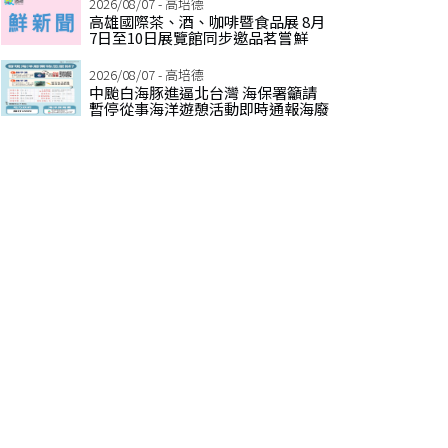
2026/08/07 - 高培德
高雄國際茶、酒、咖啡暨食品展 8月
7日至10日展覽館同步邀品茗嘗鮮
2026/08/07 - 高培德
中颱白海豚進逼北台灣 海保署籲請
暫停從事海洋遊憩活動即時通報海廢