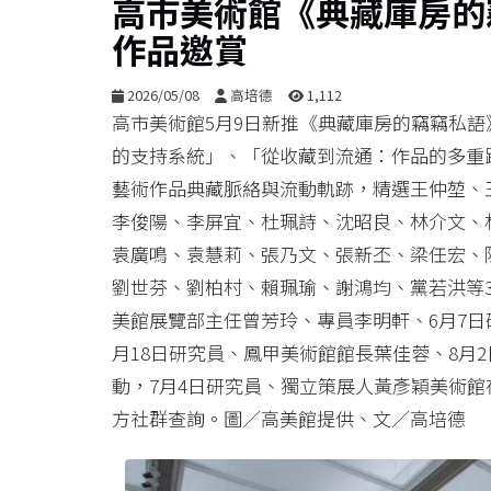
高市美術館《典藏庫房的竊
作品邀賞
2026/05/08
高培德
1,112
高市美術館5月9日新推《典藏庫房的竊竊私
的支持系統」、「從收藏到流通：作品的多重
藝術作品典藏脈絡與流動軌跡，精選王仲堃、
李俊陽、李屏宜、杜珮詩、沈昭良、林介文、
袁廣鳴、袁慧莉、張乃文、張新丕、梁任宏、
劉世芬、劉柏村、賴珮瑜、謝鴻均、黨若洪等3
美館展覽部主任曾芳玲、專員李明軒、6月7日研
月18日研究員、鳳甲美術館館長葉佳蓉、8月
動，7月4日研究員、獨立策展人黃彥穎美術
方社群查詢。圖／高美館提供、文／高培德