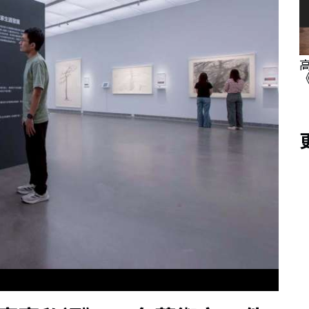
卡 高雄秀
《茶葉少女》攜手 NOXCAT 推聯名 U 卡！
2026 文博會跨界登場