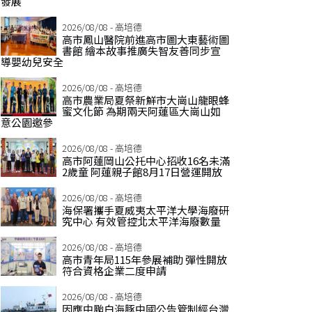
發展
2026/08/08 - 高培德
高市鳳山醫院前進高市圖大東藝術圖
書館 繪本故事推廣失智友善同步宣
導嬰幼兒安全
2026/08/08 - 高培德
高市農業局夏祭新鮮市大崗山龍眼蜂
蜜文化節 為期兩天阿蓮區大崗山如
意公園邀參
2026/08/08 - 高培德
高市阿蓮岡山公托中心招收16名未滿
2歲童 阿蓮親子館8月17日營運開放
2026/08/08 - 高培德
海保署攜手夏威夷太平洋大學海廢研
究中心 有效管控北太平洋海廢數量
2026/08/08 - 高培德
高市青年局115年參展補助 彈性開放
符合資格企業二度申請
2026/08/08 - 高培德
因應中颱白海豚中國公告管制經台灣