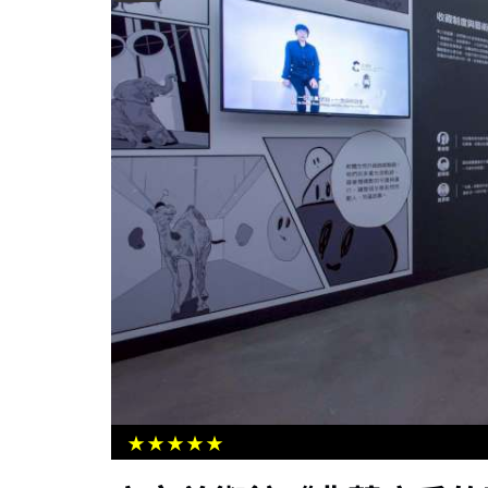
域 臺灣港務首會商
高市7旬翁中風影響行動言語喉嚨卡
傳紀念醫院中醫科水藥治療改善
★★★★★