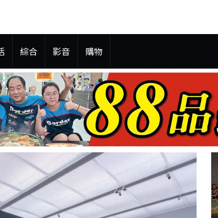
活
綜合
影音
購物