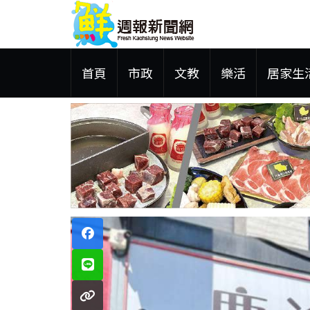
首頁
市政
文教
樂活
居家生
 鋼品售價維持平盤