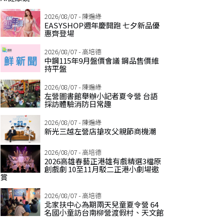
2026/08/07 - 陳遍綠
EASYSHOP週年慶開跑 七夕新品優
惠齊登場
2026/08/07 - 高培德
中鋼115年9月盤價會議 鋼品售價維
持平盤
2026/08/07 - 陳遍綠
左營圖書館舉辦小記者夏令營 台語
採訪體驗消防日常趣
2026/08/07 - 陳遍綠
新光三越左營店搶攻父親節商機潮
2026/08/07 - 高培德
2026高雄春藝正港雄有戲精選3檔原
創戲劇 10至11月駁二正港小劇場邀
賞
2026/08/07 - 高培德
北家扶中心為期兩天兒童夏令營 64
名國小童訪台南柳營渡假村、天文館