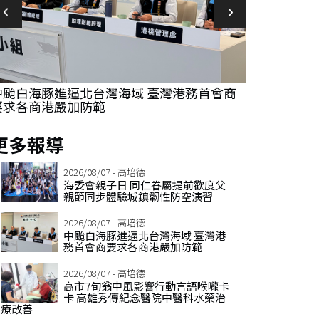
中颱白海豚進逼北台灣海域 臺灣港務首會商
高市7旬翁中
要求各商港嚴加防範
傳紀念醫院
更多報導
2026/08/07 - 高培德
海委會親子日 同仁眷屬提前歡度父
親節同步體驗城鎮韌性防空演習
2026/08/07 - 高培德
中颱白海豚進逼北台灣海域 臺灣港
務首會商要求各商港嚴加防範
2026/08/07 - 高培德
高市7旬翁中風影響行動言語喉嚨卡
卡 高雄秀傳紀念醫院中醫科水藥治
療改善