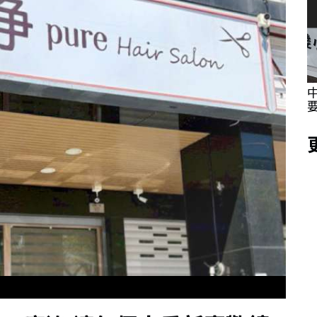
採訪體驗
海委會親子日 同仁眷屬提前歡度父親節同步
體驗城鎮韌性防空演習