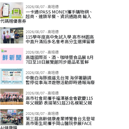
2026/08/07 - 高培德
一卡通IPASS MONEY攜手購物網、
超商、連鎖早餐、資訊通路商 輸入
代碼贈優惠券
2026/08/07 - 高培德
115學年度高中免試入學 高市林園高
中直升滿招多名會考高分生選擇留鄉
2026/08/07 - 高培德
高雄國際茶、酒、咖啡暨食品展 8月
7日至10日展覽館同步邀品茗嘗鮮
2026/08/07 - 高培德
中颱白海豚進逼北台灣 海保署籲請
暫停從事海洋遊憩活動即時通報海廢
2026/08/07 - 高培德
高市社會局攜手福澤基金會歡慶115
年父親節 表揚第51屆23名模範父親
2026/08/07 - 高培德
第三屆高齡健康產業博覽會台北登場
高市衛生局攜手岡山醫院參展FACE
AI健康鏡