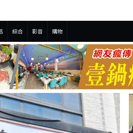
活
綜合
影音
購物