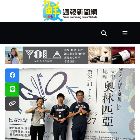
首
頁
市
政
文
教
樂
活
居
家