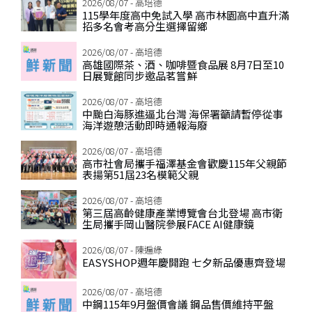
2026/08/07 - 高培德
115學年度高中免試入學 高市林園高中直升滿
招多名會考高分生選擇留鄉
2026/08/07 - 高培德
高雄國際茶、酒、咖啡暨食品展 8月7日至10
日展覽館同步邀品茗嘗鮮
2026/08/07 - 高培德
中颱白海豚進逼北台灣 海保署籲請暫停從事
海洋遊憩活動即時通報海廢
2026/08/07 - 高培德
高市社會局攜手福澤基金會歡慶115年父親節
表揚第51屆23名模範父親
2026/08/07 - 高培德
第三屆高齡健康產業博覽會台北登場 高市衛
生局攜手岡山醫院參展FACE AI健康鏡
2026/08/07 - 陳遍綠
EASYSHOP週年慶開跑 七夕新品優惠齊登場
2026/08/07 - 高培德
中鋼115年9月盤價會議 鋼品售價維持平盤