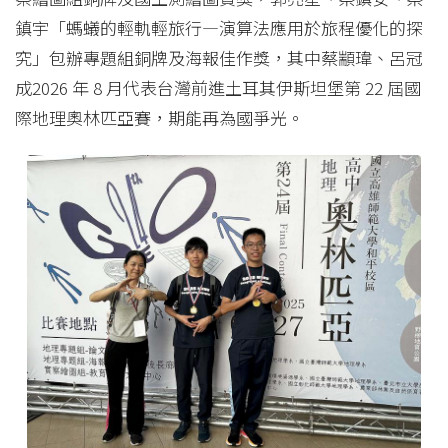
鎮宇「螞蟻的輕軌輕旅行—演算法應用於旅程優化的探
究」包辦專題組銅牌及海報佳作獎，其中蔡顓瑋、呂冠
成2026 年 8 月代表台灣前進土耳其伊斯坦堡第 22 屆國
際地理奧林匹亞賽，期能再為國爭光。