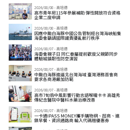
2026/08/08 - 高培德
高市青年局115年參展補助 彈性開放符合資格
企業二度申請
2026/08/08 - 高培德
因應中颱白海豚中國公告管制經台灣海峽船隻
海委會籲請國際譴責擾亂航行秩序
2026/08/07 - 高培德
海委會親子日 同仁眷屬提前歡度父親節同步
體驗城鎮韌性防空演習
2026/08/07 - 高培德
中颱白海豚進逼北台灣海域 臺灣港務首會商
要求各商港嚴加防範
2026/08/07 - 高培德
高市7旬翁中風影響行動言語喉嚨卡卡 高雄秀
傳紀念醫院中醫科水藥治療改善
2026/08/07 - 高培德
一卡通IPASS MONEY攜手購物網、超商、連
鎖早餐、資訊通路商 輸入代碼贈優惠券