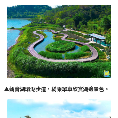
▲觀音湖環湖步道，騎乘單車欣賞湖邊景色。