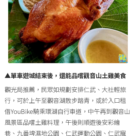
▲單車遊城結束後，還能品嚐觀音山土雞美食
觀光局推薦，民眾如規劃安排仁武、大社輕旅
行，可於上午至觀音湖散步踏青，或於入口租
借YouBike騎乘環湖自行車道，中午再到觀音山
風景區品嚐土雞料理，午後則順遊後安彩繪
巷、九番埤濕地公園、仁武運動公園、仁武寵