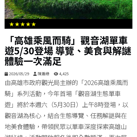
生
活
★★★★★
綜
「高雄乘風而騎」觀音湖單車
合
遊5/30登場 導覽、美食與解謎
體驗一次滿足
影
音
2026/05/29
陳遍綠
4,425
由高雄市政府觀光局主辦的「2026高雄乘風而
購
騎」系列活動，今年首場「觀音湖生態單車
物
遊」將於本週六（5月30日）上午8時登場，以
觀音湖為核心，結合生態導覽、任務解謎與在
地美食體驗，帶領民眾以單車深度探索高雄山