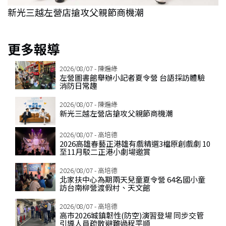
常
新光三越左營店搶攻父親節商機潮
2
更多報導
2026/08/07 - 陳遍綠
左營圖書館舉辦小記者夏令營 台語採訪體驗
消防日常趣
2026/08/07 - 陳遍綠
新光三越左營店搶攻父親節商機潮
2026/08/07 - 高培德
2026高雄春藝正港雄有戲精選3檔原創戲劇 10
至11月駁二正港小劇場邀賞
2026/08/07 - 高培德
北家扶中心為期兩天兒童夏令營 64名國小童
訪台南柳營渡假村、天文館
2026/08/07 - 高培德
高市2026城鎮韌性(防空)演習登場 同步交管
引導人員疏散避難過程平順