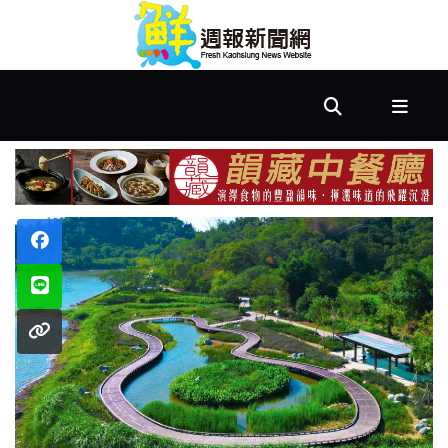
首
頁
市
政
文
教
樂
活
居
家