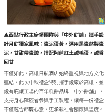
▲西點行政主廚領團隊與「中外餅舖」攜手設
計月餅獨家風味：棗泥蛋黃，選用黑棗熬製棗
泥，甘甜帶棗酸，搭配阿蓮紅土鹹鴨蛋，鹹香
回甘
不僅如此，高雄日航酒店始終重視與地方文化
連結，此次中秋禮盒特別攜手設廠於高雄、並
設有庇護工場的百年糕餅品牌「中外餅舖」，
支持身心障礙者參與手工製程，讓每一份禮盒
不僅蘊含節慶心意，更承載社會關懷與溫度。