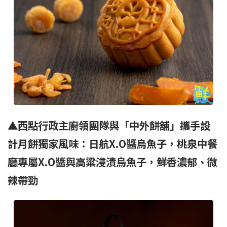
▲西點行政主廚領團隊與「中外餅舖」攜手設
計月餅獨家風味：日航X.O醬烏魚子，桃泉中餐
廳專屬X.O醬與高粱浸漬烏魚子，鮮香濃郁、微
辣帶勁