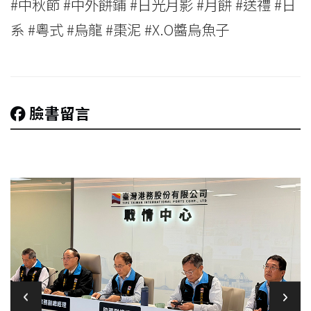
#中秋節 #中外餅鋪 #日光月影 #月餅 #送禮 #日
系 #粵式 #烏龍 #棗泥 #X.O醬烏魚子
臉書留言