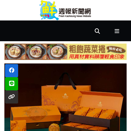
首
頁
市
政
文
教
樂
活
居
家