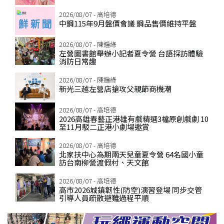
2026/08/07 - 高培德
中鋼115年9月盤價會議 鋼品售價維持平盤
2026/08/07 - 陳遍綠
左營圖書館舉辦小記者夏令營 台語採訪體驗
消防日常趣
2026/08/07 - 陳遍綠
新光三越左營店搶攻父親節商機潮
2026/08/07 - 高培德
2026高雄春藝正港雄有戲精選3檔原創戲劇 10
至11月駁二正港小劇場邀賞
2026/08/07 - 高培德
北家扶中心為期兩天兒童夏令營 64名國小童
訪台南柳營渡假村、天文館
2026/08/07 - 高培德
高市2026城鎮韌性(防空)演習登場 同步交管
引導人員疏散避難過程平順