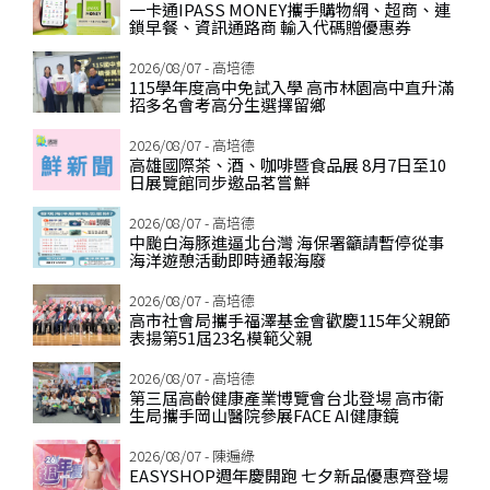
一卡通IPASS MONEY攜手購物網、超商、連
鎖早餐、資訊通路商 輸入代碼贈優惠券
2026/08/07 - 高培德
115學年度高中免試入學 高市林園高中直升滿
招多名會考高分生選擇留鄉
2026/08/07 - 高培德
高雄國際茶、酒、咖啡暨食品展 8月7日至10
日展覽館同步邀品茗嘗鮮
2026/08/07 - 高培德
中颱白海豚進逼北台灣 海保署籲請暫停從事
海洋遊憩活動即時通報海廢
2026/08/07 - 高培德
高市社會局攜手福澤基金會歡慶115年父親節
表揚第51屆23名模範父親
2026/08/07 - 高培德
第三屆高齡健康產業博覽會台北登場 高市衛
生局攜手岡山醫院參展FACE AI健康鏡
2026/08/07 - 陳遍綠
EASYSHOP週年慶開跑 七夕新品優惠齊登場