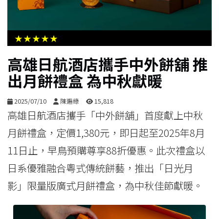
生
活
★★★★★
綜
高雄日航酒店攜手中外餅舖 推
合
出月餅禮盒 為中秋獻暖
影
2025/07/10
陳遍綠
15,818
音
高雄日航酒店攜手「中外餅舖」首度獻上中秋
月餅禮盒，定價1,380元，即日起至2025年8月
購
11日止，早鳥預購尊享88折優惠。此次禮盒以
物
日系優雅融合粵式傳統餅藝，推出「日光月
影」限量版廣式月餅禮盒，為中秋佳節獻暖。