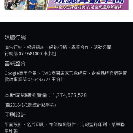
媒體行銷
廣告行銷、報導採訪、網路行銷、異業合作、活動公關
行銷部
07-9581000
陳小姐
雲端整合
Google商用全景、RWD商圈店家形象網頁、企業品牌官網建置
雲端事業部 07-3493727 王伯仁
本新聞網總瀏覽量：1,274,678,528
(自2018/1/1起統計點擊次)
印刷設計
平面設計、名片印刷、布條旗幟製作、海報型錄印刷、菜單聯
單印製