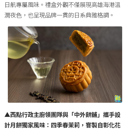
日航專屬風味。禮盒外觀不僅展現高雄海港溫
潤夜色，也呈現品牌一貫的日系典雅格調。
▲西點行政主廚領團隊與「中外餅舖」攜手設
計月餅獨家風味：四季春茉莉，窨製自彰化花