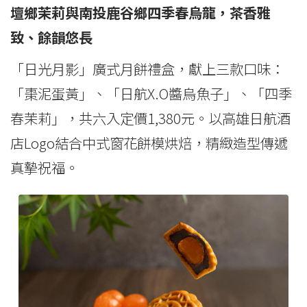
壇鄉茉莉與南投鹿谷鄉四季春烏龍，茶香雅
致、餘韻悠長
「日光月影」廣式月餅禮盒，獻上三款口味：
「棗泥蛋黃」、「日航X.O醬烏魚子」、「四季
春茉莉」，共六入定價1,380元。以高雄日航酒
店Logo結合中式窗花餅模烘焙，精緻造型傳遞
真摯祝福。