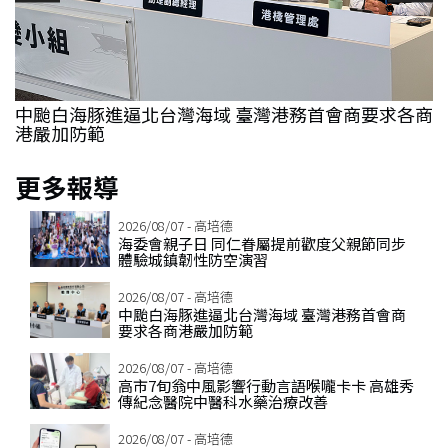
鎮
中颱白海豚進逼北台灣海域 臺灣港務首會商要求各商
港嚴加防範
更多報導
2026/08/07 - 高培德
海委會親子日 同仁眷屬提前歡度父親節同步
體驗城鎮韌性防空演習
2026/08/07 - 高培德
中颱白海豚進逼北台灣海域 臺灣港務首會商
要求各商港嚴加防範
2026/08/07 - 高培德
高市7旬翁中風影響行動言語喉嚨卡卡 高雄秀
傳紀念醫院中醫科水藥治療改善
2026/08/07 - 高培德