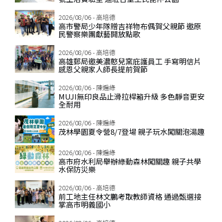
2026/08/06 - 高培德
高市警局少年隊贈吉祥物布偶賀父親節 邀原
民警察樂團獻藝開放點歌
2026/08/06 - 高培德
高雄郵局邀美濃憨兒窯庇護員工 手寫明信片
感恩父親家人師長提前賀節
2026/08/06 - 陳遍綠
MUJI無印良品止滑拉桿箱升級 多色靜音更安
全耐用
2026/08/06 - 陳遍綠
茂林學園夏令營8/7登場 親子玩水闖關泡湯趣
2026/08/06 - 陳遍綠
高市府水利局舉辦綠動森林闖關趣 親子共學
水保防災樂
2026/08/06 - 高培德
前工地主任林文鵬考取教師資格 通過甄選接
掌高市明義國小