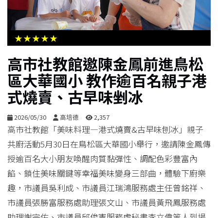
生
活
★★★★★
綜
高市社教館邀陳金鳳前進鳥松
合
區大華國小 教作逾百名親子港
式燒賣、古早味剉冰
影
音
2026/05/30
高培德
2,357
高市社教館「美味料理—港式燒賣&古早味刨冰」親子
購
共廚活動5月30日在鳥松區大華國小舉行，邀請陳金鳳傳
物
授逾百名大小朋友喚醒肉質黏彈性、調配色彩豐富內
餡、鎖住美味關鍵等幸福美味變身三部曲，體驗下廚樂
趣，市議員吳利成、市議員江瑞鴻服務處主任曾銘祥、
市議員張勝富服務處助理張文山、市議員黃飛鳳服務處
助理謝宗佑、市議員邱俊憲服務處秘書李立偉等人到場