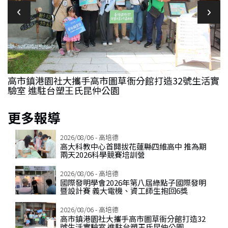
賽
高市鎮港園社大攜手高市圖草衙分館打造32號生活實
驗室 進駐台塑王氏昆仲公園
更多報導
2026/08/06 - 高培德
高大科教中心首開拔花蓮縣四維高中 推為期
兩天2026科學競賽培訓營
2026/08/06 - 高培德
國際發明學會2026年第八屆綠點子國際發明
暨設計賽 義大電機、資工師生抱回6獎
2026/08/06 - 高培德
高市鎮港園社大攜手高市圖草衙分館打造32
號生活實驗室 進駐台塑王氏昆仲公園