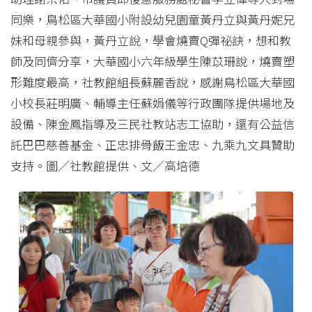
同樂，鳥松區大華國小附設幼兒園童黃丹立與黃丹妮兄
妹和母親參與，黃丹立說，學會燒賣Q彈祕訣，想和教
師及同儕分享，大華國小六年級學生陳苡珊說，燒賣塑
形難度最高，社教館組長蘇麗香說，感謝鳥松區大華國
小校長莊明廣、輔導主任蘇娟儀等行政團隊提供場地及
設備、陳金鳳指導及三民社教站志工協助，還有公益信
託巴巴慈善基金、正忠排骨飯王金忠、九乘九文具贊助
支持。圖／社教館提供、文／高培德