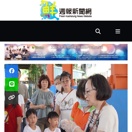
首
頁
市
政
文
教
樂
活
居
家