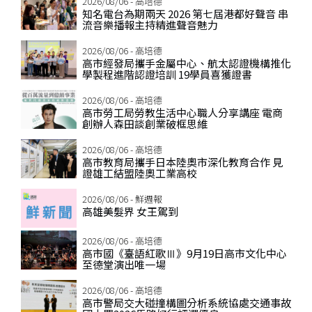
2026/08/06 - 高培德
知名電台為期兩天 2026 第七屆港都好聲音 串
流音樂播報主持精進聲音魅力
2026/08/06 - 高培德
高市經發局攜手金屬中心、航太認證機構推化
學製程進階認證培訓 19學員喜獲證書
2026/08/06 - 高培德
高市勞工局勞教生活中心職人分享講座 電商
創辦人森田談創業破框思維
2026/08/06 - 高培德
高市教育局攜手日本陸奧市深化教育合作 見
證雄工結盟陸奧工業高校
2026/08/06 - 鮮週報
高雄美髮界 女王駕到
2026/08/06 - 高培德
高市國《臺語紅歌Ⅲ》9月19日高市文化中心
至德堂演出唯一場
2026/08/06 - 高培德
高市警局交大碰撞構圖分析系統協處交通事故