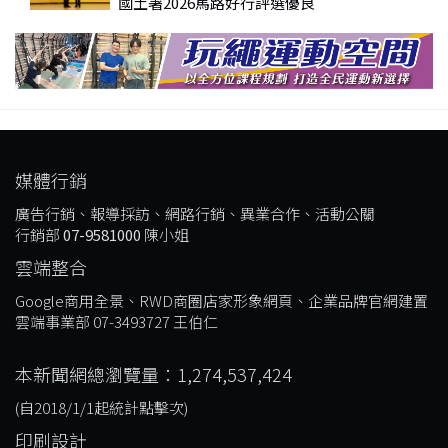
國土署2026馬路好行評選優良
媒體行銷
廣告行銷、報導採訪、網路行銷、異業合作、活動公關
行銷部
07-9581000
陳小姐
雲端整合
Google商用全景、RWD商圈店家形象網頁、企業品牌官網建置
雲端事業部 07-3493727 王伯仁
本新聞網總瀏覽量：1,274,537,424
(自2018/1/1起統計點擊次)
印刷設計