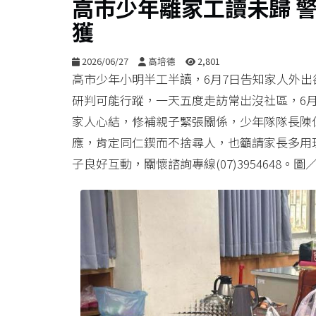
高市少年離家工讀未歸 
獲
2026/06/27
高培德
2,801
高市少年小明半工半讀，6月7日告知家人外
研判可能行蹤，一天五度走訪常出沒社區，6月
家人心結，修補親子緊張關係，少年隊隊長陳
應，肯定同仁鍥而不捨尋人，也籲請家長多用
子良好互動，關懷諮詢專線(07)3954648