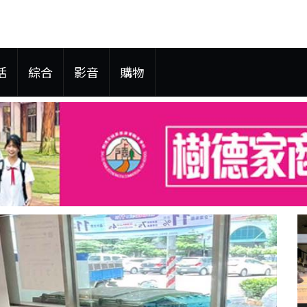
活
綜合
影音
購物