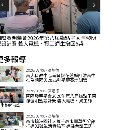
國際發明學會2026年第八屆綠點子國際發明
高市鎮港園
暨設計賽 義大電機、資工師生抱回6獎
號生活實驗
更多報導
2026/08/06 - 高培德
高大科教中心首開拔花蓮縣四維高中
推為期兩天2026科學競賽培訓營
2026/08/06 - 高培德
國際發明學會2026年第八屆綠點子國
際發明暨設計賽 義大電機、資工師
生抱回6獎
2026/08/06 - 高培德
高市鎮港園社大攜手高市圖草衙分館
打造32號生活實驗室 進駐台塑王氏