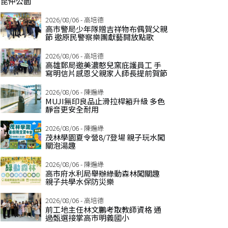
昆仲公園
2026/08/06 - 高培德
高市警局少年隊贈吉祥物布偶賀父親
節 邀原民警察樂團獻藝開放點歌
2026/08/06 - 高培德
高雄郵局邀美濃憨兒窯庇護員工 手
寫明信片感恩父親家人師長提前賀節
2026/08/06 - 陳遍綠
MUJI無印良品止滑拉桿箱升級 多色
靜音更安全耐用
2026/08/06 - 陳遍綠
茂林學園夏令營8/7登場 親子玩水闖
關泡湯趣
2026/08/06 - 陳遍綠
高市府水利局舉辦綠動森林闖關趣
親子共學水保防災樂
2026/08/06 - 高培德
前工地主任林文鵬考取教師資格 通
過甄選接掌高市明義國小