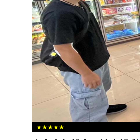
、航太認證機構推化
高市勞工局勞教生活中心職人分享講
學員喜獲證書
創辦人森田談創業破框思維
★★★★★