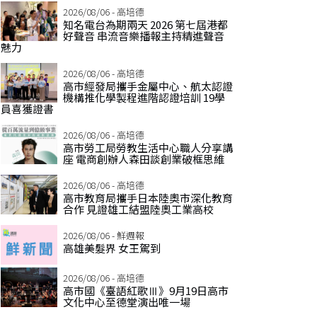
2026/08/06 - 高培德
知名電台為期兩天 2026 第七屆港都
好聲音 串流音樂播報主持精進聲音
魅力
2026/08/06 - 高培德
高市經發局攜手金屬中心、航太認證
機構推化學製程進階認證培訓 19學
員喜獲證書
2026/08/06 - 高培德
高市勞工局勞教生活中心職人分享講
座 電商創辦人森田談創業破框思維
2026/08/06 - 高培德
高市教育局攜手日本陸奧市深化教育
合作 見證雄工結盟陸奧工業高校
2026/08/06 - 鮮週報
高雄美髮界 女王駕到
2026/08/06 - 高培德
高市國《臺語紅歌Ⅲ》9月19日高市
文化中心至德堂演出唯一場