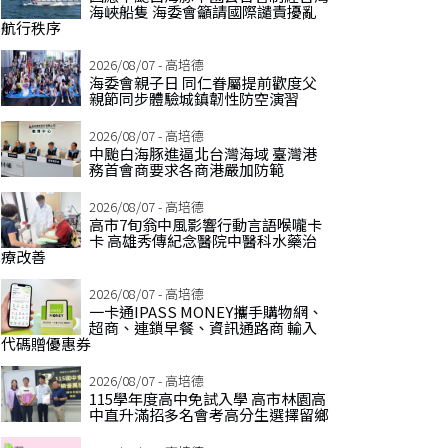
海峽船隻 海委會籲請國際譴責擾亂
航行秩序
2026/08/07 - 高培德
海委會親子日 同仁眷屬提前歡度父
親節同步體驗城鎮韌性防空演習
2026/08/07 - 高培德
中颱白海豚進逼北台灣海域 臺灣港
務首會商要求各商港嚴加防範
2026/08/07 - 高培德
高市7旬翁中風影響行動言語喉嚨卡
卡 高雄秀傳紀念醫院中醫科水藥治
療改善
2026/08/07 - 高培德
一卡通IPASS MONEY攜手購物網、
超商、連鎖早餐、資訊通路商 輸入
代碼贈優惠券
2026/08/07 - 高培德
115學年度高中免試入學 高市林園高
中直升滿招多名會考高分生選擇留鄉