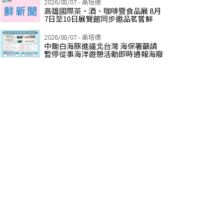
2026/08/07 - 高培德
高雄國際茶、酒、咖啡暨食品展 8月
7日至10日展覽館同步邀品茗嘗鮮
2026/08/07 - 高培德
中颱白海豚進逼北台灣 海保署籲請
暫停從事海洋遊憩活動即時通報海廢