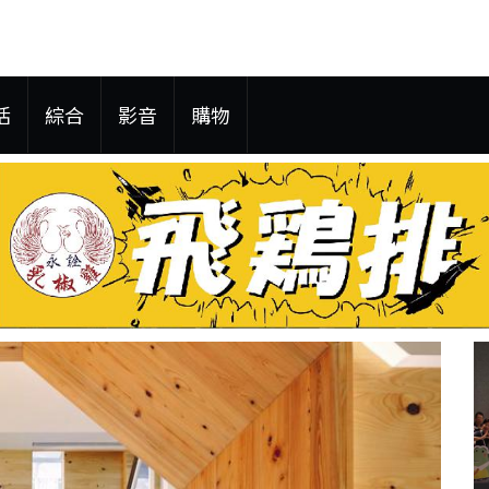
活
綜合
影音
購物