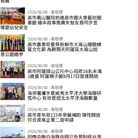
發展
2026/08/08 - 高培德
高市鳳山醫院前進高市圖大東藝術圖
書館 繪本故事推廣失智友善同步宣
導嬰幼兒安全
2026/08/08 - 高培德
高市農業局夏祭新鮮市大崗山龍眼蜂
蜜文化節 為期兩天阿蓮區大崗山如
意公園邀參
2026/08/08 - 高培德
高市阿蓮岡山公托中心招收16名未滿
2歲童 阿蓮親子館8月17日營運開放
2026/08/08 - 高培德
海保署攜手夏威夷太平洋大學海廢研
究中心 有效管控北太平洋海廢數量
2026/08/08 - 高培德
高市青年局115年參展補助 彈性開放
符合資格企業二度申請
2026/08/08 - 高培德
因應中颱白海豚中國公告管制經台灣