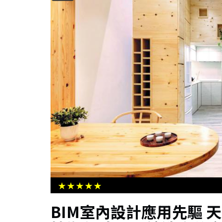
域 臺灣港務首會商
高市7旬翁中風影響行動言語喉嚨卡
傳紀念醫院中醫科水藥治療改善
★★★★★
BIM室內設計應用先驅 