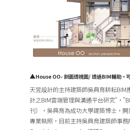
▲
House OO- 剖面透視圖/ 透過BIM
天昱設計的主持建築師吳典育耕耘BIM
計之BIM雲端管理與溝通平台研究"，"
刊），吳典育為成功大學建築博士，開
專業執照，目前主持吳典育建築師事務