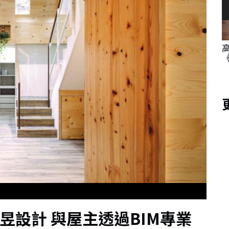
卡 高雄秀
《茶葉少女》攜手 NOXCAT 推聯名 U 卡！
2026 文博會跨界登場
天昱設計 與屋主透過BIM專業