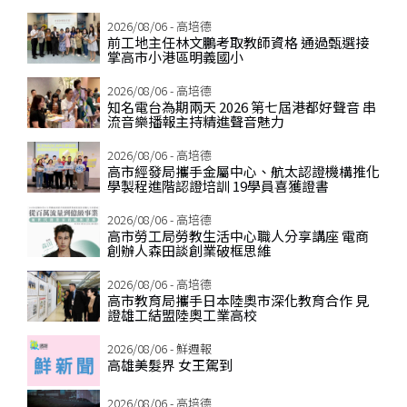
2026/08/06 - 高培德
前工地主任林文鵬考取教師資格 通過甄選接
掌高市小港區明義國小
2026/08/06 - 高培德
知名電台為期兩天 2026 第七屆港都好聲音 串
流音樂播報主持精進聲音魅力
2026/08/06 - 高培德
高市經發局攜手金屬中心、航太認證機構推化
學製程進階認證培訓 19學員喜獲證書
2026/08/06 - 高培德
高市勞工局勞教生活中心職人分享講座 電商
創辦人森田談創業破框思維
2026/08/06 - 高培德
高市教育局攜手日本陸奧市深化教育合作 見
證雄工結盟陸奧工業高校
2026/08/06 - 鮮週報
高雄美髮界 女王駕到
2026/08/06 - 高培德