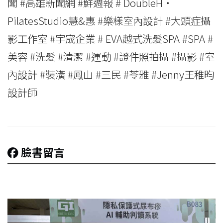
聞 #高雄新聞網 #鮮週報 # DoubleH‧
PilatesStudio慧&惠 #樂樣室內設計 #大頭症攝
影工作室 #宇宬企業 # EVA越式洗髮SPA #SPA #
美容 #洗髮 #清潔 #運動 #證件照拍攝 #攝影 #室
內設計 #裝潢 #鳳山 #三民 #苓雅 #Jenny王稚昀
設計師
臉書留言