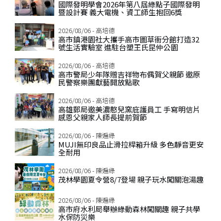
國際發明學會2026年第八屆綠點子國際發明
暨設計賽 義大電機、資工師生抱回6獎
2026/08/06 - 高培德
高市鎮港園社大攜手高市圖草衙分館打造32
號生活實驗室 進駐台塑王氏昆仲公園
2026/08/06 - 高培德
高市警局少年隊贈吉祥物布偶賀父親節 邀原
民警察樂團獻藝開放點歌
2026/08/06 - 高培德
高雄郵局邀美濃憨兒窯庇護員工 手寫明信片
感恩父親家人師長提前賀節
2026/08/06 - 陳遍綠
MUJI無印良品止滑拉桿箱升級 多色靜音更安
全耐用
2026/08/06 - 陳遍綠
茂林學園夏令營8/7登場 親子玩水闖關泡湯趣
2026/08/06 - 陳遍綠
高市府水利局舉辦綠動森林闖關趣 親子共學
水保防災樂