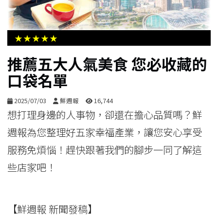
生
活
★★★★★
綜
推薦五大人氣美食 您必收藏的
合
口袋名單
影
2025/07/03
鮮週報
16,744
音
想打理身邊的人事物，卻還在擔心品質嗎？鮮
週報為您整理好五家幸福產業，讓您安心享受
購
服務免煩惱！趕快跟著我們的腳步一同了解這
物
些店家吧！
【鮮週報 新聞發稿】