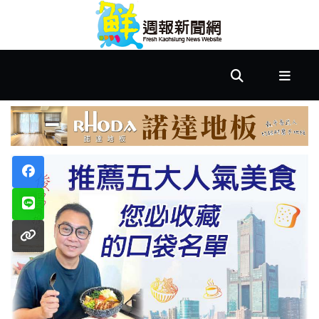
首
頁
市
政
文
教
樂
活
居
家