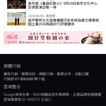
高市國《臺語紅歌Ⅲ》9月19日高市文化中心
至德堂演出唯一場
2026/08/06 - 高培德
高市警局交大碰撞構圖分析系統協處交通事故
國土署2026馬路好行評選優良
媒體行銷
廣告行銷、報導採訪、網路行銷、異業合作、活動公關
行銷部
07-9581000
陳小姐
雲端整合
Google商用全景、RWD商圈店家形象網頁、企業品牌官網建置
雲端事業部 07-3493727 王伯仁