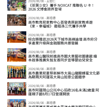
2026/08/08 - 王伯仁
《茶葉少女》攜手 NOXCAT 推聯名 U 卡！
2026 文博會跨界登場
2026/08/08 - 高培德
高市教育局家教中心首發表原創家教桌遊
《家‧幸福城》 邀祖孫三代攜手共學
2026/08/08 - 高培德
綜合類雜誌2026天下城市高峰論壇 高市府分
享產業升級與金融服務共振發展
2026/08/08 - 高培德
高市鳳山醫院前進高市圖大東藝術圖書館 繪
本故事推廣失智友善同步宣導嬰幼兒安全
2026/08/08 - 高培德
高市農業局夏祭新鮮市大崗山龍眼蜂蜜文化節
為期兩天阿蓮區大崗山如意公園邀參
2026/08/08 - 高培德
高市阿蓮岡山公托中心招收16名未滿2歲童 阿
蓮親子館8月17日營運開放
2026/08/08 - 高培德
海保署攜手夏威夷太平洋大學海廢研究中心