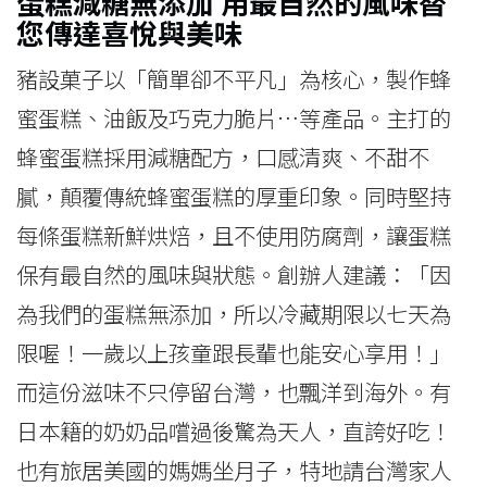
蛋糕減糖無添加 用最自然的風味替
您傳達喜悅與美味
豬設菓子以「簡單卻不平凡」為核心，製作蜂
蜜蛋糕、油飯及巧克力脆片…等產品。主打的
蜂蜜蛋糕採用減糖配方，口感清爽、不甜不
膩，顛覆傳統蜂蜜蛋糕的厚重印象。同時堅持
每條蛋糕新鮮烘焙，且不使用防腐劑，讓蛋糕
保有最自然的風味與狀態。創辦人建議：「因
為我們的蛋糕無添加，所以冷藏期限以七天為
限喔！一歲以上孩童跟長輩也能安心享用！」
而這份滋味不只停留台灣，也飄洋到海外。有
日本籍的奶奶品嚐過後驚為天人，直誇好吃！
也有旅居美國的媽媽坐月子，特地請台灣家人