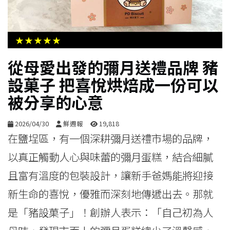
生
活
★★★★★
綜
從母愛出發的彌月送禮品牌 豬
合
設菓子 把喜悅烘焙成一份可以
被分享的心意
影
音
2026/04/30
鮮週報
19,818
在鹽埕區，有一個深耕彌月送禮市場的品牌，
購
以真正觸動人心與味蕾的彌月蛋糕，結合細膩
物
且富有溫度的包裝設計，讓新手爸媽能將迎接
新生命的喜悅，優雅而深刻地傳遞出去。那就
是「豬設菓子」！創辦人表示：「自己初為人