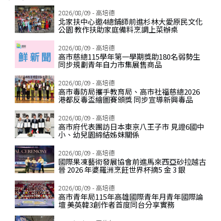
2026/08/09 - 高培德
北家扶中心邀4總鋪師前進杉林大愛原民文化
公園 教作扶助家庭備料烹調上菜辦桌
2026/08/09 - 高培德
高市慈總115學年第一學期獎助180名弱勢生
同步規劃青年自力市集展售商品
2026/08/09 - 高培德
高市毒防局攜手教育局、高市社福慈總2026
港都反毒盃繪圖賽頒獎 同步宣導新興毒品
2026/08/09 - 高培德
高市府代表團訪日本東京八王子市 見證6國中
小、幼兒園締結姊妺關係
2026/08/09 - 高培德
國際果凍藝術發展協會前進馬來西亞砂拉越古
晉 2026 年婆羅洲烹飪世界杯摘5 金 3 銀
2026/08/09 - 高培德
高市青年局115年高雄國際青年月青年國際論
壇 美英韓3創作者首度同台分享實務