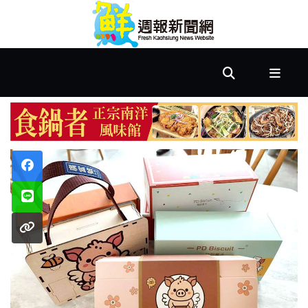
首
頁
市
政
文
教
樂
活
居
家