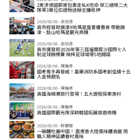
2男涉德國郵寄包裹走私K他命 保三總隊二大
隊等3單位扣證物送辦主嫌收押
2026/08/06 - 高培德
高市經發局旗津X哈瑪星盛夏優惠券 帶動旗
津、鼓山哈瑪星觀光商機
2026/08/06 - 高培德
高市運發局2026年第三屆福爾摩沙國際七人
制足球錦標賽 楠梓足球場等5地開踢
2026/08/06 - 陳遍綠
國考推手再發威！嘉藥消防系國考創佳績十五
人金榜題名
2026/08/06 - 陳遍綠
高雄海線潮旅行登場！五大遊程探索漁村
2026/08/06 - 陳遍綠
高雄國際觀光隊深耕韓國拓展旅遊商機
2026/08/06 - 鮮週報
一碗麵吃遍中國！ 面佬香大陸風味麵食館 用
職人精神延續眷村風味