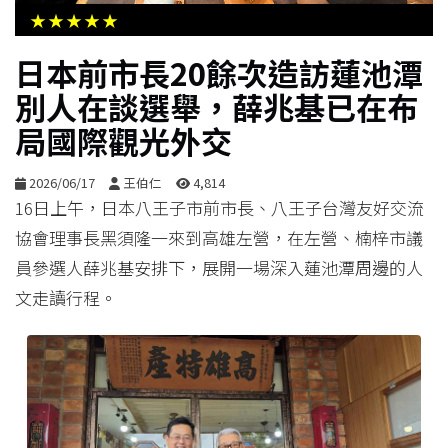
生
★★★★★
活
日本前市長20餘次造訪蓮池潭
別人在談選舉，薛兆基已在布
綜
合
局國際觀光外交
2026/06/17
王伯仁
4,814
影
16日上午，日本八王子市前市長、八王子台灣友好交流
音
協會理事長黑須隆一來到高雄左營，在左營、楠梓市議
員參選人薛兆基安排下，展開一場深入蓮池潭周邊的人
購
文走讀行程。
物