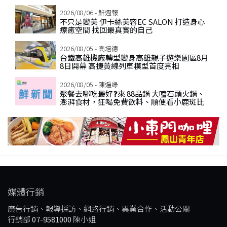
2026/08/06 - 鮮週報
不只是變美 伊卡絲美容EC SALON 打造身心
療癒空間 找回最真實的自己
2026/08/05 - 高培德
台鐵高雄機廠轉型變身高雄親子遊樂園區8月
8日開幕 高捷黃線列車模型首度亮相
2026/08/05 - 陳遍綠
聚餐去哪吃最好❓來 88品鍋 大嗑石頭火鍋、
澎湃食材，狂喝免費飲料、順便看小鹿斑比
媒體行銷
廣告行銷、報導採訪、網路行銷、異業合作、活動公關
行銷部
07-9581000
陳小姐