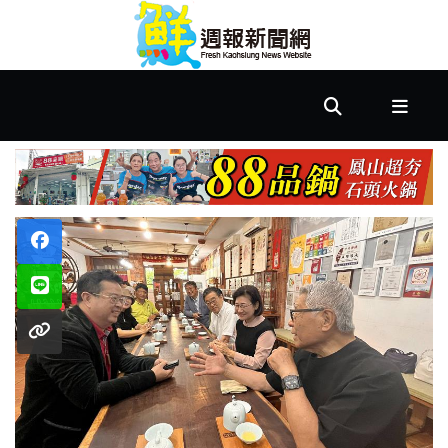
首
頁
市
政
文
教
樂
活
居
家