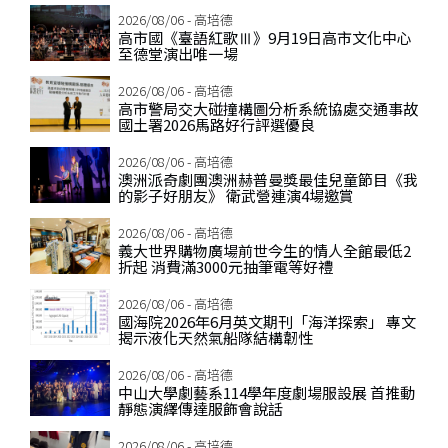
2026/08/06 - 高培德
高市國《臺語紅歌Ⅲ》9月19日高市文化中心
至德堂演出唯一場
2026/08/06 - 高培德
高市警局交大碰撞構圖分析系統協處交通事故
國土署2026馬路好行評選優良
2026/08/06 - 高培德
澳洲派奇劇團澳洲赫普曼獎最佳兒童節目《我
的影子好朋友》 衛武營連演4場邀賞
2026/08/06 - 高培德
義大世界購物廣場前世今生的情人全館最低2
折起 消費滿3000元抽筆電等好禮
2026/08/06 - 高培德
國海院2026年6月英文期刊「海洋探索」 專文
揭示液化天然氣船隊結構韌性
2026/08/06 - 高培德
中山大學劇藝系114學年度劇場服設展 首推動
靜態演繹傳達服飾會說話
2026/08/06 - 高培德