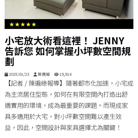
生
活
★★★★★
綜
小宅放大術看這裡！ JENNY
合
告訴您 如何掌握小坪數空間規
劃
影
音
2025/01/23
鮮週報
19,914
【記者 / 陳遍綠報導】隨著都市化加速，小宅成
購
為主流居住型態，如何在有限空間內打造出舒
物
適實用的環境，成為最重要的課題。而現成家
具多適用於大宅，對小坪數空間難以產生效
益，因此，空間設計與家具選擇尤為關鍵！