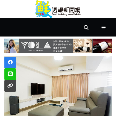
首
頁
市
政
文
教
樂
活
居
家