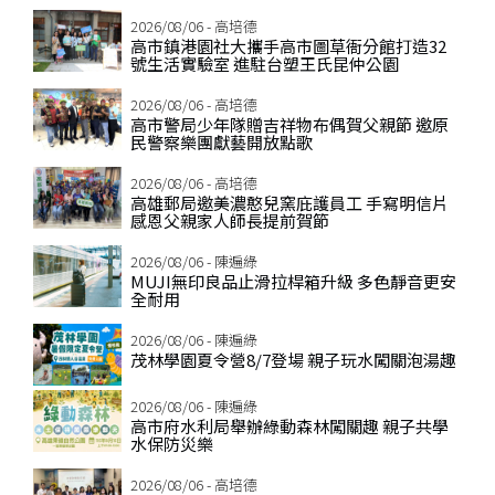
2026/08/06 - 高培德
高市鎮港園社大攜手高市圖草衙分館打造32
號生活實驗室 進駐台塑王氏昆仲公園
2026/08/06 - 高培德
高市警局少年隊贈吉祥物布偶賀父親節 邀原
民警察樂團獻藝開放點歌
2026/08/06 - 高培德
高雄郵局邀美濃憨兒窯庇護員工 手寫明信片
感恩父親家人師長提前賀節
2026/08/06 - 陳遍綠
MUJI無印良品止滑拉桿箱升級 多色靜音更安
全耐用
2026/08/06 - 陳遍綠
茂林學園夏令營8/7登場 親子玩水闖關泡湯趣
2026/08/06 - 陳遍綠
高市府水利局舉辦綠動森林闖關趣 親子共學
水保防災樂
2026/08/06 - 高培德