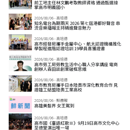
前工地主任林文鵬考取教師資格 通過甄選接
掌高市明義國小
2026/08/06 - 高培德
知名電台為期兩天 2026 第七屆港都好聲音 串
流音樂播報主持精進聲音魅力
2026/08/06 - 高培德
高市經發局攜手金屬中心、航太認證機構推化
學製程進階認證培訓 19學員喜獲證書
2026/08/06 - 高培德
高市勞工局勞教生活中心職人分享講座 電商
創辦人森田談創業破框思維
2026/08/06 - 高培德
高市教育局攜手日本陸奧市深化教育合作 見
證雄工結盟陸奧工業高校
2026/08/06 - 鮮週報
高雄美髮界 女王駕到
2026/08/06 - 高培德
高市國《臺語紅歌Ⅲ》9月19日高市文化中心
至德堂演出唯一場