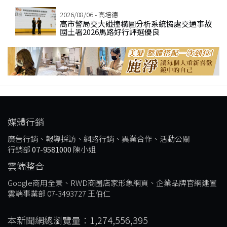
2026/08/06 - 高培德
高市警局交大碰撞構圖分析系統協處交通事故
國土署2026馬路好行評選優良
媒體行銷
廣告行銷、報導採訪、網路行銷、異業合作、活動公關
行銷部
07-9581000
陳小姐
雲端整合
Google商用全景、RWD商圈店家形象網頁、企業品牌官網建置
雲端事業部 07-3493727 王伯仁
本新聞網總瀏覽量：1,274,556,395