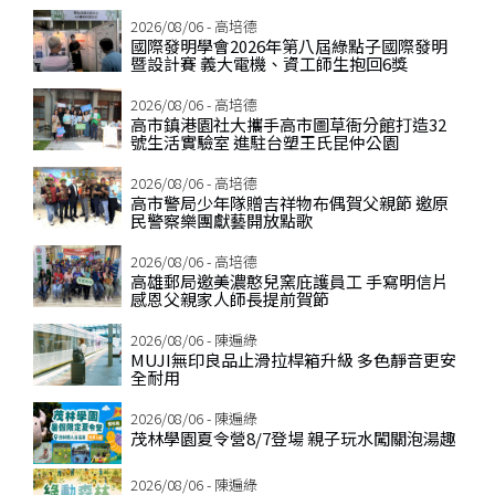
2026/08/06 - 高培德
國際發明學會2026年第八屆綠點子國際發明
暨設計賽 義大電機、資工師生抱回6獎
2026/08/06 - 高培德
高市鎮港園社大攜手高市圖草衙分館打造32
號生活實驗室 進駐台塑王氏昆仲公園
2026/08/06 - 高培德
高市警局少年隊贈吉祥物布偶賀父親節 邀原
民警察樂團獻藝開放點歌
2026/08/06 - 高培德
高雄郵局邀美濃憨兒窯庇護員工 手寫明信片
感恩父親家人師長提前賀節
2026/08/06 - 陳遍綠
MUJI無印良品止滑拉桿箱升級 多色靜音更安
全耐用
2026/08/06 - 陳遍綠
茂林學園夏令營8/7登場 親子玩水闖關泡湯趣
2026/08/06 - 陳遍綠