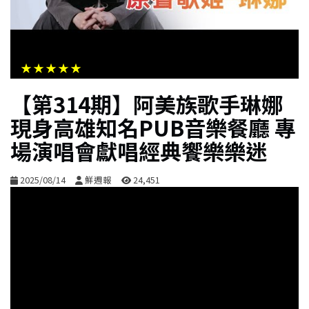
生
活
★★★★★
綜
合
【第314期】阿美族歌手琳娜
現身高雄知名PUB音樂餐廳 專
影
場演唱會獻唱經典饗樂樂迷
音
2025/08/14
鮮週報
24,451
購
物