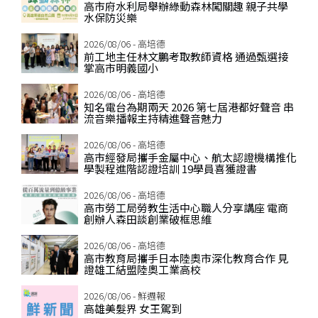
高市府水利局舉辦綠動森林闖關趣 親子共學
水保防災樂
2026/08/06 - 高培德
前工地主任林文鵬考取教師資格 通過甄選接
掌高市明義國小
2026/08/06 - 高培德
知名電台為期兩天 2026 第七屆港都好聲音 串
流音樂播報主持精進聲音魅力
2026/08/06 - 高培德
高市經發局攜手金屬中心、航太認證機構推化
學製程進階認證培訓 19學員喜獲證書
2026/08/06 - 高培德
高市勞工局勞教生活中心職人分享講座 電商
創辦人森田談創業破框思維
2026/08/06 - 高培德
高市教育局攜手日本陸奧市深化教育合作 見
證雄工結盟陸奧工業高校
2026/08/06 - 鮮週報
高雄美髮界 女王駕到