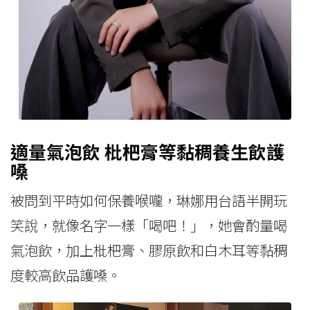
適量氣泡飲 枇杷膏等黏稠養生飲護
嗓
被問到平時如何保養喉嚨，琳娜用台語半開玩
笑說，就像名字一樣「喝吧！」，她會酌量喝
氣泡飲，加上枇杷膏、膠原飲和白木耳等黏稠
度較高飲品護嗓。