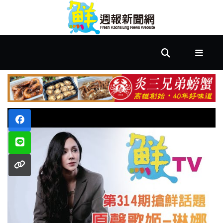
首
頁
市
政
文
教
樂
活
居
家