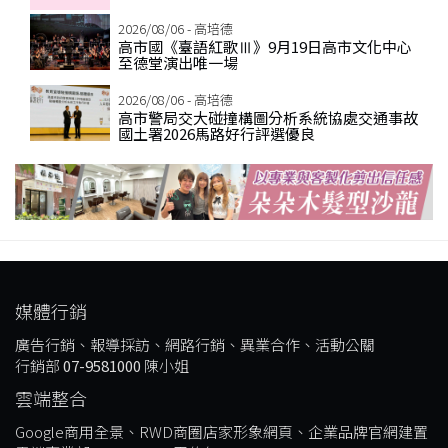
2026/08/06 - 高培德
高市國《臺語紅歌Ⅲ》9月19日高市文化中心
至德堂演出唯一場
2026/08/06 - 高培德
高市警局交大碰撞構圖分析系統協處交通事故
國土署2026馬路好行評選優良
媒體行銷
廣告行銷、報導採訪、網路行銷、異業合作、活動公關
行銷部
07-9581000
陳小姐
雲端整合
Google商用全景、RWD商圈店家形象網頁、企業品牌官網建置