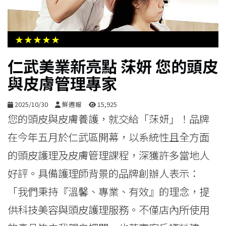
生
活
★★★★★
綜
仁武美業新亮點 莯妍 您的頭皮
合
與皮膚管理專家
影
2025/10/30
鮮週報
15,925
音
您的頭皮與皮膚養護，就交給「莯妍」！品牌
在今年五月於仁武區開幕，以系統性且全方面
購
的頭皮護理及皮膚管理課程，深獲許多當地人
物
好評。具備護理師背景的品牌創辦人表示：
「我們秉持『溫馨、專業、有效』的理念，提
供科技美容與頭皮護理服務。不僅店內所使用