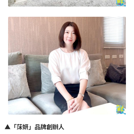
▲
「莯妍」品牌創辦人