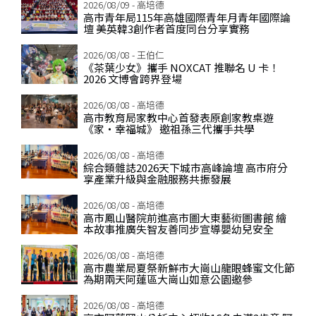
2026/08/09 - 高培德
高市青年局115年高雄國際青年月青年國際論
壇 美英韓3創作者首度同台分享實務
2026/08/08 - 王伯仁
《茶葉少女》攜手 NOXCAT 推聯名 U 卡！
2026 文博會跨界登場
2026/08/08 - 高培德
高市教育局家教中心首發表原創家教桌遊
《家‧幸福城》 邀祖孫三代攜手共學
2026/08/08 - 高培德
綜合類雜誌2026天下城市高峰論壇 高市府分
享產業升級與金融服務共振發展
2026/08/08 - 高培德
高市鳳山醫院前進高市圖大東藝術圖書館 繪
本故事推廣失智友善同步宣導嬰幼兒安全
2026/08/08 - 高培德
高市農業局夏祭新鮮市大崗山龍眼蜂蜜文化節
為期兩天阿蓮區大崗山如意公園邀參
2026/08/08 - 高培德