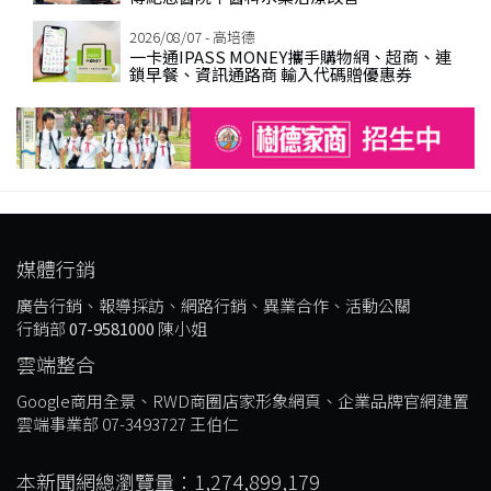
2026/08/07 - 高培德
一卡通IPASS MONEY攜手購物網、超商、連
鎖早餐、資訊通路商 輸入代碼贈優惠券
媒體行銷
廣告行銷、報導採訪、網路行銷、異業合作、活動公關
行銷部
07-9581000
陳小姐
雲端整合
Google商用全景、RWD商圈店家形象網頁、企業品牌官網建置
雲端事業部 07-3493727 王伯仁
本新聞網總瀏覽量：1,274,899,179