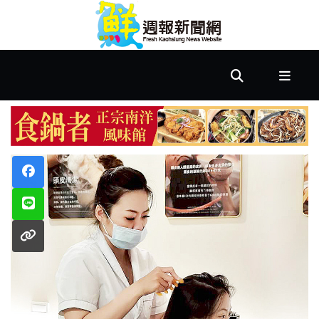
首
頁
市
政
文
教
樂
活
居
家