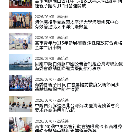
高市阿蓮岡山公托中心招收16名未滿2歲童 阿
蓮親子館8月17日營運開放
2026/08/08 - 高培德
海保署攜手夏威夷太平洋大學海廢研究中心
有效管控北太平洋海廢數量
2026/08/08 - 高培德
高市青年局115年參展補助 彈性開放符合資格
企業二度申請
2026/08/08 - 高培德
因應中颱白海豚中國公告管制經台灣海峽船隻
海委會籲請國際譴責擾亂航行秩序
2026/08/07 - 高培德
海委會親子日 同仁眷屬提前歡度父親節同步
體驗城鎮韌性防空演習
2026/08/07 - 高培德
中颱白海豚進逼北台灣海域 臺灣港務首會商
要求各商港嚴加防範
2026/08/07 - 高培德
高市7旬翁中風影響行動言語喉嚨卡卡 高雄秀
傳紀念醫院中醫科水藥治療改善