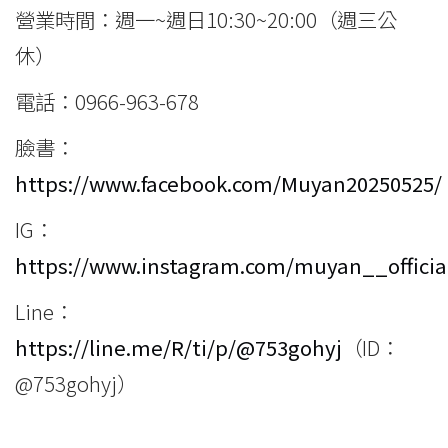
營業時間：週一~週日10:30~20:00（週三公
休）
電話：0966-963-678
臉書：
https://www.facebook.com/Muyan20250525/
IG：
https://www.instagram.com/muyan__officia
Line：
https://line.me/R/ti/p/@753gohyj
（ID：
@753gohyj）