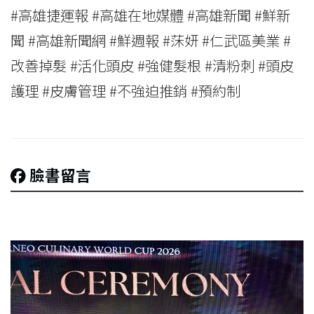
#高雄捷運報 #高雄在地媒體 #高雄新聞 #鮮新
聞 #高雄新聞網 #鮮週報 #莯妍 #仁武區美業 #
改善掉髮 #活化頭皮 #強健髮根 #清粉刺 #頭皮
護理 #皮膚管理 #不強迫推銷 #預約制
臉書留言