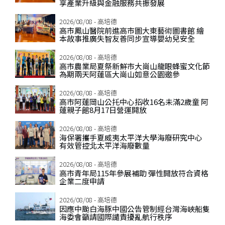
享產業升級與金融服務共振發展
2026/08/08 - 高培德
高市鳳山醫院前進高市圖大東藝術圖書館 繪
本故事推廣失智友善同步宣導嬰幼兒安全
2026/08/08 - 高培德
高市農業局夏祭新鮮市大崗山龍眼蜂蜜文化節
為期兩天阿蓮區大崗山如意公園邀參
2026/08/08 - 高培德
高市阿蓮岡山公托中心招收16名未滿2歲童 阿
蓮親子館8月17日營運開放
2026/08/08 - 高培德
海保署攜手夏威夷太平洋大學海廢研究中心
有效管控北太平洋海廢數量
2026/08/08 - 高培德
高市青年局115年參展補助 彈性開放符合資格
企業二度申請
2026/08/08 - 高培德
因應中颱白海豚中國公告管制經台灣海峽船隻
海委會籲請國際譴責擾亂航行秩序