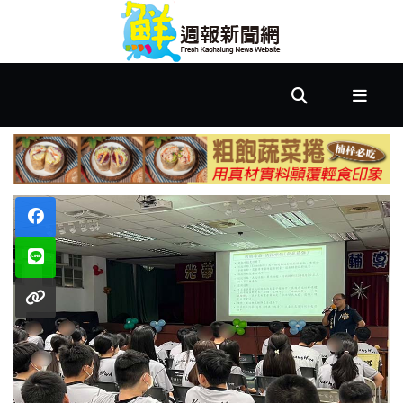
首
頁
市
政
文
教
樂
活
居
家