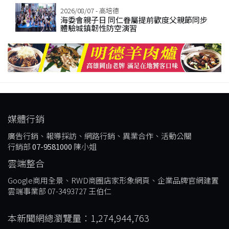
2026/08/07 - 高培德
海委會親子日 同仁眷屬提前歡度父親節同步
體驗城鎮韌性防空演習
媒體行銷
廣告行銷、報導採訪、網路行銷、異業合作、活動公關
行銷部
07-9581000
陳小姐
雲端整合
Google商用全景、RWD商圈店家形象網頁、企業品牌官網建置
雲端事業部 07-3493727 王伯仁
本新聞網總瀏覽量：1,274,944,763