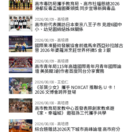
高市毒防局攜手教育局、高市社福慈總2026
港都反毒盃繪圖賽頒獎 同步宣導新興毒品
2026/08/09 - 高培德
高市府代表團訪日本東京八王子市 見證6國中
小、幼兒園締結姊妺關係
2026/08/09 - 高培德
國際果凍藝術發展協會前進馬來西亞砂拉越古
晉 2026 年婆羅洲烹飪世界杯摘5 金 3 銀
2026/08/09 - 高培德
高市青年局115年高雄國際青年月青年國際論
壇 美英韓3創作者首度同台分享實務
2026/08/08 - 王伯仁
《茶葉少女》攜手 NOXCAT 推聯名 U 卡！
2026 文博會跨界登場
2026/08/08 - 高培德
高市教育局家教中心首發表原創家教桌遊
《家‧幸福城》 邀祖孫三代攜手共學
2026/08/08 - 高培德
綜合類雜誌2026天下城市高峰論壇 高市府分