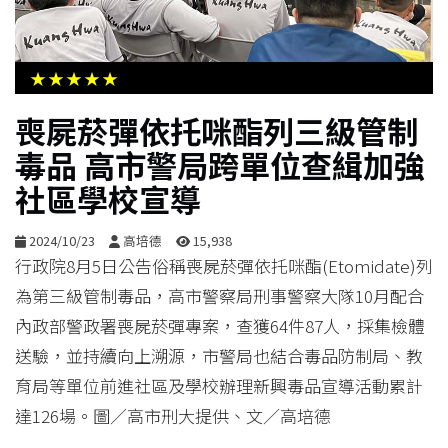
生
活
★★★★★
綜
喪屍菸彈依托咪酯列三級管制
合
毒品 高市警局跨單位查緝加強
社區學校宣導
影
音
2024/10/23
高培德
15,938
行政院8月5日公告俗稱喪屍菸彈依托咪酯(Etomidate)列
購
為第三級管制毒品，高市警察局刑事警察大隊10月配合
物
內政部警政署喪屍菸彈專案，查獲64件87人，採集檢體
送驗，並持續向上溯源，市警局也結合毒品防制局、教
育局等單位前進社區及學校辦理新興毒品宣導活動累計
達126場。圖／高市刑大提供、文／高培德