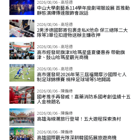
2026/08/06 - 高培德
中山大學劇藝系114學年度劇場服設展 首推動
靜態演繹傳達服飾會說話
2026/08/06 - 高培德
2男涉德國郵寄包裹走私K他命 保三總隊二大
隊等3單位扣證物送辦主嫌收押
2026/08/06 - 高培德
高市經發局旗津X哈瑪星盛夏優惠券 帶動旗
津、鼓山哈瑪星觀光商機
2026/08/06 - 高培德
高市運發局2026年第三屆福爾摩沙國際七人
制足球錦標賽 楠梓足球場等5地開踢
2026/08/06 - 陳遍綠
國考推手再發威！嘉藥消防系國考創佳績十五
人金榜題名
2026/08/06 - 陳遍綠
高雄海線潮旅行登場！五大遊程探索漁村
2026/08/06 - 陳遍綠
高雄國際觀光隊深耕韓國拓展旅遊商機