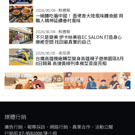
2026/08/06 - 鮮週報
一碗麵吃遍中國！ 面佬香大陸風味麵食館 用
職人精神延續眷村風味
2026/08/06 - 鮮週報
不只是變美 伊卡絲美容EC SALON 打造身心
療癒空間 找回最真實的自己
2026/08/05 - 高培德
台鐵高雄機廠轉型變身高雄親子遊樂園區8月
8日開幕 高捷黃線列車模型首度亮相
媒體行銷
廣告行銷、報導採訪、網路行銷、異業合作、活動公關
行銷部
07-9581000
陳小姐