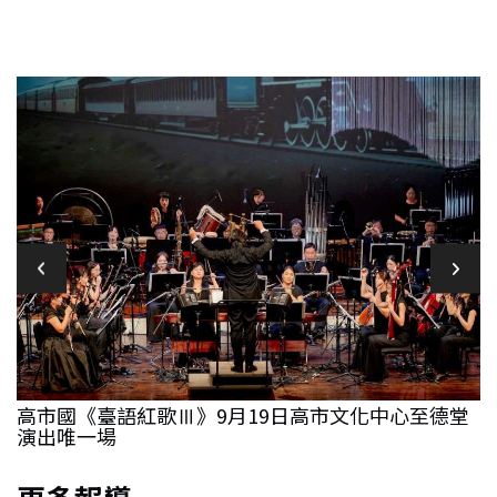
高市國《臺語紅歌Ⅲ》9月19日高市文化中心至德堂
演出唯一場