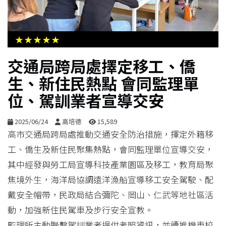
生
活
★★★★★
綜
交通局跨局處擇定移工、僑
合
生、新住民熱點 會同監理單
位、駕訓業者宣導交安
影
音
2025/06/24
高培德
15,589
高市交通局跨局處推動交通安全防治措施，擇定外籍移
購
工、僑生及新住民聚集熱點，會同監理單位宣導交安，
物
其中經發與勞工局宣導科技產業園區及移工，教育局聚
焦境外生，海洋局協調遠洋漁船宣導移工安全駕駛、配
戴安全帽帶，民政局結合彌陀、岡山、仁武等地社區活
動，加強新住民駕車及步行安全宣教。
監理所主動聯繫駕訓業者提供考照資訊，並續推機車校