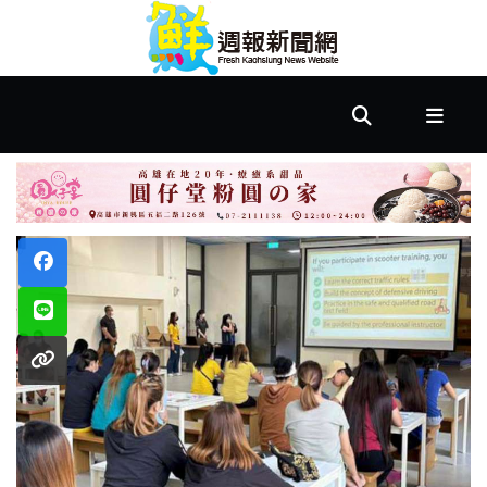
首
頁
市
政
文
教
樂
活
居
家