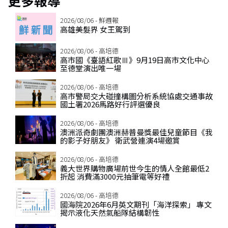
更多報導
2026/08/06 - 鮮週報
高雄美髮界 女王駕到
2026/08/06 - 高培德
高市國《臺語紅歌Ⅲ》9月19日高市文化中心
至德堂演出唯一場
2026/08/06 - 高培德
高市警局交大碰撞構圖分析系統協處交通事故
國土署2026馬路好行評選優良
2026/08/06 - 高培德
澳洲派奇劇團澳洲赫普曼獎最佳兒童節目《我
的影子好朋友》 衛武營連演4場邀賞
2026/08/06 - 高培德
義大世界購物廣場前世今生的情人全館最低2
折起 消費滿3000元抽筆電等好禮
2026/08/06 - 高培德
國海院2026年6月英文期刊「海洋探索」 專文
揭示液化天然氣船隊結構韌性