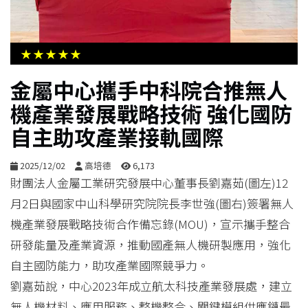
生
活
★★★★★
綜
金屬中心攜手中科院合推無人
合
機產業發展戰略技術 強化國防
自主助攻產業接軌國際
影
音
2025/12/02
高培德
6,173
財團法人金屬工業研究發展中心董事長劉嘉茹(圖左)12
購
月2日與國家中山科學研究院院長李世強(圖右)簽署無人
物
機產業發展戰略技術合作備忘錄(MOU)，宣示攜手整合
研發能量及產業資源，推動國產無人機研製應用，強化
自主國防能力，助攻產業國際競爭力。
劉嘉茹說，中心2023年成立航太科技產業發展處，建立
無人機材料、應用服務、整機整合、關鍵模組供應鏈最