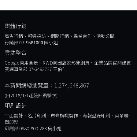
媒體行銷
廣告行銷、報導採訪、網路行銷、異業合作、活動公關
行銷部
07-9581000
陳小姐
雲端整合
Google商用全景、RWD商圈店家形象網頁、企業品牌官網建置
雲端事業部 07-3493727 王伯仁
本新聞網總瀏覽量：1,274,648,867
(自2018/1/1起統計點擊次)
印刷設計
平面設計、名片印刷、布條旗幟製作、海報型錄印刷、菜單聯
單印製
印刷部 0980-800-283 吳小姐