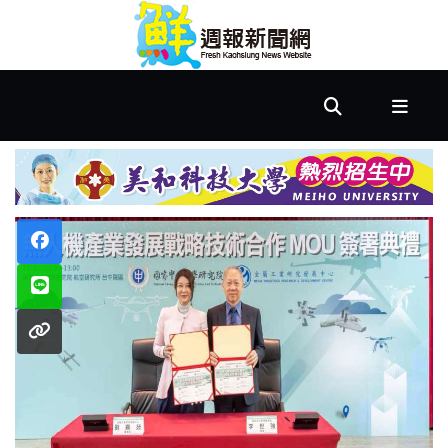
首
頁
市
政
文
教
樂
活
居
家