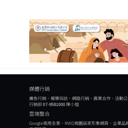
媒體行銷
廣告行銷、報導採訪、網路行銷、異業合作、活動公
行銷部
07-9581000
陳小姐
雲端整合
Google商用全景、RWD商圈店家形象網頁、企業品