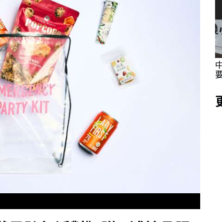
採訪體驗
海委會親子日 同仁眷屬提前歡度父親節同步
體驗城鎮韌性防空演習