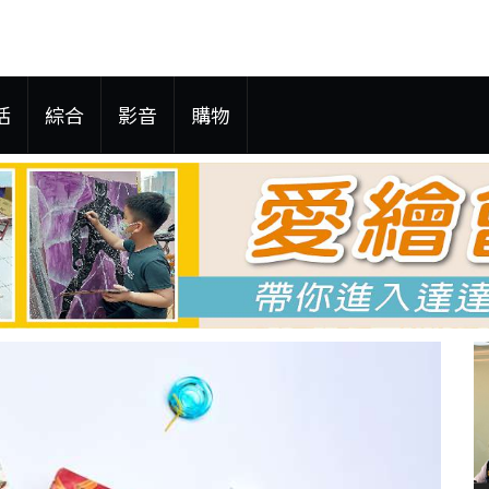
活
綜合
影音
購物