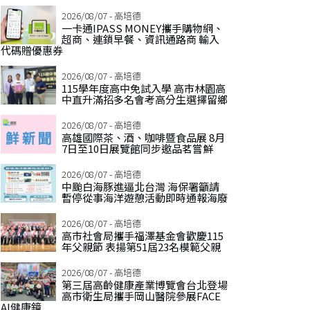
2026/08/07 - 高培德
一卡通IPASS MONEY攜手購物網、
超商、連鎖早餐、資訊通路商 輸入
代碼贈優惠券
2026/08/07 - 高培德
115學年度高中免試入學 高市林園高
中直升滿招多名會考高分生選擇留鄉
2026/08/07 - 高培德
高雄國際茶、酒、咖啡暨食品展 8月
7日至10日展覽館同步邀品茗嘗鮮
2026/08/07 - 高培德
中颱白海豚進逼北台灣 海保署籲請
暫停從事海洋遊憩活動即時通報海廢
2026/08/07 - 高培德
高市社會局攜手福澤基金會歡慶115
年父親節 表揚第51屆23名模範父親
2026/08/07 - 高培德
第三屆高齡健康產業博覽會台北登場
高市衛生局攜手岡山醫院參展FACE
AI健康鏡