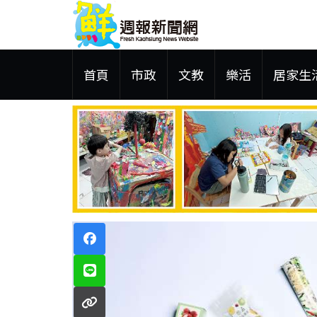
首頁
市政
文教
樂活
居家生
 鋼品售價維持平盤