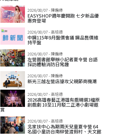
2026/08/07 - 陳遍綠
EASYSHOP週年慶開跑 七夕新品優
惠齊登場
2026/08/07 - 高培德
中鋼115年9月盤價會議 鋼品售價維
持平盤
2026/08/07 - 陳遍綠
左營圖書館舉辦小記者夏令營 台語
採訪體驗消防日常趣
2026/08/07 - 陳遍綠
新光三越左營店搶攻父親節商機潮
2026/08/07 - 高培德
2026高雄春藝正港雄有戲精選3檔原
創戲劇 10至11月駁二正港小劇場邀
賞
2026/08/07 - 高培德
北家扶中心為期兩天兒童夏令營 64
名國小童訪台南柳營渡假村、天文館