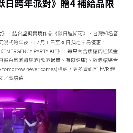
入默日跨年派對》贈4 補給品限
年派對》，結合虛擬實境作品《默日迪斯可》、台灣知名音
沉浸式跨年夜，12 月 1 日至30日預定早鳥優惠。
RGENCY PARTY KIT》，每只內含焦糖肉桂與金
原蛋白氣泡雞尾酒(飲酒過量、有礙健康)、歐趴糖綜合
morrow never comes)標語，更多資訊可上VR 體
文／高培德