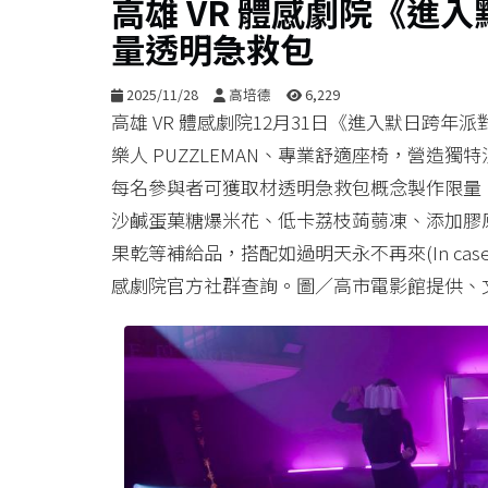
高雄 VR 體感劇院《進
量透明急救包
2025/11/28
高培德
6,229
高雄 VR 體感劇院12月31日《進入默日跨
樂人 PUZZLEMAN、專業舒適座椅，營造獨特
每名參與者可獲取材透明急救包概念製作限量《EME
沙鹹蛋菓糖爆米花、低卡荔枝蒟蒻凍、添加膠
果乾等補給品，搭配如過明天永不再來(In case to
感劇院官方社群查詢。圖／高市電影館提供、