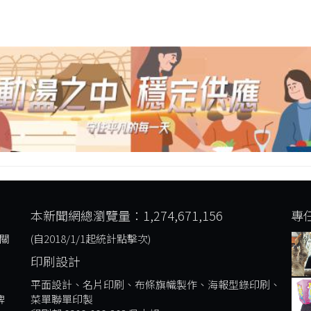
本新聞網總瀏覽量：1,274,671,156
專
關
(自2018/1/1起統計點擊次)
印刷設計
平面設計、名片印刷、布條旗幟製作、海報型錄印刷、
牌
菜單聯單印製