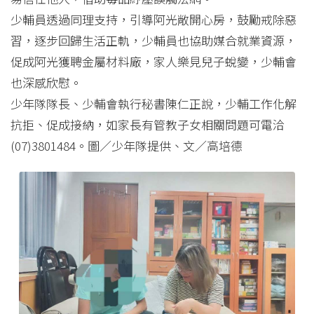
少輔員透過同理支持，引導阿光敞開心房，鼓勵戒除惡
習，逐步回歸生活正軌，少輔員也協助媒合就業資源，
促成阿光獲聘金屬材料廠，家人樂見兒子蛻變，少輔會
也深感欣慰。
少年隊隊長、少輔會執行秘書陳仁正說，少輔工作化解
抗拒、促成接納，如家長有管教子女相關問題可電洽
(07)3801484。圖／少年隊提供、文／高培德