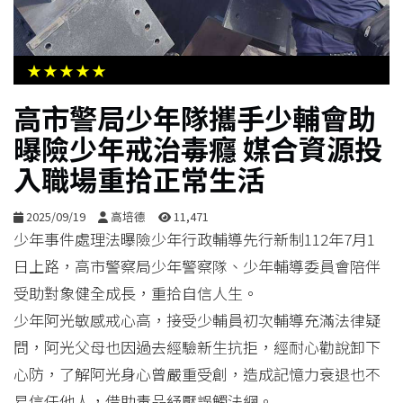
生
活
★★★★★
綜
高市警局少年隊攜手少輔會助
合
曝險少年戒治毒癮 媒合資源投
入職場重拾正常生活
影
音
2025/09/19
高培德
11,471
少年事件處理法曝險少年行政輔導先行新制112年7月1
購
日上路，高市警察局少年警察隊、少年輔導委員會陪伴
物
受助對象健全成長，重拾自信人生。
少年阿光敏感戒心高，接受少輔員初次輔導充滿法律疑
問，阿光父母也因過去經驗新生抗拒，經耐心勸說卸下
心防，了解阿光身心曾嚴重受創，造成記憶力衰退也不
易信任他人，借助毒品紓壓誤觸法網。