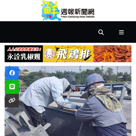
首
頁
市
政
文
教
樂
活
居
家