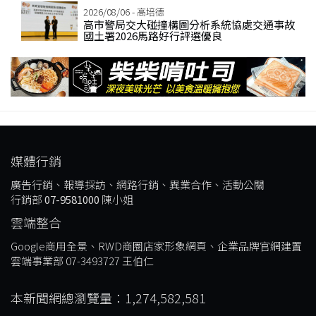
2026/08/06 - 高培德
高市警局交大碰撞構圖分析系統協處交通事故
國土署2026馬路好行評選優良
媒體行銷
廣告行銷、報導採訪、網路行銷、異業合作、活動公關
行銷部
07-9581000
陳小姐
雲端整合
Google商用全景、RWD商圈店家形象網頁、企業品牌官網建置
雲端事業部 07-3493727 王伯仁
本新聞網總瀏覽量：1,274,582,581