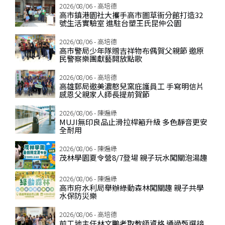
2026/08/06 - 高培德
高市鎮港園社大攜手高市圖草衙分館打造32
號生活實驗室 進駐台塑王氏昆仲公園
2026/08/06 - 高培德
高市警局少年隊贈吉祥物布偶賀父親節 邀原
民警察樂團獻藝開放點歌
2026/08/06 - 高培德
高雄郵局邀美濃憨兒窯庇護員工 手寫明信片
感恩父親家人師長提前賀節
2026/08/06 - 陳遍綠
MUJI無印良品止滑拉桿箱升級 多色靜音更安
全耐用
2026/08/06 - 陳遍綠
茂林學園夏令營8/7登場 親子玩水闖關泡湯趣
2026/08/06 - 陳遍綠
高市府水利局舉辦綠動森林闖關趣 親子共學
水保防災樂
2026/08/06 - 高培德
前工地主任林文鵬考取教師資格 通過甄選接